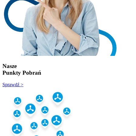
Nasze
Punkty Pobrań
Sprawdź >