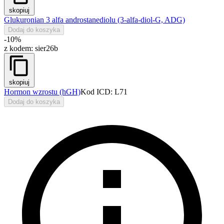
skopiuj
Glukuronian 3 alfa androstanediolu (3-alfa-diol-G, ADG)
Dodaj do koszyka
-10%
z kodem:
sier26b
skopiuj
Hormon wzrostu (hGH)
Kod ICD: L71
Dodaj do koszyka