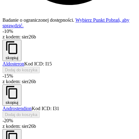
Badanie o ograniczonej dostępności.
Wybierz Punkt Pobrań, aby
sprawdzić.
-10%
z kodem:
sier26b
skopiuj
Aldosteron
Kod ICD: I15
Dodaj do koszyka
-15%
z kodem:
sier26b
skopiuj
Androstendion
Kod ICD: I31
Dodaj do koszyka
-20%
z kodem:
sier26b