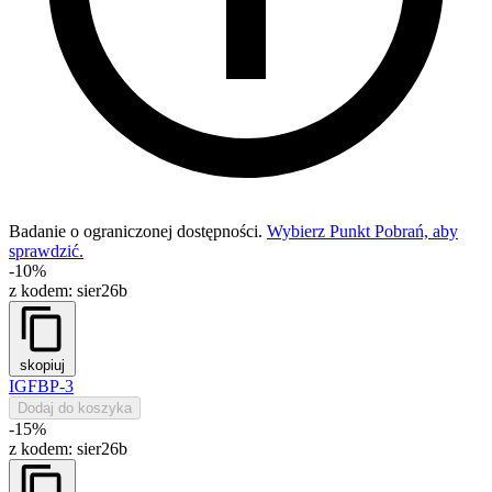
Badanie o ograniczonej dostępności.
Wybierz Punkt Pobrań, aby
sprawdzić.
-10%
z kodem:
sier26b
skopiuj
IGFBP-3
Dodaj do koszyka
-15%
z kodem:
sier26b