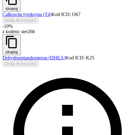
skopiuj
Całkowita tyroksyna (T4)
Kod ICD: O67
Dodaj do koszyka
-10%
z kodem:
sier26b
skopiuj
Dehydroepiandrosteron (DHEA)
Kod ICD: K25
Dodaj do koszyka