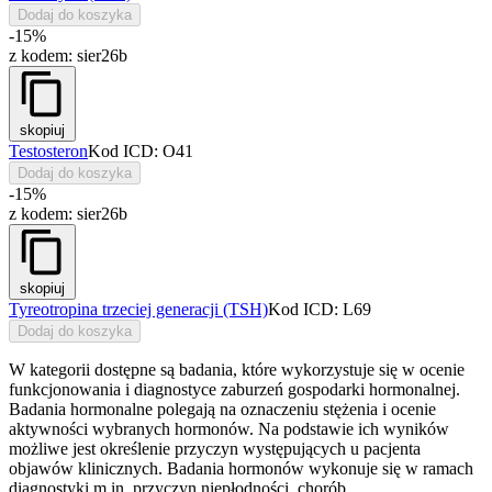
Dodaj do koszyka
-15%
z kodem:
sier26b
skopiuj
Testosteron
Kod ICD: O41
Dodaj do koszyka
-15%
z kodem:
sier26b
skopiuj
Tyreotropina trzeciej generacji (TSH)
Kod ICD: L69
Dodaj do koszyka
W kategorii dostępne są badania, które wykorzystuje się w ocenie
funkcjonowania i diagnostyce zaburzeń gospodarki hormonalnej.
Badania hormonalne polegają na oznaczeniu stężenia i ocenie
aktywności wybranych hormonów. Na podstawie ich wyników
możliwe jest określenie przyczyn występujących u pacjenta
objawów klinicznych. Badania hormonów wykonuje się w ramach
diagnostyki m.in. przyczyn niepłodności, chorób