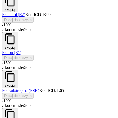
skopiuj
Estradiol (E2)
Kod ICD: K99
Dodaj do koszyka
-10%
z kodem:
sier26b
skopiuj
Estron (E1)
Dodaj do koszyka
-15%
z kodem:
sier26b
skopiuj
Folikulotropina (FSH)
Kod ICD: L65
Dodaj do koszyka
-10%
z kodem:
sier26b