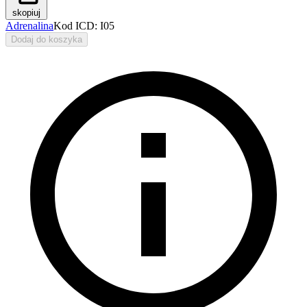
skopiuj
Adrenalina
Kod ICD: I05
Dodaj do koszyka