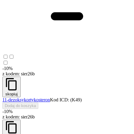
-10%
z kodem:
sier26b
skopiuj
11-dezoksykortykosteron
Kod ICD: (K49)
Dodaj do koszyka
-10%
z kodem:
sier26b