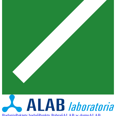
Badania
Pakiety badań
Punkty Pobrań
ALAB w domu
ALAB