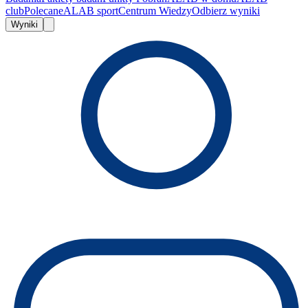
club
Polecane
ALAB sport
Centrum Wiedzy
Odbierz wyniki
Wyniki