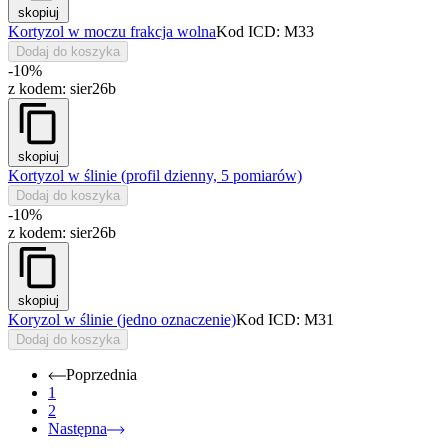
skopiuj
Kortyzol w moczu frakcja wolna
Kod ICD: M33
Dodaj do koszyka
-10%
z kodem:
sier26b
skopiuj
Kortyzol w ślinie (profil dzienny, 5 pomiarów)
Dodaj do koszyka
-10%
z kodem:
sier26b
skopiuj
Koryzol w ślinie (jedno oznaczenie)
Kod ICD: M31
Dodaj do koszyka
Poprzednia
1
2
Następna