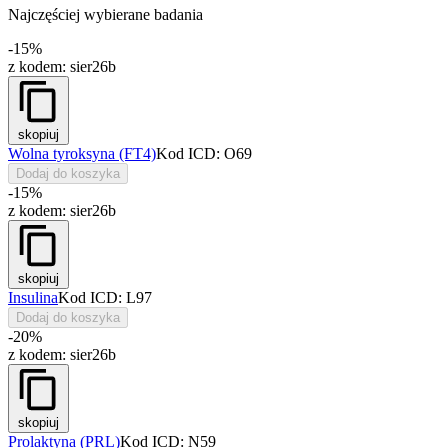
Najczęściej wybierane badania
-15%
z kodem:
sier26b
skopiuj
Wolna tyroksyna (FT4)
Kod ICD: O69
Dodaj do koszyka
-15%
z kodem:
sier26b
skopiuj
Insulina
Kod ICD: L97
Dodaj do koszyka
-20%
z kodem:
sier26b
skopiuj
Prolaktyna (PRL)
Kod ICD: N59