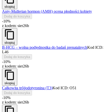
skopiuj
Anty-Mullerian hormon (AMH) ocena płodności kobiety
Dodaj do koszyka
-10%
z kodem:
sier26b
skopiuj
B-HCG – wolna podjednostka do badań prenatalnych
Kod ICD:
L46
Dodaj do koszyka
-10%
z kodem:
sier26b
skopiuj
Całkowita trójjodotyronina (T3)
Kod ICD: O51
Dodaj do koszyka
-10%
z kodem:
sier26b