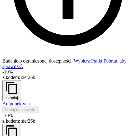
Badanie o ograniczonej dostępności.
Wybierz Punkt Pobrań, aby
sprawdzić.
-10%
z kodem:
sier26b
skopiuj
Adiponektyna
Dodaj do koszyka
-10%
z kodem:
sier26b