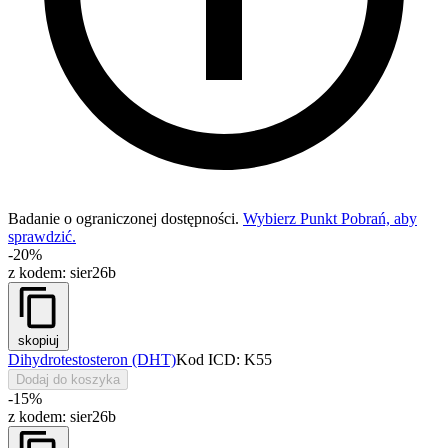
Badanie o ograniczonej dostępności.
Wybierz Punkt Pobrań, aby
sprawdzić.
-20%
z kodem:
sier26b
skopiuj
Dihydrotestosteron (DHT)
Kod ICD: K55
Dodaj do koszyka
-15%
z kodem:
sier26b