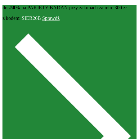
do
-50%
na PAKIETY BADAŃ przy zakupach za min. 300 zł
z kodem:
SIER26B
Sprawdź