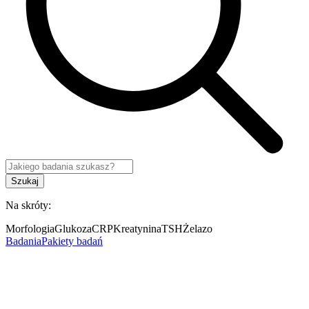
Szukaj
Na skróty:
Morfologia
Glukoza
CRP
Kreatynina
TSH
Żelazo
Badania
Pakiety badań