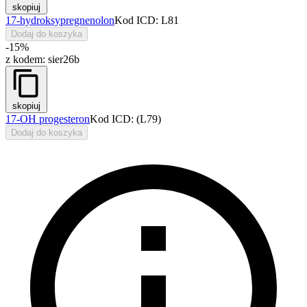
skopiuj
17-hydroksypregnenolon
Kod ICD: L81
Dodaj do koszyka
-15%
z kodem:
sier26b
skopiuj
17-OH progesteron
Kod ICD: (L79)
Dodaj do koszyka