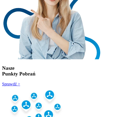
Nasze
Punkty Pobrań
Sprawdź >