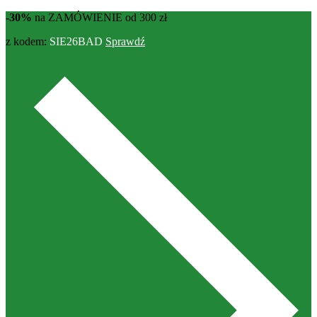
-30%
na ZAMÓWIENIE od 300 zł
z kodem:
SIE26BAD
Sprawdź