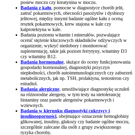
posiew moczu czy kreatynina w moczu.
Badania z kału
, pomocne w diagnostyce chorób jelit,
zatruć pokarmowych, obecności pasożytów i dysbiozy
jelitowej, między innymi badanie ogólne kału z oceną
resztek pokarmowych, krew utajona w kale czy
kalprotektyna w kale.
Badania poziomu witamin i minerałów, pozwalające
ocenić stężenie kluczowych składników odżywczych w
organizmie, wykryć niedobory i monitorować
suplementację, takie jak poziom ferrytyny, witaminy D3
czy witaminy B12.
Badania hormonalne
, służące do oceny funkcjonowania
gospodarki hormonalnej, diagnostyki przyczyn
niepłodności, chorób autoimmunologicznych czy zaburzeń
metabolicznych, jak np. TSH, prolaktyna, testosteron czy
estradiol.
Badania alergiczne
, umożliwiające diagnostykę uczuleń
na różnorodne alergeny, w tym testy na nietolerancję
histaminy oraz panele alergenów pokarmowych i
wziewnych.
Badania w kierunku diagnostyki cukrzycy i
insulinooporności
, obejmujące oznaczenie hemoglobiny
glikowanej, insuliny, glukozy czy badanie ogólne moczu,
szczególnie zalecane dla osób z grupy zwiększonego
ryzyka choroby.