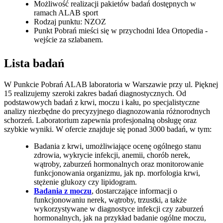
Możliwość realizacji pakietów badań dostępnych w
ramach ALAB sport
Rodzaj punktu: NZOZ
Punkt Pobrań mieści się w przychodni Idea Ortopedia -
wejście za szlabanem.
Lista badań
W Punkcie Pobrań ALAB laboratoria w Warszawie przy ul. Pięknej
15 realizujemy szeroki zakres badań diagnostycznych. Od
podstawowych badań z krwi, moczu i kału, po specjalistyczne
analizy niezbędne do precyzyjnego diagnozowania różnorodnych
schorzeń. Laboratorium zapewnia profesjonalną obsługę oraz
szybkie wyniki. W ofercie znajduje się ponad 3000 badań, w tym:
Badania z krwi, umożliwiające ocenę ogólnego stanu
zdrowia, wykrycie infekcji, anemii, chorób nerek,
wątroby, zaburzeń hormonalnych oraz monitorowanie
funkcjonowania organizmu, jak np. morfologia krwi,
stężenie glukozy czy lipidogram.
Badania z moczu
, dostarczające informacji o
funkcjonowaniu nerek, wątroby, trzustki, a także
wykorzystywane w diagnostyce infekcji czy zaburzeń
hormonalnych, jak na przykład badanie ogólne moczu,