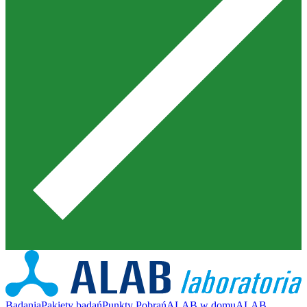
Badania
Pakiety badań
Punkty Pobrań
ALAB w domu
ALAB