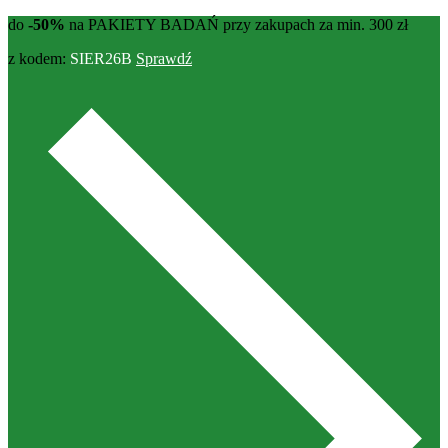
do
-50%
na PAKIETY BADAŃ przy zakupach za min. 300 zł
z kodem:
SIER26B
Sprawdź