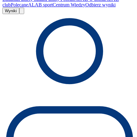
club
Polecane
ALAB sport
Centrum Wiedzy
Odbierz wyniki
Wyniki