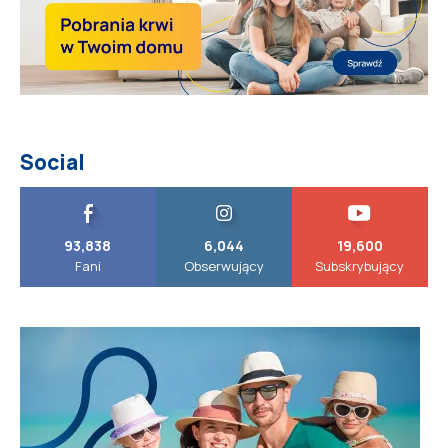
Social
93,838
6,044
19,600
Fani
Obserwujący
Subskrybujący