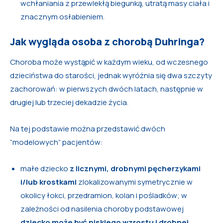
wchłaniania z przewlekłą biegunką, utratą masy ciała i
znacznym osłabieniem.
Jak wygląda osoba z chorobą Duhringa?
Choroba może wystąpić w każdym wieku, od wczesnego
dzieciństwa do starości, jednak wyróżnia się dwa szczyty
zachorowań: w pierwszych dwóch latach, następnie w
drugiej lub trzeciej dekadzie życia.
Na tej podstawie można przedstawić dwóch
“modelowych” pacjentów:
małe dziecko
z licznymi, drobnymi pęcherzykami
i/lub krostkami
zlokalizowanymi symetrycznie w
okolicy łokci, przedramion, kolan i pośladków; w
zależności od nasilenia choroby podstawowej
dziecko może być niskiego wzrostu i drobnej