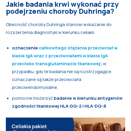
Jakie badania krwi wykonać przy
podejrzeniu choroby Duhringa?
Obecność choroby Duhringa stanowi wskazanie do
rozszerzenia diagnostyki w kierunku celiakii:
oznaczenie
całkowitego stężenia przeciwciał w
klasie IgA wraz z przeciwciałami w klasie IgA
przeciwko transglutaminazie tkankowej
;
w
przypadku, gdy te badania nie są rozstrzygające,
oznaczane są także przeciwciała
przeciwendomysialne,
pomocne może być
badanie w kierunku antygenów
zgodności tkankowej HLA-DQ-2 i HLA-DQ-8
,