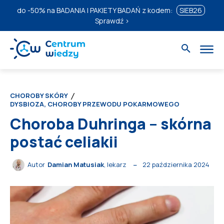
do
-50%
na BADANIA I PAKIETY BADAŃ z kodem:
SIEB26
Sprawdź ›
CHOROBY SKÓRY
DYSBIOZA, CHOROBY PRZEWODU POKARMOWEGO
Choroba Duhringa – skórna
postać celiakii
22 października 2024
Autor
Damian Matusiak
, lekarz