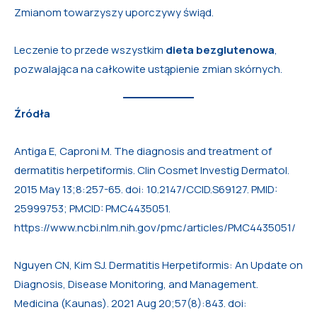
Zmianom towarzyszy uporczywy świąd.
Leczenie to przede wszystkim
dieta bezglutenowa
,
pozwalająca na całkowite ustąpienie zmian skórnych.
Źródła
Antiga E, Caproni M. The diagnosis and treatment of
dermatitis herpetiformis. Clin Cosmet Investig Dermatol.
2015 May 13;8:257-65. doi: 10.2147/CCID.S69127. PMID:
25999753; PMCID: PMC4435051.
https://www.ncbi.nlm.nih.gov/pmc/articles/PMC4435051/
Nguyen CN, Kim SJ. Dermatitis Herpetiformis: An Update on
Diagnosis, Disease Monitoring, and Management.
Medicina (Kaunas). 2021 Aug 20;57(8):843. doi: