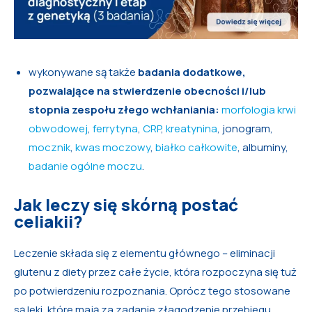
wykonywane są także
badania dodatkowe,
pozwalające na stwierdzenie obecności i/lub
stopnia zespołu złego wchłaniania:
morfologia krwi
obwodowej
,
ferrytyna
,
CRP
,
kreatynina
, jonogram,
mocznik
,
kwas moczowy
,
białko całkowite
, albuminy,
badanie ogólne moczu
.
Jak leczy się skórną postać
celiakii?
Leczenie składa się z elementu głównego – eliminacji
glutenu z diety przez całe życie, która rozpoczyna się tuż
po potwierdzeniu rozpoznania. Oprócz tego stosowane
są leki, które mają za zadanie złagodzenie przebiegu