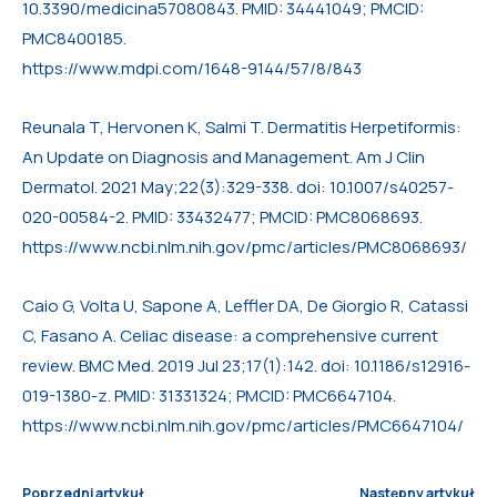
10.3390/medicina57080843. PMID: 34441049; PMCID:
PMC8400185.
https://www.mdpi.com/1648-9144/57/8/843
Reunala T, Hervonen K, Salmi T. Dermatitis Herpetiformis:
An Update on Diagnosis and Management. Am J Clin
Dermatol. 2021 May;22(3):329-338. doi: 10.1007/s40257-
020-00584-2. PMID: 33432477; PMCID: PMC8068693.
https://www.ncbi.nlm.nih.gov/pmc/articles/PMC8068693/
Caio G, Volta U, Sapone A, Leffler DA, De Giorgio R, Catassi
C, Fasano A. Celiac disease: a comprehensive current
review. BMC Med. 2019 Jul 23;17(1):142. doi: 10.1186/s12916-
019-1380-z. PMID: 31331324; PMCID: PMC6647104.
https://www.ncbi.nlm.nih.gov/pmc/articles/PMC6647104/
Poprzedni artykuł
Następny artykuł