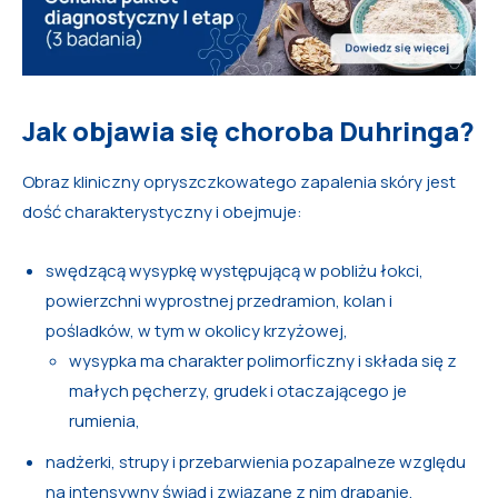
Jak objawia się choroba Duhringa?
Obraz kliniczny opryszczkowatego zapalenia skóry jest
dość charakterystyczny i obejmuje:
swędzącą wysypkę występującą w pobliżu łokci,
powierzchni wyprostnej przedramion, kolan i
pośladków, w tym w okolicy krzyżowej,
wysypka ma charakter polimorficzny i składa się z
małych pęcherzy, grudek i otaczającego je
rumienia,
nadżerki, strupy i przebarwienia pozapalneze względu
na intensywny świąd i związane z nim drapanie,