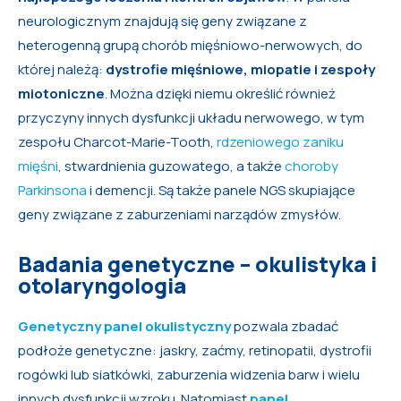
neurologicznym znajdują się geny związane z
heterogenną grupą chorób mięśniowo-nerwowych, do
której należą:
dystrofie mięśniowe, miopatie i zespoły
miotoniczne
. Można dzięki niemu określić również
przyczyny innych dysfunkcji układu nerwowego, w tym
zespołu Charcot-Marie-Tooth,
rdzeniowego zaniku
mięśni
, stwardnienia guzowatego, a także
choroby
Parkinsona
i demencji. Są także panele NGS skupiające
geny związane z zaburzeniami narządów zmysłów.
Badania genetyczne – okulistyka i
otolaryngologia
Genetyczny panel okulistyczny
pozwala zbadać
podłoże genetyczne: jaskry, zaćmy, retinopatii, dystrofii
rogówki lub siatkówki, zaburzenia widzenia barw i wielu
innych dysfunkcji wzroku. Natomiast
panel