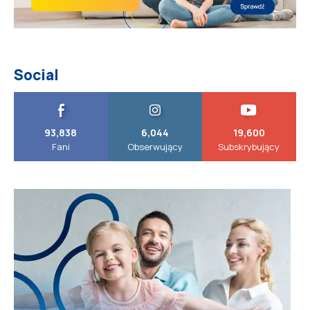
Social
93,838
6,044
19,600
Fani
Obserwujący
Subskrybujący