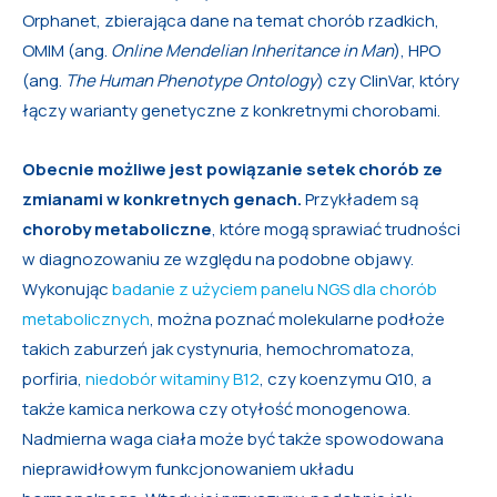
Orphanet, zbierająca dane na temat chorób rzadkich,
OMIM (ang.
Online Mendelian Inheritance in Man
), HPO
(ang.
The Human Phenotype Ontology
) czy ClinVar, który
łączy warianty genetyczne z konkretnymi chorobami.
Obecnie możliwe jest powiązanie setek chorób ze
zmianami w konkretnych genach.
Przykładem są
choroby metaboliczne
, które mogą sprawiać trudności
w diagnozowaniu ze względu na podobne objawy.
Wykonując
badanie z użyciem panelu NGS dla chorób
metabolicznych
, można poznać molekularne podłoże
takich zaburzeń jak cystynuria, hemochromatoza,
porfiria,
niedobór witaminy B12
, czy koenzymu Q10, a
także kamica nerkowa czy otyłość monogenowa.
Nadmierna waga ciała może być także spowodowana
nieprawidłowym funkcjonowaniem układu