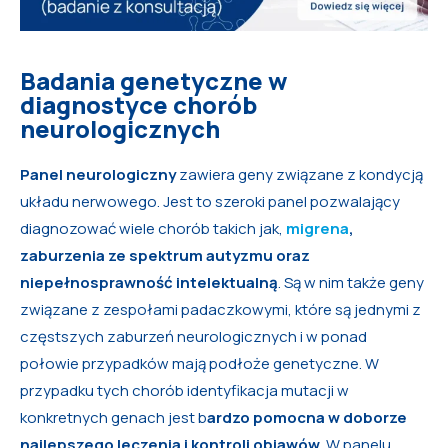
Badania genetyczne w
diagnostyce chorób
neurologicznych
Panel neurologiczny
zawiera geny związane z kondycją
układu nerwowego. Jest to szeroki panel pozwalający
diagnozować wiele chorób takich jak,
migrena
,
zaburzenia ze spektrum autyzmu oraz
niepełnosprawność intelektualną
. Są w nim także geny
związane z zespołami padaczkowymi, które są jednymi z
częstszych zaburzeń neurologicznych i w ponad
połowie przypadków mają podłoże genetyczne. W
przypadku tych chorób identyfikacja mutacji w
konkretnych genach jest b
ardzo pomocna w doborze
najlepszego leczenia i kontroli objawów
. W panelu