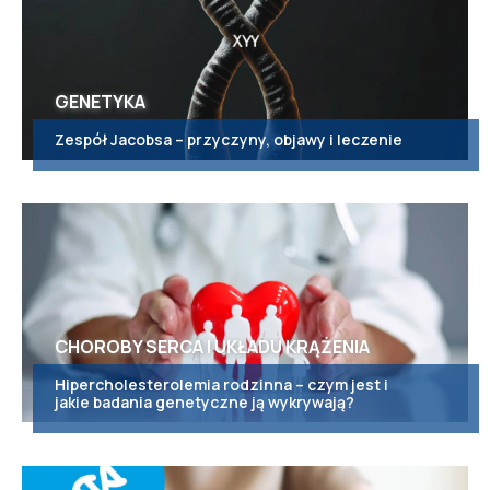
GENETYKA
Zespół Jacobsa – przyczyny, objawy i leczenie
CHOROBY SERCA I UKŁADU KRĄŻENIA
Hipercholesterolemia rodzinna – czym jest i
jakie badania genetyczne ją wykrywają?