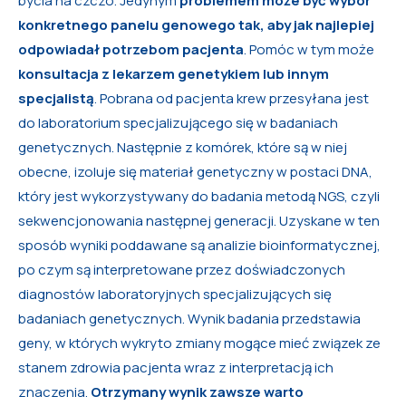
bycia na czczo. Jedynym
problemem może być wybór
konkretnego panelu genowego tak, aby jak najlepiej
odpowiadał potrzebom pacjenta
. Pomóc w tym może
konsultacja z lekarzem genetykiem lub innym
specjalistą
. Pobrana od pacjenta krew przesyłana jest
do laboratorium specjalizującego się w badaniach
genetycznych. Następnie z komórek, które są w niej
obecne, izoluje się materiał genetyczny w postaci DNA,
który jest wykorzystywany do badania metodą NGS, czyli
sekwencjonowania następnej generacji. Uzyskane w ten
sposób wyniki poddawane są analizie bioinformatycznej,
po czym są interpretowane przez doświadczonych
diagnostów laboratoryjnych specjalizujących się
badaniach genetycznych. Wynik badania przedstawia
geny, w których wykryto zmiany mogące mieć związek ze
stanem zdrowia pacjenta wraz z interpretacją ich
znaczenia.
Otrzymany wynik zawsze warto