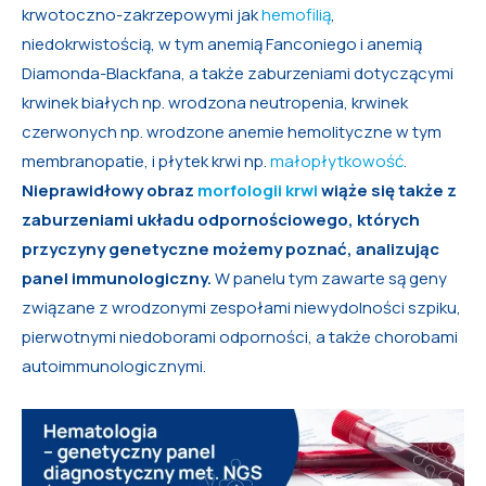
krwotoczno-zakrzepowymi jak
hemofilią
,
niedokrwistością, w tym anemią Fanconiego i anemią
Diamonda-Blackfana, a także zaburzeniami dotyczącymi
krwinek białych np. wrodzona neutropenia, krwinek
czerwonych np. wrodzone anemie hemolityczne w tym
membranopatie, i płytek krwi np.
małopłytkowość
.
Nieprawidłowy obraz
morfologii krwi
wiąże się także z
zaburzeniami układu odpornościowego, których
przyczyny genetyczne możemy poznać, analizując
panel immunologiczny.
W panelu tym zawarte są geny
związane z wrodzonymi zespołami niewydolności szpiku,
pierwotnymi niedoborami odporności, a także chorobami
autoimmunologicznymi.