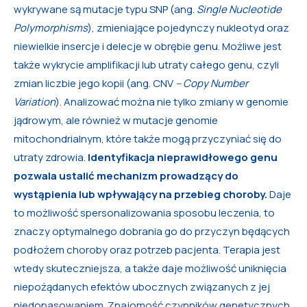
wykrywane są mutacje typu SNP (ang.
Single Nucleotide
Polymorphisms
), zmieniające pojedynczy nukleotyd oraz
niewielkie insercje i delecje w obrębie genu. Możliwe jest
także wykrycie amplifikacji lub utraty całego genu, czyli
zmian liczbie jego kopii (ang. CNV
– Copy Number
Variation
). Analizować można nie tylko zmiany w genomie
jądrowym, ale również w mutacje genomie
mitochondrialnym, które także mogą przyczyniać się do
utraty zdrowia.
Identyfikacja nieprawidłowego genu
pozwala ustalić mechanizm prowadzący do
wystąpienia lub wpływający na przebieg choroby.
Daje
to możliwość spersonalizowania sposobu leczenia, to
znaczy optymalnego dobrania go do przyczyn będących
podłożem choroby oraz potrzeb pacjenta. Terapia jest
wtedy skuteczniejsza, a także daje możliwość uniknięcia
niepożądanych efektów ubocznych związanych z jej
niedopasowaniem. Znajomość czynników genetycznych