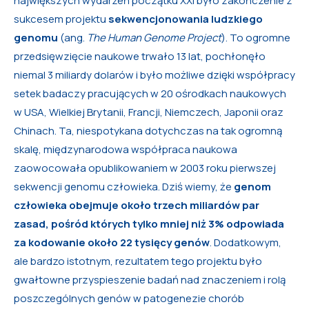
największych wydarzeń początku XXI było zakończenie z
sukcesem projektu
sekwencjonowania ludzkiego
genomu
(ang.
The Human Genome Project
). To ogromne
przedsięwzięcie naukowe trwało 13 lat, pochłonęło
niemal 3 miliardy dolarów i było możliwe dzięki współpracy
setek badaczy pracujących w 20 ośrodkach naukowych
w USA, Wielkiej Brytanii, Francji, Niemczech, Japonii oraz
Chinach. Ta, niespotykana dotychczas na tak ogromną
skalę, międzynarodowa współpraca naukowa
zaowocowała opublikowaniem w 2003 roku pierwszej
sekwencji genomu człowieka. Dziś wiemy, że
genom
człowieka obejmuje około trzech miliardów par
zasad, pośród których tylko mniej niż 3% odpowiada
za kodowanie około 22 tysięcy genów
. Dodatkowym,
ale bardzo istotnym, rezultatem tego projektu było
gwałtowne przyspieszenie badań nad znaczeniem i rolą
poszczególnych genów w patogenezie chorób