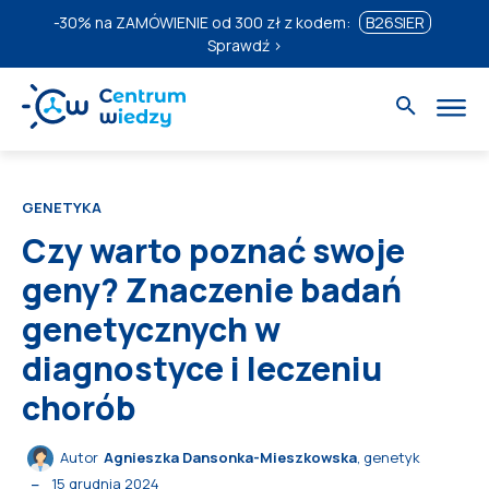
-30%
na ZAMÓWIENIE od 300 zł z kodem:
B26SIER
Sprawdź ›
GENETYKA
Czy warto poznać swoje
geny? Znaczenie badań
genetycznych w
diagnostyce i leczeniu
chorób
Autor
Agnieszka Dansonka-Mieszkowska
, genetyk
15 grudnia 2024