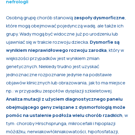
nefrologii
Osobną grupę chorób stanowią
zespoły dysmorficzne
,
które mogą obejmować pojedynczą wadę, ale także ich
grupy. Wady mogą być widoczne już po urodzeniu lub
ujawniać się w trakcie rozwoju dziecka.
Dysmorfie są
wynikiem nieprawidłowego rozwoju zarodka
, który w
większości przypadków jest wynikiem zmian
genetycznych. Niekiedy trudno jest uzyskać
jednoznaczne rozpoznanie jedynie na podstawie
objawów klinicznych lub obrazowania, jak to ma miejsce
np.: w przypadku zespołów dysplazji szkieletowej.
Analiza mutacji z użyciem diagnostycznego panelu
obejmującego geny związane z dysmorfologią może
pomóc na ustalenie podłoża wielu chorób rzadkich
, w
tym: choroby Hirschsprunga, mikrocefalii i hipoplazji
móżdżku, nerwiakowłókniakowatości, hipofosfatazji,