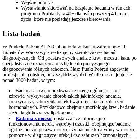
Wejście od ulicy
Wystawianie skierowań na bezpłatne badania w ramach
programu Profilaktyka 40+ dla osób powyżej 40. roku
życia, które nie posiadają jeszcze skierowania.
Lista badań
W Punkcie Pobrań ALAB laboratoria w Busku-Zdroju przy ul.
Bohaterów Warszawy 7 realizujemy szeroki zakres badań
diagnostycznych. Od podstawowych analiz z krwi, moczu i kału, po
specjalistyczne oznaczenia niezbędne do precyzyjnego
diagnozowania różnych schorzeń. Nasz Punkt Pobrań zapewnia
profesjonalną obsługę oraz szybkie wyniki. W ofercie znajduje się
ponad 3000 badań, w tym:
Badania z krwi, umożliwiające ocenę ogólnego stanu
zdrowia, wykrywanie chorób takich jak infekcje, anemia,
cukrzyca czy schorzenia nerek i wątroby, a także zaburzeń
hormonalnych. Przykładowo obejmują morfologię krwi, badanie
stężenia glukozy czy lipidogram.
Badania z moczu
, dostarczające informacji o
funkcjonowaniu nerek, wątroby i trzustki, obejmujące badanie
ogólne moczu, posiew moczu, czy badanie kreatyniny w moczu,
pomocne w diagnostyce infekcji czy zaburzeń hormonalnych.