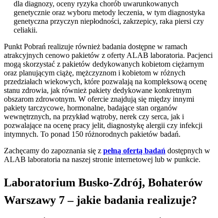
dla diagnozy, oceny ryzyka chorób uwarunkowanych
genetycznie oraz wyboru metody leczenia, w tym diagnostyka
genetyczna przyczyn niepłodności, zakrzepicy, raka piersi czy
celiakii.
Punkt Pobrań realizuje również badania dostępne w ramach
atrakcyjnych cenowo pakietów z oferty ALAB laboratoria. Pacjenci
mogą skorzystać z pakietów dedykowanych kobietom ciężarnym
oraz planującym ciążę, mężczyznom i kobietom w różnych
przedziałach wiekowych, które pozwalają na kompleksową ocenę
stanu zdrowia, jak również pakiety dedykowane konkretnym
obszarom zdrowotnym. W ofercie znajdują się między innymi
pakiety tarczycowe, hormonalne, badające stan organów
wewnętrznych, na przykład wątroby, nerek czy serca, jak i
pozwalające na ocenę pracy jelit, diagnostykę alergii czy infekcji
intymnych. To ponad 150 różnorodnych pakietów badań.
Zachęcamy do zapoznania się z
pełną ofertą badań
dostępnych w
ALAB laboratoria na naszej stronie internetowej lub w punkcie.
Laboratorium Busko-Zdrój, Bohaterów
Warszawy 7 – jakie badania realizuje?