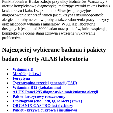
Punkt Pobrań w Busku-Zdroju przy ulicy Bohaterów Warszawy 7
oferuje kompleksową diagnostykę, realizując szeroki zakres badań z
krwi, moczu i kału. Dzięki nim możliwe jest precyzyjne
diagnozowanie schorzeń takich jak cukrzyca i insulinooporność,
alergie, choroby nerek i wątroby, a także zaburzenia pracy tarczycy
oraz niedobory witamin i minerałów. W ALAB laboratoria
dostępnych jest ponad 3000 badań oraz pakietów, które wspierają
kompleksową ocenę stanu zdrowia i wczesne wykrywanie
problemów.
Najczęściej wybierane badania i pakiety
badań z oferty ALAB laboratoria
Witamina D
Morfologia krwi
Ferrytyna
Tyreotropina trzeciej generacji (TSH)
Witamina B12 (kobalamina)
ALEX Panel 295 diagnostyka molekularna alergii
Pakiet tarczycowy rozszerzony
Lipidogram (chol, hdl, tg, ldl-wyl.) (m71)
ORGANIX GASTRO test dysbiozy
Pakiet - krzywa cukrowa i insulinowa