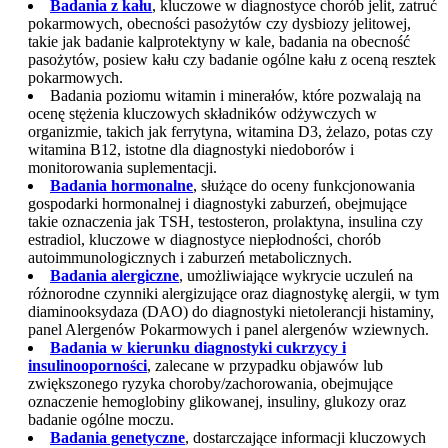
Badania z kału
, kluczowe w diagnostyce chorób jelit, zatruć
pokarmowych, obecności pasożytów czy dysbiozy jelitowej,
takie jak badanie kalprotektyny w kale, badania na obecność
pasożytów, posiew kału czy badanie ogólne kału z oceną resztek
pokarmowych.
Badania poziomu witamin i minerałów, które pozwalają na
ocenę stężenia kluczowych składników odżywczych w
organizmie, takich jak ferrytyna, witamina D3, żelazo, potas czy
witamina B12, istotne dla diagnostyki niedoborów i
monitorowania suplementacji.
Badania hormonalne
, służące do oceny funkcjonowania
gospodarki hormonalnej i diagnostyki zaburzeń, obejmujące
takie oznaczenia jak TSH, testosteron, prolaktyna, insulina czy
estradiol, kluczowe w diagnostyce niepłodności, chorób
autoimmunologicznych i zaburzeń metabolicznych.
Badania alergiczne
, umożliwiające wykrycie uczuleń na
różnorodne czynniki alergizujące oraz diagnostykę alergii, w tym
diaminooksydaza (DAO) do diagnostyki nietolerancji histaminy,
panel Alergenów Pokarmowych i panel alergenów wziewnych.
Badania w kierunku diagnostyki cukrzycy i
insulinooporności
, zalecane w przypadku objawów lub
zwiększonego ryzyka choroby/zachorowania, obejmujące
oznaczenie hemoglobiny glikowanej, insuliny, glukozy oraz
badanie ogólne moczu.
Badania genetyczne
, dostarczające informacji kluczowych