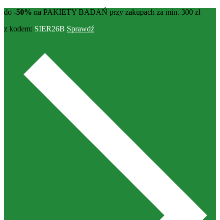
do
-50%
na PAKIETY BADAŃ przy zakupach za min. 300 zł
z kodem:
SIER26B
Sprawdź