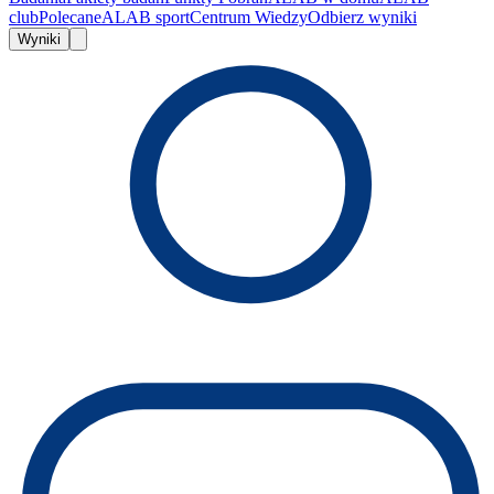
club
Polecane
ALAB sport
Centrum Wiedzy
Odbierz wyniki
Wyniki