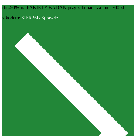
do
-50%
na PAKIETY BADAŃ przy zakupach za min. 300 zł
z kodem:
SIER26B
Sprawdź