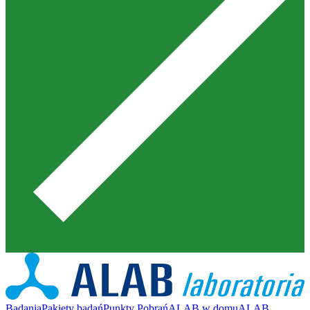
Badania
Pakiety badań
Punkty Pobrań
ALAB w domu
ALAB