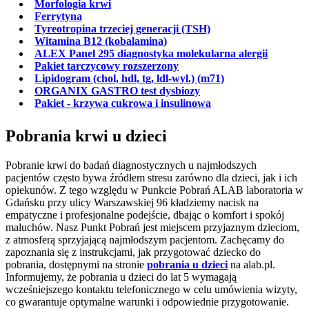
Morfologia krwi
Ferrytyna
Tyreotropina trzeciej generacji (TSH)
Witamina B12 (kobalamina)
ALEX Panel 295 diagnostyka molekularna alergii
Pakiet tarczycowy rozszerzony
Lipidogram (chol, hdl, tg, ldl-wyl.) (m71)
ORGANIX GASTRO test dysbiozy
Pakiet - krzywa cukrowa i insulinowa
Pobrania krwi u dzieci
Pobranie krwi do badań diagnostycznych u najmłodszych
pacjentów często bywa źródłem stresu zarówno dla dzieci, jak i ich
opiekunów. Z tego względu w Punkcie Pobrań ALAB laboratoria w
Gdańsku przy ulicy Warszawskiej 96 kładziemy nacisk na
empatyczne i profesjonalne podejście, dbając o komfort i spokój
maluchów. Nasz Punkt Pobrań jest miejscem przyjaznym dzieciom,
z atmosferą sprzyjającą najmłodszym pacjentom. Zachęcamy do
zapoznania się z instrukcjami, jak przygotować dziecko do
pobrania, dostępnymi na stronie
pobrania u dzieci
na alab.pl.
Informujemy, że pobrania u dzieci do lat 5 wymagają
wcześniejszego kontaktu telefonicznego w celu umówienia wizyty,
co gwarantuje optymalne warunki i odpowiednie przygotowanie.