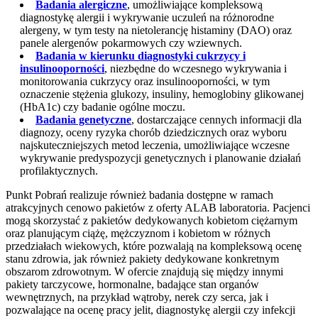
Badania alergiczne
, umożliwiające kompleksową
diagnostykę alergii i wykrywanie uczuleń na różnorodne
alergeny, w tym testy na nietolerancję histaminy (DAO) oraz
panele alergenów pokarmowych czy wziewnych.
Badania w kierunku diagnostyki cukrzycy i
insulinooporności
, niezbędne do wczesnego wykrywania i
monitorowania cukrzycy oraz insulinooporności, w tym
oznaczenie stężenia glukozy, insuliny, hemoglobiny glikowanej
(HbA1c) czy badanie ogólne moczu.
Badania genetyczne
, dostarczające cennych informacji dla
diagnozy, oceny ryzyka chorób dziedzicznych oraz wyboru
najskuteczniejszych metod leczenia, umożliwiające wczesne
wykrywanie predyspozycji genetycznych i planowanie działań
profilaktycznych.
Punkt Pobrań realizuje również badania dostępne w ramach
atrakcyjnych cenowo pakietów z oferty ALAB laboratoria. Pacjenci
mogą skorzystać z pakietów dedykowanych kobietom ciężarnym
oraz planującym ciążę, mężczyznom i kobietom w różnych
przedziałach wiekowych, które pozwalają na kompleksową ocenę
stanu zdrowia, jak również pakiety dedykowane konkretnym
obszarom zdrowotnym. W ofercie znajdują się między innymi
pakiety tarczycowe, hormonalne, badające stan organów
wewnętrznych, na przykład wątroby, nerek czy serca, jak i
pozwalające na ocenę pracy jelit, diagnostykę alergii czy infekcji