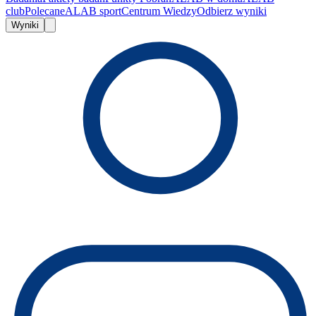
club
Polecane
ALAB sport
Centrum Wiedzy
Odbierz wyniki
Wyniki