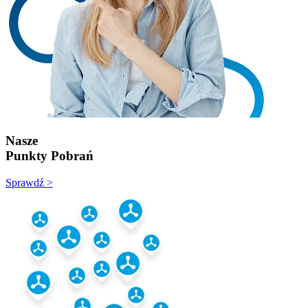
Nasze
Punkty Pobrań
Sprawdź >