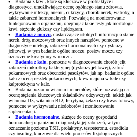
Badania z krwi, które są kluczowe w profilaktyce i
diagnostyce, umożliwiające ocenę ogólnego stanu zdrowia,
wykrywanie infekcji, anemii, cukrzycy, chorób nerek, wątroby, a
także zaburzeń hormonalnych. Pozwalają na monitorowanie
funkcjonowania organizmu, obejmując takie testy jak morfologia
krwi, stężenie glukozy czy lipidogram.
Badania z moczu
, dostarczające istotnych informacji o stanie
nerek, dróg moczowych oraz innych narządów, pomocne w
diagnostyce infekcji, zaburzeń hormonalnych czy dysbiozy
jelitowej, w tym badanie ogólne moczu, posiew moczu czy
oznaczenie kreatyniny w moczu.
Badania z kału
, pomocne w diagnozowaniu chorób jelit,
zaburzeń mikroflory bakteryjnej (dysbiozy jelitowej), zatruć
pokarmowych oraz obecności pasożytów, jak np. badanie ogólne
kału z oceną resztek pokarmowych, krew utajona w kale czy
kalprotektyna w kale.
Badania poziomu witamin i minerałów, które pozwalają na
ocenę stężenia kluczowych składników odżywczych, takich jak
witamina D3, witamina B12, ferrytyna, żelazo czy kwas foliowy,
pomocne w wykrywaniu niedoborów i monitorowaniu
suplementacji.
Badania hormonalne
, służące do oceny gospodarki
hormonalnej organizmu i diagnostyki jej zaburzeń, w tym
oznaczanie poziomu TSH, prolaktyny, testosteronu, estradiolu
czy insuliny, kluczowe dla wielu procesów fizjologicznych.