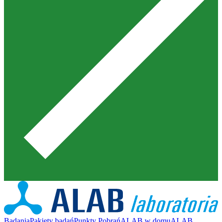
Badania
Pakiety badań
Punkty Pobrań
ALAB w domu
ALAB