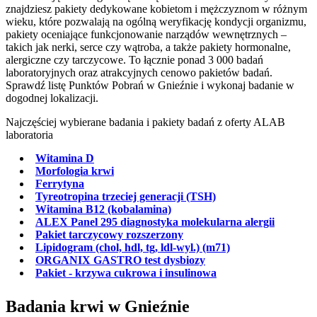
znajdziesz pakiety dedykowane kobietom i mężczyznom w różnym
wieku, które pozwalają na ogólną weryfikację kondycji organizmu,
pakiety oceniające funkcjonowanie narządów wewnętrznych –
takich jak nerki, serce czy wątroba, a także pakiety hormonalne,
alergiczne czy tarczycowe. To łącznie ponad 3 000 badań
laboratoryjnych oraz atrakcyjnych cenowo pakietów badań.
Sprawdź listę Punktów Pobrań w Gnieźnie i wykonaj badanie w
dogodnej lokalizacji.
Najczęściej wybierane badania i pakiety badań z oferty ALAB
laboratoria
Witamina D
Morfologia krwi
Ferrytyna
Tyreotropina trzeciej generacji (TSH)
Witamina B12 (kobalamina)
ALEX Panel 295 diagnostyka molekularna alergii
Pakiet tarczycowy rozszerzony
Lipidogram (chol, hdl, tg, ldl-wyl.) (m71)
ORGANIX GASTRO test dysbiozy
Pakiet - krzywa cukrowa i insulinowa
Badania krwi w Gnieźnie