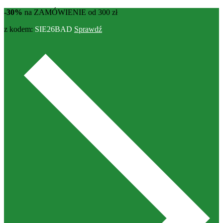
-30%
na ZAMÓWIENIE od 300 zł
z kodem:
SIE26BAD
Sprawdź