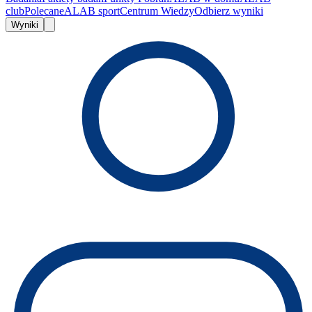
club
Polecane
ALAB sport
Centrum Wiedzy
Odbierz wyniki
Wyniki