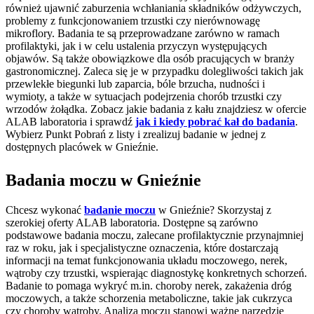
również ujawnić zaburzenia wchłaniania składników odżywczych,
problemy z funkcjonowaniem trzustki czy nierównowagę
mikroflory. Badania te są przeprowadzane zarówno w ramach
profilaktyki, jak i w celu ustalenia przyczyn występujących
objawów. Są także obowiązkowe dla osób pracujących w branży
gastronomicznej. Zaleca się je w przypadku dolegliwości takich jak
przewlekłe biegunki lub zaparcia, bóle brzucha, nudności i
wymioty, a także w sytuacjach podejrzenia chorób trzustki czy
wrzodów żołądka. Zobacz jakie badania z kału znajdziesz w ofercie
ALAB laboratoria i sprawdź
jak i kiedy pobrać kał do badania
.
Wybierz Punkt Pobrań z listy i zrealizuj badanie w jednej z
dostępnych placówek w Gnieźnie.
Badania moczu w Gnieźnie
Chcesz wykonać
badanie moczu
w Gnieźnie? Skorzystaj z
szerokiej oferty ALAB laboratoria. Dostępne są zarówno
podstawowe badania moczu, zalecane profilaktycznie przynajmniej
raz w roku, jak i specjalistyczne oznaczenia, które dostarczają
informacji na temat funkcjonowania układu moczowego, nerek,
wątroby czy trzustki, wspierając diagnostykę konkretnych schorzeń.
Badanie to pomaga wykryć m.in. choroby nerek, zakażenia dróg
moczowych, a także schorzenia metaboliczne, takie jak cukrzyca
czy choroby wątroby. Analiza moczu stanowi ważne narzędzie