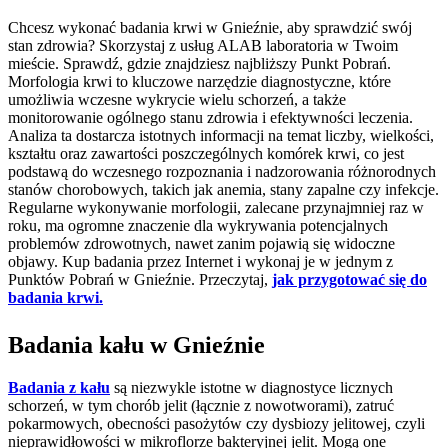
Chcesz wykonać badania krwi w Gnieźnie, aby sprawdzić swój
stan zdrowia? Skorzystaj z usług ALAB laboratoria w Twoim
mieście. Sprawdź, gdzie znajdziesz najbliższy Punkt Pobrań.
Morfologia krwi to kluczowe narzędzie diagnostyczne, które
umożliwia wczesne wykrycie wielu schorzeń, a także
monitorowanie ogólnego stanu zdrowia i efektywności leczenia.
Analiza ta dostarcza istotnych informacji na temat liczby, wielkości,
kształtu oraz zawartości poszczególnych komórek krwi, co jest
podstawą do wczesnego rozpoznania i nadzorowania różnorodnych
stanów chorobowych, takich jak anemia, stany zapalne czy infekcje.
Regularne wykonywanie morfologii, zalecane przynajmniej raz w
roku, ma ogromne znaczenie dla wykrywania potencjalnych
problemów zdrowotnych, nawet zanim pojawią się widoczne
objawy. Kup badania przez Internet i wykonaj je w jednym z
Punktów Pobrań w Gnieźnie. Przeczytaj,
jak przygotować się do
badania krwi.
Badania kału w Gnieźnie
Badania z kału
są niezwykle istotne w diagnostyce licznych
schorzeń, w tym chorób jelit (łącznie z nowotworami), zatruć
pokarmowych, obecności pasożytów czy dysbiozy jelitowej, czyli
nieprawidłowości w mikroflorze bakteryjnej jelit. Mogą one