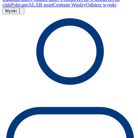
club
Polecane
ALAB sport
Centrum Wiedzy
Odbierz wyniki
Wyniki