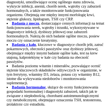
diagnostyki, umożliwiające ocenę ogólnego stanu zdrowia,
wykrycie infekcji, anemii, chorób nerek, wątroby czy zaburzeń
hormonalnych, a także monitorowanie funkcjonowania
organizmu. Obejmują one między innymi morfologię krwi,
stężenie glukozy, lipidogram, TSH czy CRP.
Badania z moczu
, dostarczające cennych informacji na temat
funkcjonowania nerek, wątroby i trzustki, wykorzystywane w
diagnostyce infekcji, dysbiozy jelitowej oraz zaburzeń
hormonalnych. Należą do nich badanie ogólne moczu, posiew
moczu czy oznaczenie kreatyniny.
Badania z kału
, kluczowe w diagnostyce chorób jelit, zatruć
pokarmowych, obecności pasożytów oraz dysbiozy jelitowej,
obejmujące między innymi badanie ogólne kału, test na krew
utajoną, kalprotektynę w kale czy badania na obecność
pasożytów.
Badania poziomu witamin i minerałów, pozwalające ocenić
stężenie kluczowych składników odżywczych w organizmie, w
tym ferrytyny, witaminy D3, żelaza, potasu czy witaminy B12,
istotne dla wykrywania niedoborów i monitorowania
suplementacji.
Badania hormonalne
, służące do oceny funkcjonowania
gospodarki hormonalnej i diagnostyki zaburzeń, takich jak te
związane z niepłodnością, chorobami autoimmunologicznymi
czy metabolicznymi, obejmujące oznaczenia TSH, testosteronu,
prolaktyny czy estradiolu.