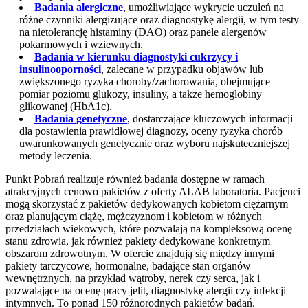
Badania alergiczne
, umożliwiające wykrycie uczuleń na
różne czynniki alergizujące oraz diagnostykę alergii, w tym testy
na nietolerancję histaminy (DAO) oraz panele alergenów
pokarmowych i wziewnych.
Badania w kierunku diagnostyki cukrzycy i
insulinooporności
, zalecane w przypadku objawów lub
zwiększonego ryzyka choroby/zachorowania, obejmujące
pomiar poziomu glukozy, insuliny, a także hemoglobiny
glikowanej (HbA1c).
Badania genetyczne
, dostarczające kluczowych informacji
dla postawienia prawidłowej diagnozy, oceny ryzyka chorób
uwarunkowanych genetycznie oraz wyboru najskuteczniejszej
metody leczenia.
Punkt Pobrań realizuje również badania dostępne w ramach
atrakcyjnych cenowo pakietów z oferty ALAB laboratoria. Pacjenci
mogą skorzystać z pakietów dedykowanych kobietom ciężarnym
oraz planującym ciążę, mężczyznom i kobietom w różnych
przedziałach wiekowych, które pozwalają na kompleksową ocenę
stanu zdrowia, jak również pakiety dedykowane konkretnym
obszarom zdrowotnym. W ofercie znajdują się między innymi
pakiety tarczycowe, hormonalne, badające stan organów
wewnętrznych, na przykład wątroby, nerek czy serca, jak i
pozwalające na ocenę pracy jelit, diagnostykę alergii czy infekcji
intymnych. To ponad 150 różnorodnych pakietów badań.