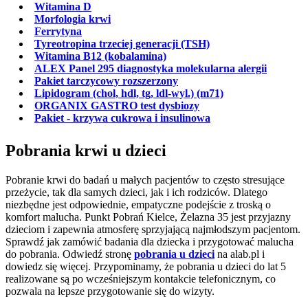
Witamina D
Morfologia krwi
Ferrytyna
Tyreotropina trzeciej generacji (TSH)
Witamina B12 (kobalamina)
ALEX Panel 295 diagnostyka molekularna alergii
Pakiet tarczycowy rozszerzony
Lipidogram (chol, hdl, tg, ldl-wyl.) (m71)
ORGANIX GASTRO test dysbiozy
Pakiet - krzywa cukrowa i insulinowa
Pobrania krwi u dzieci
Pobranie krwi do badań u małych pacjentów to często stresujące
przeżycie, tak dla samych dzieci, jak i ich rodziców. Dlatego
niezbędne jest odpowiednie, empatyczne podejście z troską o
komfort malucha. Punkt Pobrań Kielce, Żelazna 35 jest przyjazny
dzieciom i zapewnia atmosferę sprzyjającą najmłodszym pacjentom.
Sprawdź jak zamówić badania dla dziecka i przygotować malucha
do pobrania. Odwiedź stronę
pobrania u dzieci
na alab.pl i
dowiedz się więcej. Przypominamy, że pobrania u dzieci do lat 5
realizowane są po wcześniejszym kontakcie telefonicznym, co
pozwala na lepsze przygotowanie się do wizyty.