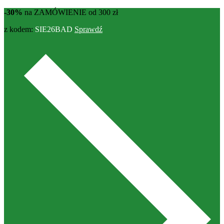
-30%
na ZAMÓWIENIE od 300 zł
z kodem:
SIE26BAD
Sprawdź