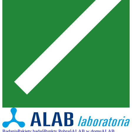
Badania
Pakiety badań
Punkty Pobrań
ALAB w domu
ALAB