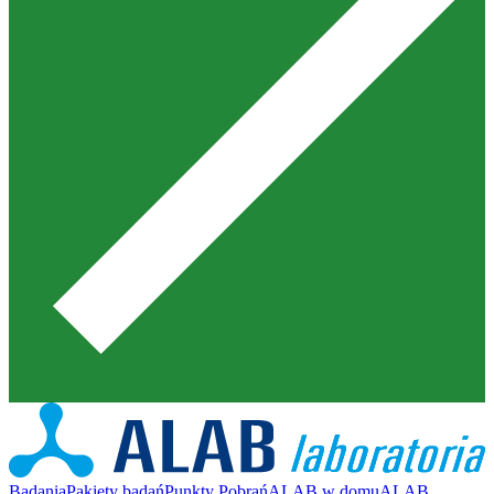
Badania
Pakiety badań
Punkty Pobrań
ALAB w domu
ALAB