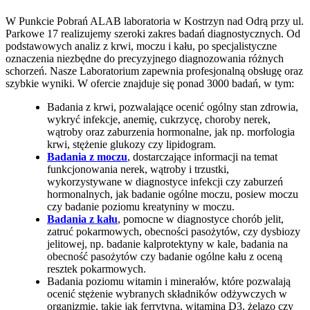
W Punkcie Pobrań ALAB laboratoria w Kostrzyn nad Odrą przy ul.
Parkowe 17 realizujemy szeroki zakres badań diagnostycznych. Od
podstawowych analiz z krwi, moczu i kału, po specjalistyczne
oznaczenia niezbędne do precyzyjnego diagnozowania różnych
schorzeń. Nasze Laboratorium zapewnia profesjonalną obsługę oraz
szybkie wyniki. W ofercie znajduje się ponad 3000 badań, w tym:
Badania z krwi, pozwalające ocenić ogólny stan zdrowia,
wykryć infekcje, anemię, cukrzycę, choroby nerek,
wątroby oraz zaburzenia hormonalne, jak np. morfologia
krwi, stężenie glukozy czy lipidogram.
Badania z moczu
, dostarczające informacji na temat
funkcjonowania nerek, wątroby i trzustki,
wykorzystywane w diagnostyce infekcji czy zaburzeń
hormonalnych, jak badanie ogólne moczu, posiew moczu
czy badanie poziomu kreatyniny w moczu.
Badania z kału
, pomocne w diagnostyce chorób jelit,
zatruć pokarmowych, obecności pasożytów, czy dysbiozy
jelitowej, np. badanie kalprotektyny w kale, badania na
obecność pasożytów czy badanie ogólne kału z oceną
resztek pokarmowych.
Badania poziomu witamin i minerałów, które pozwalają
ocenić stężenie wybranych składników odżywczych w
organizmie, takie jak ferrytyna, witamina D3, żelazo czy