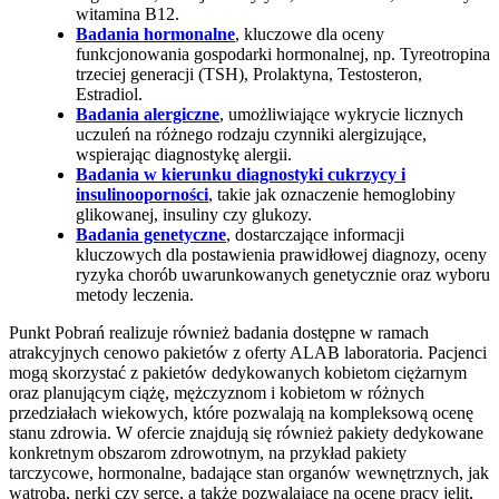
witamina B12.
Badania hormonalne
, kluczowe dla oceny
funkcjonowania gospodarki hormonalnej, np. Tyreotropina
trzeciej generacji (TSH), Prolaktyna, Testosteron,
Estradiol.
Badania alergiczne
, umożliwiające wykrycie licznych
uczuleń na różnego rodzaju czynniki alergizujące,
wspierając diagnostykę alergii.
Badania w kierunku diagnostyki cukrzycy i
insulinooporności
, takie jak oznaczenie hemoglobiny
glikowanej, insuliny czy glukozy.
Badania genetyczne
, dostarczające informacji
kluczowych dla postawienia prawidłowej diagnozy, oceny
ryzyka chorób uwarunkowanych genetycznie oraz wyboru
metody leczenia.
Punkt Pobrań realizuje również badania dostępne w ramach
atrakcyjnych cenowo pakietów z oferty ALAB laboratoria. Pacjenci
mogą skorzystać z pakietów dedykowanych kobietom ciężarnym
oraz planującym ciążę, mężczyznom i kobietom w różnych
przedziałach wiekowych, które pozwalają na kompleksową ocenę
stanu zdrowia. W ofercie znajdują się również pakiety dedykowane
konkretnym obszarom zdrowotnym, na przykład pakiety
tarczycowe, hormonalne, badające stan organów wewnętrznych, jak
wątroba, nerki czy serce, a także pozwalające na ocenę pracy jelit,