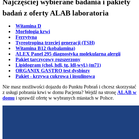
Najczęściej wybierane badania i pakiety
badań z oferty ALAB laboratoria
Witamina D
Morfologia krwi
Ferrytyna
Tyreotropina trzeciej generacji (TSH)
Witamina B12 (kobalamina)
ALEX Panel 295 diagnostyka molekularna alergii
Pakiet tarczycowy rozszerzony
Lipidogram (chol, hdl, tg, ldl-wyl.) (m71)
ORGANIX GASTRO test dysbiozy
Pakiet - krzywa cukrowa i insulinowa
Nie masz możliwości dojazdu do Punktu Pobrań i chcesz skorzystać
z usługi pobrania krwi w domu Pacjenta? Wejdź na stronę
ALAB w
domu
i sprawdź ofertę w wybranych miastach w Polsce.