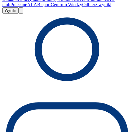
club
Polecane
ALAB sport
Centrum Wiedzy
Odbierz wyniki
Wyniki