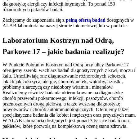
diagnostykę alergii czy infekcji intymnych. To ponad 150
różnorodnych pakietów badań.
Zachęcamy do zapoznania się z
pełną ofertą badań
dostępnych w
ALAB laboratoria na naszej stronie internetowej lub w punkcie.
Laboratorium Kostrzyn nad Odrą,
Parkowe 17 – jakie badania realizuje?
W Punkcie Pobrań w Kostrzyn nad Odrą przy ulicy Parkowe 17
oferujemy szeroki wachlarz badań diagnostycznych z krwi, moczu i
kału. Umożliwiają one diagnozowanie różnorodnych schorzeń,
takich jak cukrzyca, alergie, choroby nerek, wątroby, trzustki,
problemy z tarczycą czy niedobory witamin i minerałów.
Realizujemy również badania ukierunkowane na diagnostykę
chorób przewodu pokarmowego, infekcji, pasożytów, chorób
przenoszonych drogą płciową, a także wczesną diagnostykę
nowotworów i chorób autoimmunologicznych. Oferujemy także
specjalistyczne badania dla kobiet i mężczyzn oraz przyszłych mam.
W ALAB laboratoria dostępnych jest ponad 3 tysiące badań oraz
pakietów, które pozwolą na kompleksową ocenę stanu zdrowia.