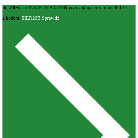
do
-50%
na PAKIETY BADAŃ przy zakupach za min. 300 zł
z kodem:
SIER26B
Sprawdź