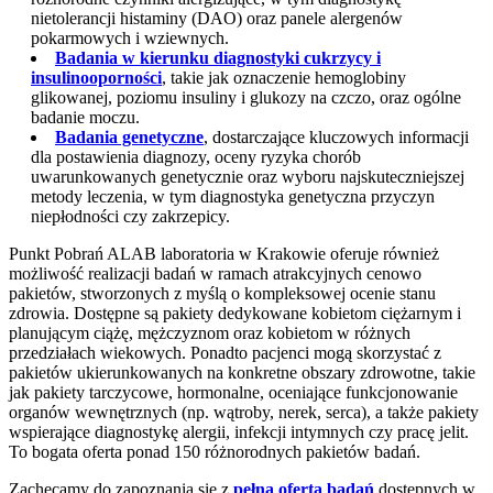
nietolerancji histaminy (DAO) oraz panele alergenów
pokarmowych i wziewnych.
Badania w kierunku diagnostyki cukrzycy i
insulinooporności
, takie jak oznaczenie hemoglobiny
glikowanej, poziomu insuliny i glukozy na czczo, oraz ogólne
badanie moczu.
Badania genetyczne
, dostarczające kluczowych informacji
dla postawienia diagnozy, oceny ryzyka chorób
uwarunkowanych genetycznie oraz wyboru najskuteczniejszej
metody leczenia, w tym diagnostyka genetyczna przyczyn
niepłodności czy zakrzepicy.
Punkt Pobrań ALAB laboratoria w Krakowie oferuje również
możliwość realizacji badań w ramach atrakcyjnych cenowo
pakietów, stworzonych z myślą o kompleksowej ocenie stanu
zdrowia. Dostępne są pakiety dedykowane kobietom ciężarnym i
planującym ciążę, mężczyznom oraz kobietom w różnych
przedziałach wiekowych. Ponadto pacjenci mogą skorzystać z
pakietów ukierunkowanych na konkretne obszary zdrowotne, takie
jak pakiety tarczycowe, hormonalne, oceniające funkcjonowanie
organów wewnętrznych (np. wątroby, nerek, serca), a także pakiety
wspierające diagnostykę alergii, infekcji intymnych czy pracę jelit.
To bogata oferta ponad 150 różnorodnych pakietów badań.
Zachęcamy do zapoznania się z
pełną ofertą badań
dostępnych w