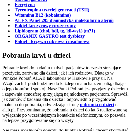
Ferrytyna
Tyreotropina trzeciej generacji (TSH)
Witamina B12 (kobalamina)
ALEX Panel 295 diagnostyka molekularna alergii
Pakiet tarczycowy rozszerzony
Lipidogram (chol, hdl, tg, ldl-wyl.) (m71)
ORGANIX GASTRO test dysbiozy
Pakiet - krzywa cukrowa i insulinowa
Pobrania krwi u dzieci
Pobranie krwi do badań u małych pacjentów to często stresujące
przeżycie, zarówno dla dzieci, jak i ich rodziców. Dlatego w
Punkcie Pobrań ALAB laboratoria w Krakowie przy ul. Na
Wzgórzach 1 podchodzimy do każdego malucha z empatią, dbając
o jego komfort i spokój. Nasz Punkt Pobrań jest przyjazny dzieciom
i zapewnia atmosferę sprzyjającą najmłodszym pacjentom. Sprawdź,
jak zamówić badania dla dziecka i odpowiednio przygotować
malucha do pobrania, odwiedzając stronę
pobrania u dzieci
na
alab.pl. Przypominamy, że pobrania u dzieci do lat 3 realizowane są
wyłącznie po wcześniejszym kontakcie telefonicznym, co pozwala
na lepsze przygotowanie się do wizyty.
Nie masz możliwości dojazdu do Punktu Pobrań i chcesz skorzystać