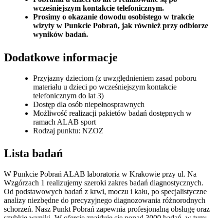
wcześniejszym kontakcie telefonicznym.
Prosimy o okazanie dowodu osobistego w trakcie
wizyty w Punkcie Pobrań, jak również przy odbiorze
wyników badań.
Dodatkowe informacje
Przyjazny dzieciom (z uwzględnieniem zasad poboru
materiału u dzieci po wcześniejszym kontakcie
telefonicznym do lat 3)
Dostęp dla osób niepełnosprawnych
Możliwość realizacji pakietów badań dostępnych w
ramach ALAB sport
Rodzaj punktu: NZOZ
Lista badań
W Punkcie Pobrań ALAB laboratoria w Krakowie przy ul. Na
Wzgórzach 1 realizujemy szeroki zakres badań diagnostycznych.
Od podstawowych badań z krwi, moczu i kału, po specjalistyczne
analizy niezbędne do precyzyjnego diagnozowania różnorodnych
schorzeń. Nasz Punkt Pobrań zapewnia profesjonalną obsługę oraz
szybkie wyniki. W ofercie znajduje się ponad 3000 badań, w tym: