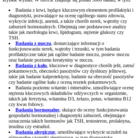
Badania z krwi, będące kluczowym elementem profilaktyki i
diagnostyki, pozwalające na ocenę ogólnego stanu zdrowia,
wykrycie infekcji, anemii, a także chorób nerek, wątroby czy
zaburzeń hormonalnych. Obejmują one podstawowe analizy
takie jak morfologia krwi, lipidogram, stężenie glukozy czy
TSH.
Badania z moczu
, dostarczające informacji o
funkcjonowaniu nerek, wątroby i trzustki, w tym badania
profilaktyczne takie jak ogólne badanie moczu, posiew moczu
oraz badanie poziomu kreatyniny w moczu.
Badania z kału
, kluczowe w diagnostyce chorób jelit, zatruć
pokarmowych, obecności pasożytów czy dysbiozy jelitowej,
takie jak badanie kalprotektyny, badanie na obecność pasożytów
czy badanie ogólne kału z oceną resztek pokarmowych.
Badania poziomu witamin i minerałów, umożliwiające ocenę
stężenia kluczowych składników odżywczych w organizmie,
takich jak ferrytyna, witamina D3, żelazo, potas, witamina B12
czy kwas foliowy.
Badania hormonalne
, służące do oceny funkcjonowania
gospodarki hormonalnej i diagnostyki zaburzeń, obejmujące
oznaczenia takich hormonów jak TSH, testosteron, prolaktyna,
insulina czy estradiol.
Badania alergiczne
, umożliwiające wykrycie uczuleń na
różnorodne czynniki alergizujące, w tym diagnostykę