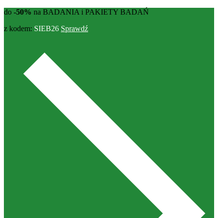
do
-50%
na BADANIA i PAKIETY BADAŃ
z kodem:
SIEB26
Sprawdź