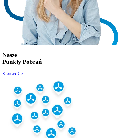
Nasze
Punkty Pobrań
Sprawdź >