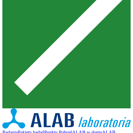
Badania
Pakiety badań
Punkty Pobrań
ALAB w domu
ALAB