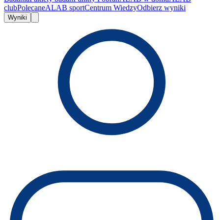
club
Polecane
ALAB sport
Centrum Wiedzy
Odbierz wyniki
Wyniki