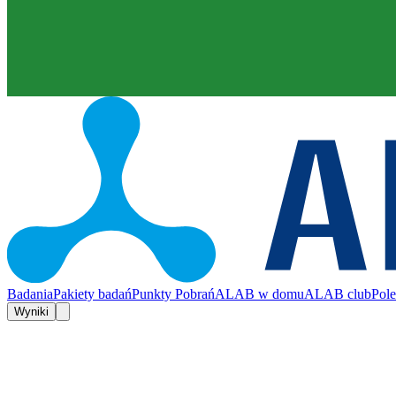
Badania
Pakiety badań
Punkty Pobrań
ALAB w domu
ALAB club
Pol
Wyniki