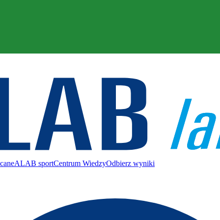
ecane
ALAB sport
Centrum Wiedzy
Odbierz wyniki