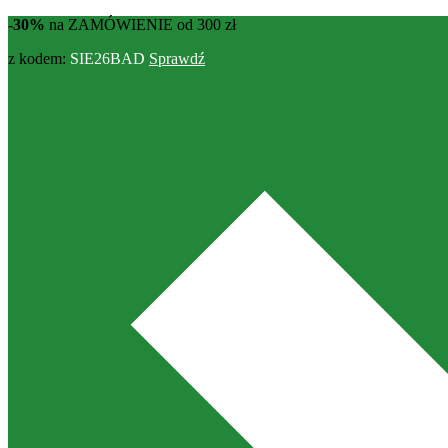
-30%
na ZAMÓWIENIE od 300 zł
z kodem:
SIE26BAD
Sprawdź