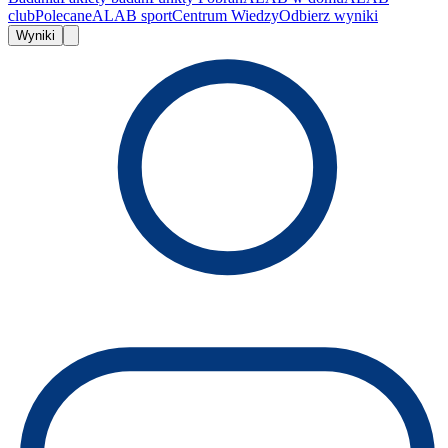
club
Polecane
ALAB sport
Centrum Wiedzy
Odbierz wyniki
Wyniki