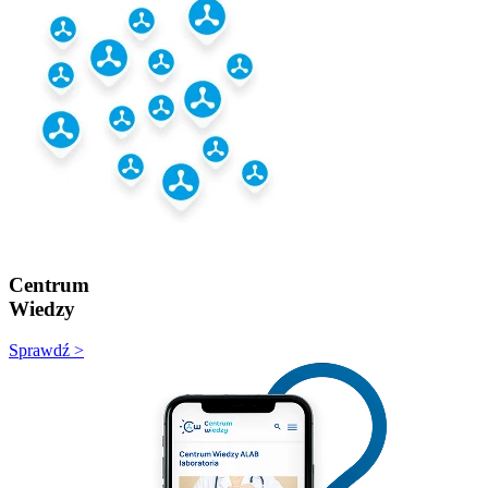
Centrum
Wiedzy
Sprawdź >