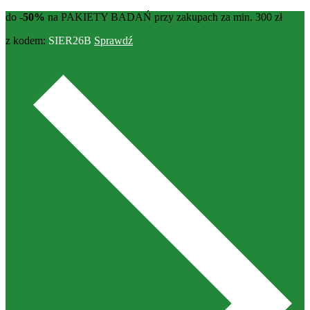
do
-50%
na PAKIETY BADAŃ przy zakupach za min. 300 zł
z kodem:
SIER26B
Sprawdź