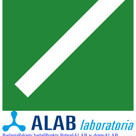
Badania
Pakiety badań
Punkty Pobrań
ALAB w domu
ALAB