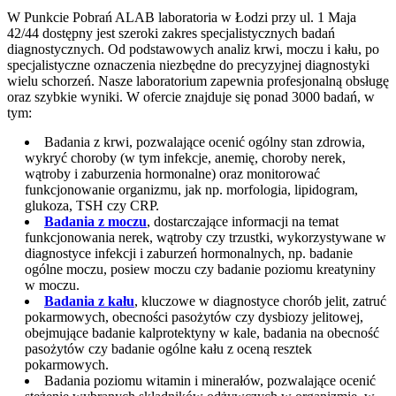
W Punkcie Pobrań ALAB laboratoria w Łodzi przy ul. 1 Maja
42/44 dostępny jest szeroki zakres specjalistycznych badań
diagnostycznych. Od podstawowych analiz krwi, moczu i kału, po
specjalistyczne oznaczenia niezbędne do precyzyjnej diagnostyki
wielu schorzeń. Nasze laboratorium zapewnia profesjonalną obsługę
oraz szybkie wyniki. W ofercie znajduje się ponad 3000 badań, w
tym:
Badania z krwi, pozwalające ocenić ogólny stan zdrowia,
wykryć choroby (w tym infekcje, anemię, choroby nerek,
wątroby i zaburzenia hormonalne) oraz monitorować
funkcjonowanie organizmu, jak np. morfologia, lipidogram,
glukoza, TSH czy CRP.
Badania z moczu
, dostarczające informacji na temat
funkcjonowania nerek, wątroby czy trzustki, wykorzystywane w
diagnostyce infekcji i zaburzeń hormonalnych, np. badanie
ogólne moczu, posiew moczu czy badanie poziomu kreatyniny
w moczu.
Badania z kału
, kluczowe w diagnostyce chorób jelit, zatruć
pokarmowych, obecności pasożytów czy dysbiozy jelitowej,
obejmujące badanie kalprotektyny w kale, badania na obecność
pasożytów czy badanie ogólne kału z oceną resztek
pokarmowych.
Badania poziomu witamin i minerałów, pozwalające ocenić