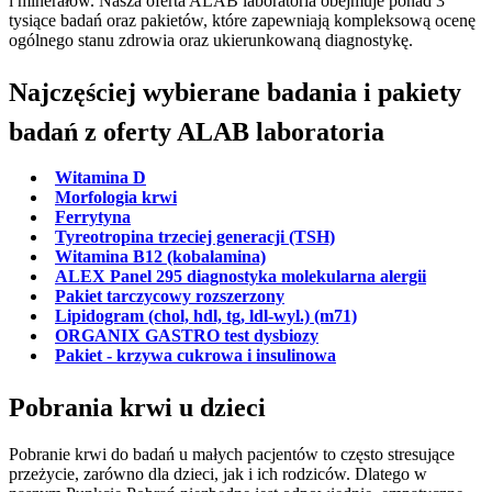
i minerałów. Nasza oferta ALAB laboratoria obejmuje ponad 3
tysiące badań oraz pakietów, które zapewniają kompleksową ocenę
ogólnego stanu zdrowia oraz ukierunkowaną diagnostykę.
Najczęściej wybierane badania i pakiety
badań z oferty ALAB laboratoria
Witamina D
Morfologia krwi
Ferrytyna
Tyreotropina trzeciej generacji (TSH)
Witamina B12 (kobalamina)
ALEX Panel 295 diagnostyka molekularna alergii
Pakiet tarczycowy rozszerzony
Lipidogram (chol, hdl, tg, ldl-wyl.) (m71)
ORGANIX GASTRO test dysbiozy
Pakiet - krzywa cukrowa i insulinowa
Pobrania krwi u dzieci
Pobranie krwi do badań u małych pacjentów to często stresujące
przeżycie, zarówno dla dzieci, jak i ich rodziców. Dlatego w