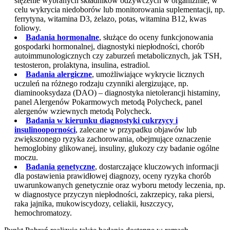
stężenie wybranych składników odżywczych w organizmie, w
celu wykrycia niedoborów lub monitorowania suplementacji, np.
ferrytyna, witamina D3, żelazo, potas, witamina B12, kwas
foliowy.
Badania hormonalne
, służące do oceny funkcjonowania
gospodarki hormonalnej, diagnostyki niepłodności, chorób
autoimmunologicznych czy zaburzeń metabolicznych, jak TSH,
testosteron, prolaktyna, insulina, estradiol.
Badania alergiczne
, umożliwiające wykrycie licznych
uczuleń na różnego rodzaju czynniki alergizujące, np.
diaminooksydaza (DAO) – diagnostyka nietolerancji histaminy,
panel Alergenów Pokarmowych metodą Polycheck, panel
alergenów wziewnych metodą Polycheck.
Badania w kierunku diagnostyki cukrzycy i
insulinooporności
, zalecane w przypadku objawów lub
zwiększonego ryzyka zachorowania, obejmujące oznaczenie
hemoglobiny glikowanej, insuliny, glukozy czy badanie ogólne
moczu.
Badania genetyczne
, dostarczające kluczowych informacji
dla postawienia prawidłowej diagnozy, oceny ryzyka chorób
uwarunkowanych genetycznie oraz wyboru metody leczenia, np.
w diagnostyce przyczyn niepłodności, zakrzepicy, raka piersi,
raka jajnika, mukowiscydozy, celiakii, łuszczycy,
hemochromatozy.