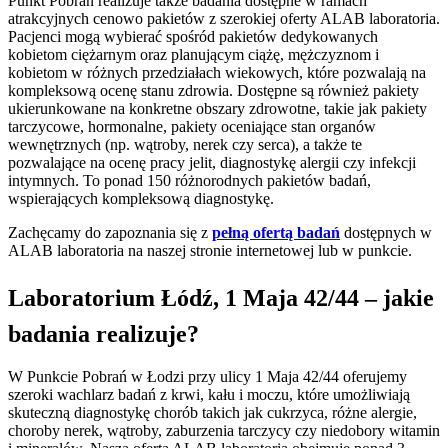
Punkt Pobrań realizuje także badania dostępne w ramach
atrakcyjnych cenowo pakietów z szerokiej oferty ALAB laboratoria.
Pacjenci mogą wybierać spośród pakietów dedykowanych
kobietom ciężarnym oraz planującym ciążę, mężczyznom i
kobietom w różnych przedziałach wiekowych, które pozwalają na
kompleksową ocenę stanu zdrowia. Dostępne są również pakiety
ukierunkowane na konkretne obszary zdrowotne, takie jak pakiety
tarczycowe, hormonalne, pakiety oceniające stan organów
wewnętrznych (np. wątroby, nerek czy serca), a także te
pozwalające na ocenę pracy jelit, diagnostykę alergii czy infekcji
intymnych. To ponad 150 różnorodnych pakietów badań,
wspierających kompleksową diagnostykę.
Zachęcamy do zapoznania się z
pełną ofertą badań
dostępnych w
ALAB laboratoria na naszej stronie internetowej lub w punkcie.
Laboratorium Łódź, 1 Maja 42/44 – jakie
badania realizuje?
W Punkcie Pobrań w Łodzi przy ulicy 1 Maja 42/44 oferujemy
szeroki wachlarz badań z krwi, kału i moczu, które umożliwiają
skuteczną diagnostykę chorób takich jak cukrzyca, różne alergie,
choroby nerek, wątroby, zaburzenia tarczycy czy niedobory witamin