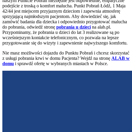
naszym Punkcie Pobrań niezbędne jest odpowiednie, empatyczne
podejście z troską o komfort malucha. Punkt Pobrań Łódź, 1 Maja
42/44 jest miejscem przyjaznym dzieciom i zapewnia atmosferę
sprzyjającą najmłodszym pacjentom. Aby dowiedzieć się, jak
zamówić badania dla dziecka i odpowiednio przygotować malucha
do pobrania, odwiedź stronę
pobrania u dzieci
na alab.pl.
Przypominamy, że pobrania u dzieci do lat 3 realizowane są po
wcześniejszym kontakcie telefonicznym, co pozwala na lepsze
przygotowanie się do wizyty i zapewnienie najwyższego komfortu.
Nie masz możliwości dojazdu do Punktu Pobrań i chcesz skorzystać
z usługi pobrania krwi w domu Pacjenta? Wejdź na stronę
ALAB w
domu
i sprawdź ofertę w wybranych miastach w Polsce.