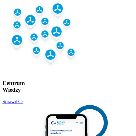
Centrum
Wiedzy
Sprawdź >