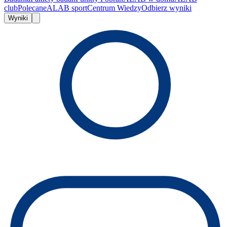
club
Polecane
ALAB sport
Centrum Wiedzy
Odbierz wyniki
Wyniki