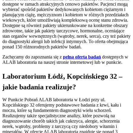
dostępne w ramach atrakcyjnych cenowo pakietów. Pacjenci mogą
wybierać spośród pakietów dedykowanych kobietom ciężarnym i
planującym ciążę, mężczyznom i kobietom w różnych przedziałach
wiekowych, które umożliwiają kompleksową ocenę stanu zdrowia.
Dostępne są również pakiety ukierunkowane na konkretne obszary
zdrowotne, takie jak pakiety tarczycowe, hormonalne, oceniające
stan organów wewnętrznych (wątroby, nerek, serca), czy też pakiety
do diagnostyki alergii lub infekcji intymnych. To oferta obejmująca
ponad 150 różnorodnych pakietów badań.
Zachęcamy do zapoznania się z
pełną ofertą badań
dostępnych w
ALAB laboratoria na naszej stronie internetowej lub w punkcie.
Laboratorium Łódź, Kopcińskiego 32 –
jakie badania realizuje?
W Punkcie Pobrań ALAB laboratoria w Łodzi przy ul.
Kopcińskiego 32 oferujemy podstawowe badania z krwi, kału i
moczu, które są fundamentem diagnostyki wielu schorzeń.
Realizujemy także specjalistyczne analizy, które pozwolą na
diagnozowanie chorób takich jak cukrzyca, alergie, schorzenia
nerek, wątroby, problemy z tarczycą czy niedobory witamin i
minerałów. W ofercie ALAB laboratoria znajduje się ponad 3