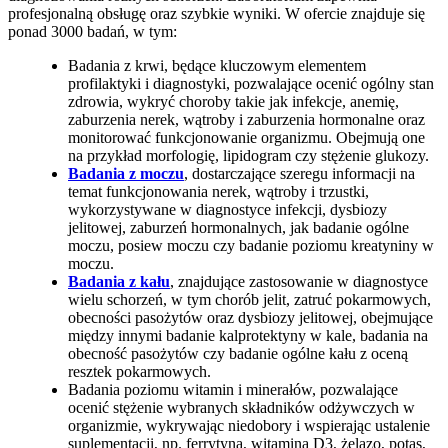
profesjonalną obsługę oraz szybkie wyniki. W ofercie znajduje się
ponad 3000 badań, w tym:
Badania z krwi, będące kluczowym elementem
profilaktyki i diagnostyki, pozwalające ocenić ogólny stan
zdrowia, wykryć choroby takie jak infekcje, anemię,
zaburzenia nerek, wątroby i zaburzenia hormonalne oraz
monitorować funkcjonowanie organizmu. Obejmują one
na przykład morfologię, lipidogram czy stężenie glukozy.
Badania z moczu
, dostarczające szeregu informacji na
temat funkcjonowania nerek, wątroby i trzustki,
wykorzystywane w diagnostyce infekcji, dysbiozy
jelitowej, zaburzeń hormonalnych, jak badanie ogólne
moczu, posiew moczu czy badanie poziomu kreatyniny w
moczu.
Badania z kału
, znajdujące zastosowanie w diagnostyce
wielu schorzeń, w tym chorób jelit, zatruć pokarmowych,
obecności pasożytów oraz dysbiozy jelitowej, obejmujące
między innymi badanie kalprotektyny w kale, badania na
obecność pasożytów czy badanie ogólne kału z oceną
resztek pokarmowych.
Badania poziomu witamin i minerałów, pozwalające
ocenić stężenie wybranych składników odżywczych w
organizmie, wykrywając niedobory i wspierając ustalenie
suplementacji, np. ferrytyna, witamina D3, żelazo, potas,