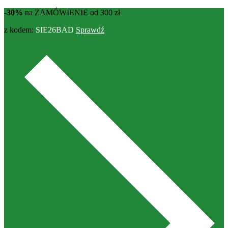
-30%
na ZAMÓWIENIE od 300 zł
z kodem:
SIE26BAD
Sprawdź