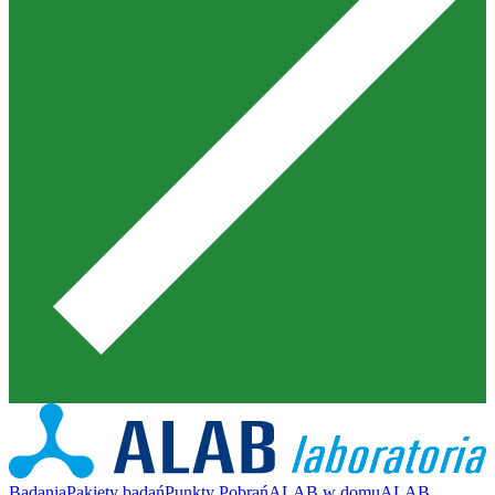
Badania
Pakiety badań
Punkty Pobrań
ALAB w domu
ALAB