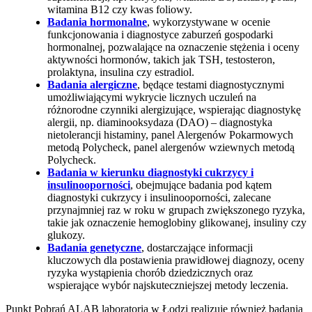
witamina B12 czy kwas foliowy.
Badania hormonalne
, wykorzystywane w ocenie
funkcjonowania i diagnostyce zaburzeń gospodarki
hormonalnej, pozwalające na oznaczenie stężenia i oceny
aktywności hormonów, takich jak TSH, testosteron,
prolaktyna, insulina czy estradiol.
Badania alergiczne
, będące testami diagnostycznymi
umożliwiającymi wykrycie licznych uczuleń na
różnorodne czynniki alergizujące, wspierając diagnostykę
alergii, np. diaminooksydaza (DAO) – diagnostyka
nietolerancji histaminy, panel Alergenów Pokarmowych
metodą Polycheck, panel alergenów wziewnych metodą
Polycheck.
Badania w kierunku diagnostyki cukrzycy i
insulinooporności
, obejmujące badania pod kątem
diagnostyki cukrzycy i insulinooporności, zalecane
przynajmniej raz w roku w grupach zwiększonego ryzyka,
takie jak oznaczenie hemoglobiny glikowanej, insuliny czy
glukozy.
Badania genetyczne
, dostarczające informacji
kluczowych dla postawienia prawidłowej diagnozy, oceny
ryzyka wystąpienia chorób dziedzicznych oraz
wspierające wybór najskuteczniejszej metody leczenia.
Punkt Pobrań ALAB laboratoria w Łodzi realizuje również badania