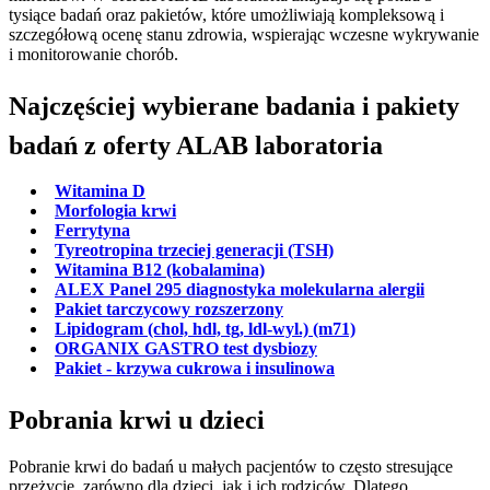
tysiące badań oraz pakietów, które umożliwiają kompleksową i
szczegółową ocenę stanu zdrowia, wspierając wczesne wykrywanie
i monitorowanie chorób.
Najczęściej wybierane badania i pakiety
badań z oferty ALAB laboratoria
Witamina D
Morfologia krwi
Ferrytyna
Tyreotropina trzeciej generacji (TSH)
Witamina B12 (kobalamina)
ALEX Panel 295 diagnostyka molekularna alergii
Pakiet tarczycowy rozszerzony
Lipidogram (chol, hdl, tg, ldl-wyl.) (m71)
ORGANIX GASTRO test dysbiozy
Pakiet - krzywa cukrowa i insulinowa
Pobrania krwi u dzieci
Pobranie krwi do badań u małych pacjentów to często stresujące
przeżycie, zarówno dla dzieci, jak i ich rodziców. Dlatego