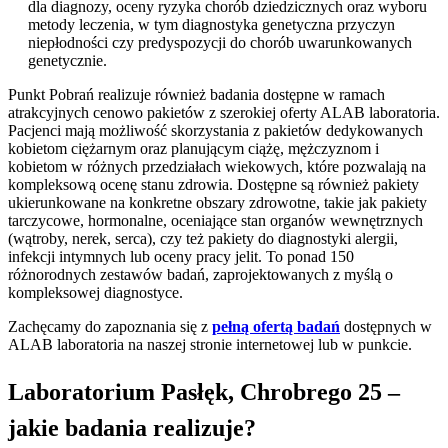
dla diagnozy, oceny ryzyka chorób dziedzicznych oraz wyboru
metody leczenia, w tym diagnostyka genetyczna przyczyn
niepłodności czy predyspozycji do chorób uwarunkowanych
genetycznie.
Punkt Pobrań realizuje również badania dostępne w ramach
atrakcyjnych cenowo pakietów z szerokiej oferty ALAB laboratoria.
Pacjenci mają możliwość skorzystania z pakietów dedykowanych
kobietom ciężarnym oraz planującym ciążę, mężczyznom i
kobietom w różnych przedziałach wiekowych, które pozwalają na
kompleksową ocenę stanu zdrowia. Dostępne są również pakiety
ukierunkowane na konkretne obszary zdrowotne, takie jak pakiety
tarczycowe, hormonalne, oceniające stan organów wewnętrznych
(wątroby, nerek, serca), czy też pakiety do diagnostyki alergii,
infekcji intymnych lub oceny pracy jelit. To ponad 150
różnorodnych zestawów badań, zaprojektowanych z myślą o
kompleksowej diagnostyce.
Zachęcamy do zapoznania się z
pełną ofertą badań
dostępnych w
ALAB laboratoria na naszej stronie internetowej lub w punkcie.
Laboratorium Pasłęk, Chrobrego 25 –
jakie badania realizuje?