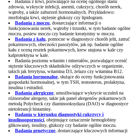
Badania z krwi, pozwalające na ocenę ogólnego stanu
zdrowia, wykrycie infekcji, anemii, cukrzycy, chorób nerek,
wątroby, a także zaburzeń hormonalnych. Przykładowo:
morfologia krwi, stężenie glukozy czy lipidogram.
Badania z moczu
, dostarczające informacji o
funkcjonowaniu nerek, wątroby i trzustki, w tym badanie ogólne
moczu, posiew moczu czy badanie kreatyniny w moczu.
Badania z kału
, pomocne w diagnostyce chorób jelit, zatruć
pokarmowych, obecności pasożytów, jak np. badanie ogólne
kału z oceną resztek pokarmowych, krew utajona w kale czy
kalprotektyna w kale.
Badania poziomu witamin i minerałów, pozwalające ocenić
stężenie kluczowych składników odżywczych w organizmie,
takich jak ferrytyna, witamina D3, żelazo czy witamina B12.
Badania hormonalne
, służące do oceny funkcjonowania
gospodarki hormonalnej, w tym TSH, testosteron, prolaktyna,
insulina i estradiol.
Badania alergiczne
, umożliwiające wykrycie uczuleń na
różnorodne alergeny, takie jak panel alergenów pokarmowych
metodą Polycheck czy diaminooksydaza (DAO) w diagnostyce
nietolerancji histaminy.
Badania w kierunku diagnostyki cukrzycy i
insulinooporności
, obejmujące oznaczenie hemoglobiny
glikowanej, insuliny, glukozy czy badanie ogólne moczu.
Badania genetyczne
, dostarczające kluczowych informacji