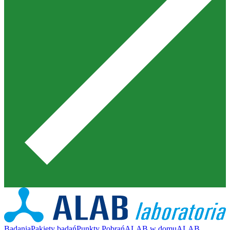
Badania
Pakiety badań
Punkty Pobrań
ALAB w domu
ALAB