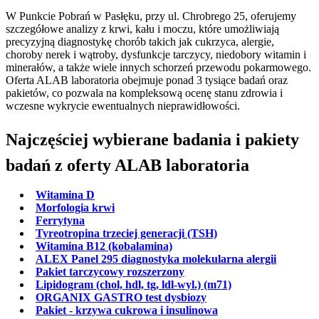
W Punkcie Pobrań w Pasłęku, przy ul. Chrobrego 25, oferujemy
szczegółowe analizy z krwi, kału i moczu, które umożliwiają
precyzyjną diagnostykę chorób takich jak cukrzyca, alergie,
choroby nerek i wątroby, dysfunkcje tarczycy, niedobory witamin i
minerałów, a także wiele innych schorzeń przewodu pokarmowego.
Oferta ALAB laboratoria obejmuje ponad 3 tysiące badań oraz
pakietów, co pozwala na kompleksową ocenę stanu zdrowia i
wczesne wykrycie ewentualnych nieprawidłowości.
Najczęściej wybierane badania i pakiety
badań z oferty ALAB laboratoria
Witamina D
Morfologia krwi
Ferrytyna
Tyreotropina trzeciej generacji (TSH)
Witamina B12 (kobalamina)
ALEX Panel 295 diagnostyka molekularna alergii
Pakiet tarczycowy rozszerzony
Lipidogram (chol, hdl, tg, ldl-wyl.) (m71)
ORGANIX GASTRO test dysbiozy
Pakiet - krzywa cukrowa i insulinowa