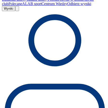
club
Polecane
ALAB sport
Centrum Wiedzy
Odbierz wyniki
Wyniki