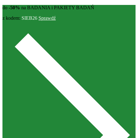
do
-50%
na BADANIA i PAKIETY BADAŃ
z kodem:
SIEB26
Sprawdź