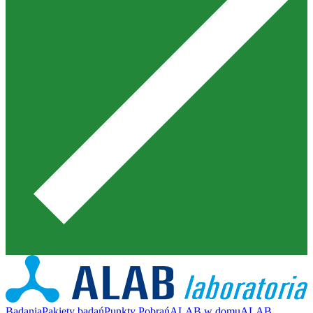
Badania
Pakiety badań
Punkty Pobrań
ALAB w domu
ALAB