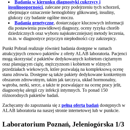
Badania w kierunku diagnostyki cukrzycy i
insulinooporności
, zalecane przy podejrzeniu tych schorzeń,
obejmujące oznaczenie hemoglobiny glikowanej, insuliny,
glukozy czy badanie ogólne moczu.
Badania genetyczne
, dostarczające kluczowych informacji
dla postawienia prawidłowej diagnozy, oceny ryzyka chorób
dziedzicznych oraz wyboru najskuteczniejszej metody leczenia,
m.in. w diagnostyce przyczyn niepłodności czy zakrzepicy.
Punkt Pobrań realizuje również badania dostępne w ramach
atrakcyjnych cenowo pakietów z oferty ALAB laboratoria. Pacjenci
mogą skorzystać z pakietów dedykowanych kobietom ciężarnym
oraz planującym ciążę, mężczyznom i kobietom w różnych
przedziałach wiekowych, które pozwalają na kompleksową ocenę
stanu zdrowia. Dostępne są także pakiety dedykowane konkretnym
obszarom zdrowotnym, takim jak tarczyca, układ hormonalny,
wątroba, nerki, serce, a także te pozwalające na ocenę pracy jelit,
diagnostykę alergii czy infekcji intymnych. To ponad 150
różnorodnych pakietów badań.
Zachęcamy do zapoznania się z
pełną ofertą badań
dostępnych w
ALAB laboratoria na naszej stronie internetowej lub w punkcie.
Laboratorium Poznań, Jeleniogórska 1/3