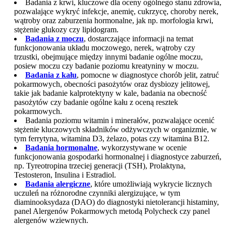
Badania z krwi, kluczowe dla oceny ogólnego stanu zdrowia,
pozwalające wykryć infekcje, anemię, cukrzycę, choroby nerek,
wątroby oraz zaburzenia hormonalne, jak np. morfologia krwi,
stężenie glukozy czy lipidogram.
Badania z moczu
, dostarczające informacji na temat
funkcjonowania układu moczowego, nerek, wątroby czy
trzustki, obejmujące między innymi badanie ogólne moczu,
posiew moczu czy badanie poziomu kreatyniny w moczu.
Badania z kału
, pomocne w diagnostyce chorób jelit, zatruć
pokarmowych, obecności pasożytów oraz dysbiozy jelitowej,
takie jak badanie kalprotektyny w kale, badania na obecność
pasożytów czy badanie ogólne kału z oceną resztek
pokarmowych.
Badania poziomu witamin i minerałów, pozwalające ocenić
stężenie kluczowych składników odżywczych w organizmie, w
tym ferrytyna, witamina D3, żelazo, potas czy witamina B12.
Badania hormonalne
, wykorzystywane w ocenie
funkcjonowania gospodarki hormonalnej i diagnostyce zaburzeń,
np. Tyreotropina trzeciej generacji (TSH), Prolaktyna,
Testosteron, Insulina i Estradiol.
Badania alergiczne
, które umożliwiają wykrycie licznych
uczuleń na różnorodne czynniki alergizujące, w tym
diaminooksydaza (DAO) do diagnostyki nietolerancji histaminy,
panel Alergenów Pokarmowych metodą Polycheck czy panel
alergenów wziewnych.