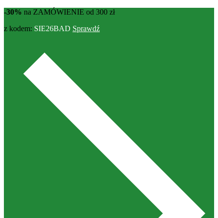
-30%
na ZAMÓWIENIE od 300 zł
z kodem:
SIE26BAD
Sprawdź