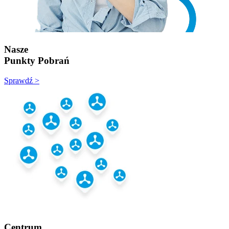
Nasze
Punkty Pobrań
Sprawdź >
Centrum