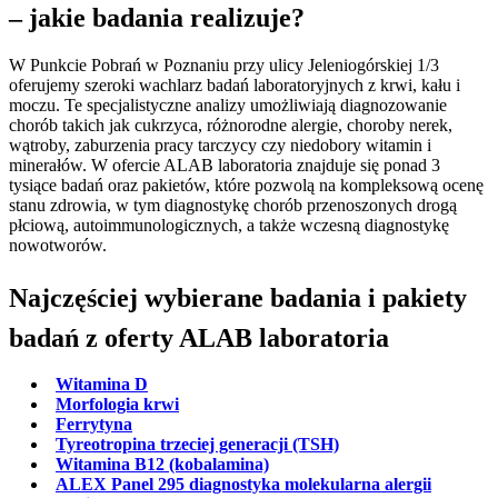
– jakie badania realizuje?
W Punkcie Pobrań w Poznaniu przy ulicy Jeleniogórskiej 1/3
oferujemy szeroki wachlarz badań laboratoryjnych z krwi, kału i
moczu. Te specjalistyczne analizy umożliwiają diagnozowanie
chorób takich jak cukrzyca, różnorodne alergie, choroby nerek,
wątroby, zaburzenia pracy tarczycy czy niedobory witamin i
minerałów. W ofercie ALAB laboratoria znajduje się ponad 3
tysiące badań oraz pakietów, które pozwolą na kompleksową ocenę
stanu zdrowia, w tym diagnostykę chorób przenoszonych drogą
płciową, autoimmunologicznych, a także wczesną diagnostykę
nowotworów.
Najczęściej wybierane badania i pakiety
badań z oferty ALAB laboratoria
Witamina D
Morfologia krwi
Ferrytyna
Tyreotropina trzeciej generacji (TSH)
Witamina B12 (kobalamina)
ALEX Panel 295 diagnostyka molekularna alergii