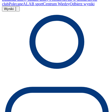
club
Polecane
ALAB sport
Centrum Wiedzy
Odbierz wyniki
Wyniki