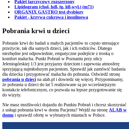
Pakiet tarczycowy rozszerzony
Lipidogram (chol, hdl, tg, ldl-wyl.) (m71)
ORGANIX GASTRO test dysbiozy
Pakiet - krzywa cukrowa i insulinowa
Pobrania krwi u dzieci
Pobranie krwi do badań u małych pacjentów to często stresujące
przeżycie, tak dla samych dzieci, jak i ich rodziców. Dlatego
niezbędne jest odpowiednie, empatyczne podejście z troską o
komfort malucha. Punkt Pobrań w Poznaniu przy ulicy
Jeleniogórskiej 1/3 jest przyjazny dzieciom i zapewnia atmosferę
sprzyjającą najmłodszym pacjentom. Sprawdź jak zamówić badania
dla dziecka i przygotować malucha do pobrania. Odwiedź stronę
pobrania u dzieci
na alab.pl i dowiedz się więcej. Przypominamy,
że pobrania u dzieci do lat 5 realizowane są po wcześniejszym
kontakcie telefonicznym, co pozwala na lepsze przygotowanie się
do wizyty.
Nie masz możliwości dojazdu do Punktu Pobrań i chcesz skorzystać
z usługi pobrania krwi w domu Pacjenta? Wejdź na stronę
ALAB w
domu
i sprawdź ofertę w wybranych miastach w Polsce.