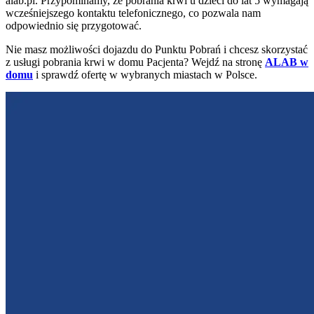
alab.pl. Przypominamy, że pobrania krwi u dzieci do lat 5 wymagają
wcześniejszego kontaktu telefonicznego, co pozwala nam
odpowiednio się przygotować.
Nie masz możliwości dojazdu do Punktu Pobrań i chcesz skorzystać
z usługi pobrania krwi w domu Pacjenta? Wejdź na stronę
ALAB w
domu
i sprawdź ofertę w wybranych miastach w Polsce.