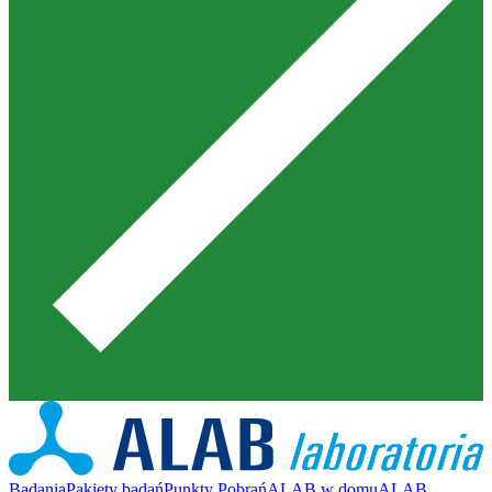
Badania
Pakiety badań
Punkty Pobrań
ALAB w domu
ALAB