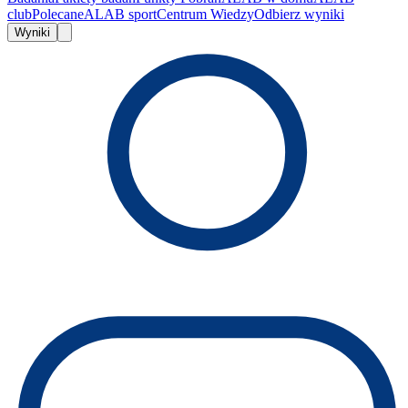
club
Polecane
ALAB sport
Centrum Wiedzy
Odbierz wyniki
Wyniki