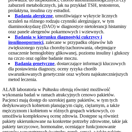
zaburzeń metabolicznych, jak na przykład TSH, testosteron,
prolaktyna, insulina czy estradiol.
Badania alergiczne
, umożliwiające wykrycie licznych
uczuleń na różnego rodzaju czynniki alergizujące, w tym
diaminooksydazę (DAO) w diagnostyce nietolerancji histaminy
oraz panele alergenów pokarmowych i wziewnych.
Badania w kierunku diagnostyki cukrzycy i
insulinooporności
, zalecane w przypadku objawów lub
zwiększonego ryzyka choroby/zachorowania, obejmujące
oznaczenie hemoglobiny glikowanej, poziomu insuliny i glukozy
na czczo oraz ogólne badanie moczu.
Badania genetyczne
, dostarczające informacji kluczowych
dla postawienia diagnozy, oceny ryzyka chorób
uwarunkowanych genetycznie oraz wyboru najskuteczniejszych
metod leczenia.
ALAB laboratoria w Pułtusku oferują również możliwość
wykonania badań w ramach atrakcyjnych cenowo pakietów.
Pacjenci mają dostęp do szerokiej gamy pakietów, w tym tych
dedykowanych kobietom planującym ciążę, ciężarnym, a także
mężczyznom i kobietom w różnych grupach wiekowych, co
umożliwia kompleksową ocenę zdrowia. Dostępne są również
pakiety ukierunkowane na konkretne potrzeby zdrowotne, takie jak
pakiety tarczycowe, hormonalne, oceniające funkcjonowanie
organów wewnętrznych (wątroby, nerek, serca), a także pakiety