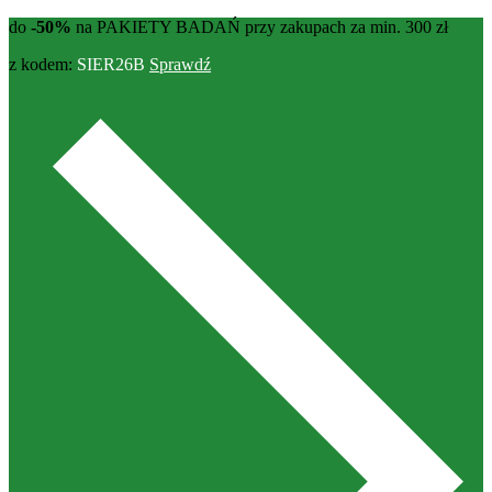
do
-50%
na PAKIETY BADAŃ przy zakupach za min. 300 zł
z kodem:
SIER26B
Sprawdź