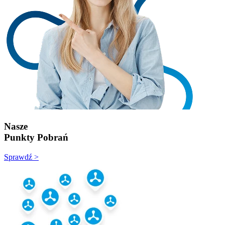
Nasze
Punkty Pobrań
Sprawdź >