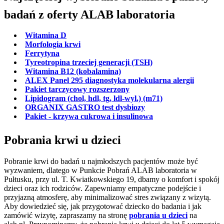
badań z oferty ALAB laboratoria
Witamina D
Morfologia krwi
Ferrytyna
Tyreotropina trzeciej generacji (TSH)
Witamina B12 (kobalamina)
ALEX Panel 295 diagnostyka molekularna alergii
Pakiet tarczycowy rozszerzony
Lipidogram (chol, hdl, tg, ldl-wyl.) (m71)
ORGANIX GASTRO test dysbiozy
Pakiet - krzywa cukrowa i insulinowa
Pobrania krwi u dzieci
Pobranie krwi do badań u najmłodszych pacjentów może być
wyzwaniem, dlatego w Punkcie Pobrań ALAB laboratoria w
Pułtusku, przy ul. T. Kwiatkowskiego 19, dbamy o komfort i spokój
dzieci oraz ich rodziców. Zapewniamy empatyczne podejście i
przyjazną atmosferę, aby minimalizować stres związany z wizytą.
Aby dowiedzieć się, jak przygotować dziecko do badania i jak
zamówić wizytę, zapraszamy na stronę
pobrania u dzieci
na