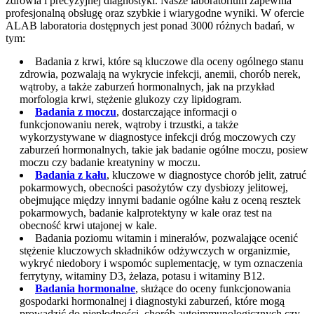
zdrowia i precyzyjnej diagnostyki. Nasze laboratorium zapewnia
profesjonalną obsługę oraz szybkie i wiarygodne wyniki. W ofercie
ALAB laboratoria dostępnych jest ponad 3000 różnych badań, w
tym:
Badania z krwi, które są kluczowe dla oceny ogólnego stanu
zdrowia, pozwalają na wykrycie infekcji, anemii, chorób nerek,
wątroby, a także zaburzeń hormonalnych, jak na przykład
morfologia krwi, stężenie glukozy czy lipidogram.
Badania z moczu
, dostarczające informacji o
funkcjonowaniu nerek, wątroby i trzustki, a także
wykorzystywane w diagnostyce infekcji dróg moczowych czy
zaburzeń hormonalnych, takie jak badanie ogólne moczu, posiew
moczu czy badanie kreatyniny w moczu.
Badania z kału
, kluczowe w diagnostyce chorób jelit, zatruć
pokarmowych, obecności pasożytów czy dysbiozy jelitowej,
obejmujące między innymi badanie ogólne kału z oceną resztek
pokarmowych, badanie kalprotektyny w kale oraz test na
obecność krwi utajonej w kale.
Badania poziomu witamin i minerałów, pozwalające ocenić
stężenie kluczowych składników odżywczych w organizmie,
wykryć niedobory i wspomóc suplementację, w tym oznaczenia
ferrytyny, witaminy D3, żelaza, potasu i witaminy B12.
Badania hormonalne
, służące do oceny funkcjonowania
gospodarki hormonalnej i diagnostyki zaburzeń, które mogą
prowadzić do niepłodności, chorób autoimmunologicznych czy