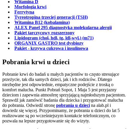
Witamina D
Morfologia krwi
Ferrytyna
Tyreotropina trzeciej generacji (TSH)
Witamina B12 (kobalamina)
ALEX Panel 295 diagnostyka molekularna alergii
Pakiet tarczycowy rozszerzony
Lipidogram (chol, hdl, tg, ldl-wyl.) (m71)
ORGANIX GASTRO test dysbiozy
Pakiet - krzywa cukrowa i insulinowa
Pobrania krwi u dzieci
Pobranie krwi do badań u małych pacjentów to często stresujące
przeżycie, tak dla samych dzieci, jak i ich rodziców. Dlatego
niezbędne jest odpowiednie, empatyczne podejście z troską o
komfort malucha. Punkt Pobrań Sopot, 1 Maja 5 jest przyjazny
dzieciom i zapewnia atmosferę sprzyjającą najmłodszym pacjentom.
Sprawdź jak zamówić badania dla dziecka i przygotować malucha
do pobrania. Odwiedź stronę
pobrania u dzieci
na alab.pl i
dowiedz się więcej. Przypominamy, że pobrania u dzieci do lat 5
realizowane są po wcześniejszym kontakcie telefonicznym, co
pozwala na lepsze przygotowanie się do wizyty.