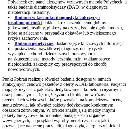
Polycheck czy panel alergenów wziewnych metodą Polycheck, a
także badanie diaminooksydazy (DAO) w diagnostyce
nietolerancji histaminy.
Badania w kierunku diagnostyki cukrzycy i
insulinooporności
, takie jak oznaczenie hemoglobiny
glikowanej, insuliny, glukozy na czczo, badanie ogólne moczu,
które są zalecane w przypadku objawów lub zwiększonego
ryzyka zachorowania.
Badania genetyczne
, dostarczające kluczowych informacji
dla postawienia prawidłowej diagnozy, oceny ryzyka
wystąpienia chorób dziedzicznych oraz wyboru
najskuteczniejszej metody leczenia, m.in. w diagnostyce
niepłodności, zakrzepicy czy predyspozycji do chorób
nowotworowych.
Punkt Pobrań realizuje również badania dostępne w ramach
atrakcyjnych cenowo pakietów z oferty ALAB laboratoria. Pacjenci
mogą skorzystać z pakietów dedykowanych kobietom ciężarnym
oraz planującym ciążę, mężczyznom i kobietom w różnych
przedziałach wiekowych, które pozwalają na kompleksową ocenę
stanu zdrowia, jak również pakiety dedykowane konkretnym
obszarom zdrowotnym. W ofercie znajdują się między innymi
pakiety tarczycowe, hormonalne, badające stan organów
wewnętrznych, na przykład wątroby, nerek czy serca, jak i
pozwalające na ocenę pracy jelit, diagnostykę alergii czy infekcji