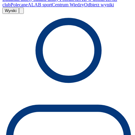
club
Polecane
ALAB sport
Centrum Wiedzy
Odbierz wyniki
Wyniki