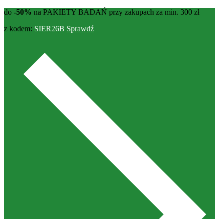
do
-50%
na PAKIETY BADAŃ przy zakupach za min. 300 zł
z kodem:
SIER26B
Sprawdź