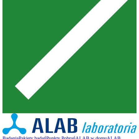
Badania
Pakiety badań
Punkty Pobrań
ALAB w domu
ALAB