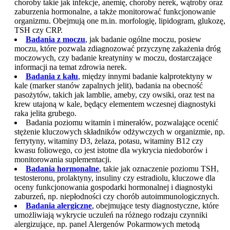
choroby takie jak infekcje, anemię, choroby nerek, wątroby oraz
zaburzenia hormonalne, a także monitorować funkcjonowanie
organizmu. Obejmują one m.in. morfologię, lipidogram, glukozę,
TSH czy CRP.
Badania z moczu
, jak badanie ogólne moczu, posiew
moczu, które pozwala zdiagnozować przyczynę zakażenia dróg
moczowych, czy badanie kreatyniny w moczu, dostarczające
informacji na temat zdrowia nerek.
Badania z kału
, między innymi badanie kalprotektyny w
kale (marker stanów zapalnych jelit), badania na obecność
pasożytów, takich jak lamblie, ameby, czy owsiki, oraz test na
krew utajoną w kale, będący elementem wczesnej diagnostyki
raka jelita grubego.
Badania poziomu witamin i minerałów, pozwalające ocenić
stężenie kluczowych składników odżywczych w organizmie, np.
ferrytyny, witaminy D3, żelaza, potasu, witaminy B12 czy
kwasu foliowego, co jest istotne dla wykrycia niedoborów i
monitorowania suplementacji.
Badania hormonalne
, takie jak oznaczenie poziomu TSH,
testosteronu, prolaktyny, insuliny czy estradiolu, kluczowe dla
oceny funkcjonowania gospodarki hormonalnej i diagnostyki
zaburzeń, np. niepłodności czy chorób autoimmunologicznych.
Badania alergiczne
, obejmujące testy diagnostyczne, które
umożliwiają wykrycie uczuleń na różnego rodzaju czynniki
alergizujące, np. panel Alergenów Pokarmowych metodą