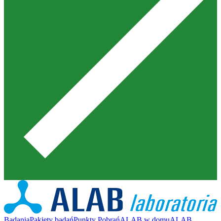
Badania
Pakiety badań
Punkty Pobrań
ALAB w domu
ALAB