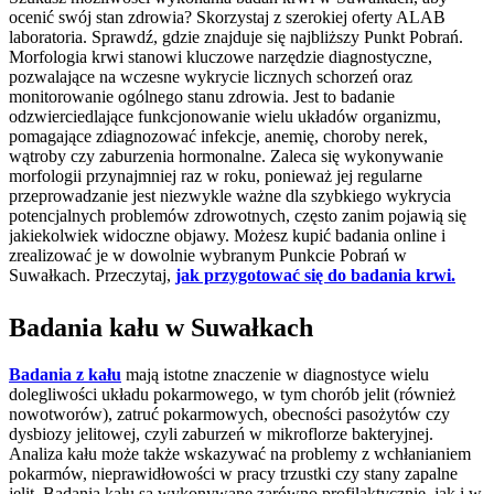
ocenić swój stan zdrowia? Skorzystaj z szerokiej oferty ALAB
laboratoria. Sprawdź, gdzie znajduje się najbliższy Punkt Pobrań.
Morfologia krwi stanowi kluczowe narzędzie diagnostyczne,
pozwalające na wczesne wykrycie licznych schorzeń oraz
monitorowanie ogólnego stanu zdrowia. Jest to badanie
odzwierciedlające funkcjonowanie wielu układów organizmu,
pomagające zdiagnozować infekcje, anemię, choroby nerek,
wątroby czy zaburzenia hormonalne. Zaleca się wykonywanie
morfologii przynajmniej raz w roku, ponieważ jej regularne
przeprowadzanie jest niezwykle ważne dla szybkiego wykrycia
potencjalnych problemów zdrowotnych, często zanim pojawią się
jakiekolwiek widoczne objawy. Możesz kupić badania online i
zrealizować je w dowolnie wybranym Punkcie Pobrań w
Suwałkach. Przeczytaj,
jak przygotować się do badania krwi.
Badania kału w Suwałkach
Badania z kału
mają istotne znaczenie w diagnostyce wielu
dolegliwości układu pokarmowego, w tym chorób jelit (również
nowotworów), zatruć pokarmowych, obecności pasożytów czy
dysbiozy jelitowej, czyli zaburzeń w mikroflorze bakteryjnej.
Analiza kału może także wskazywać na problemy z wchłanianiem
pokarmów, nieprawidłowości w pracy trzustki czy stany zapalne
jelit. Badania kału są wykonywane zarówno profilaktycznie, jak i w