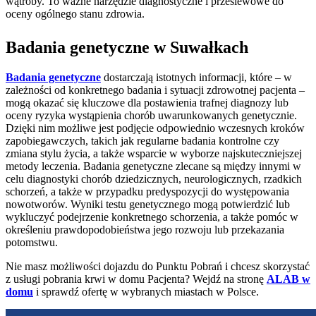
wątroby. To ważne narzędzie diagnostyczne i przesiewowe do
oceny ogólnego stanu zdrowia.
Badania genetyczne w Suwałkach
Badania genetyczne
dostarczają istotnych informacji, które – w
zależności od konkretnego badania i sytuacji zdrowotnej pacjenta –
mogą okazać się kluczowe dla postawienia trafnej diagnozy lub
oceny ryzyka wystąpienia chorób uwarunkowanych genetycznie.
Dzięki nim możliwe jest podjęcie odpowiednio wczesnych kroków
zapobiegawczych, takich jak regularne badania kontrolne czy
zmiana stylu życia, a także wsparcie w wyborze najskuteczniejszej
metody leczenia. Badania genetyczne zlecane są między innymi w
celu diagnostyki chorób dziedzicznych, neurologicznych, rzadkich
schorzeń, a także w przypadku predyspozycji do występowania
nowotworów. Wyniki testu genetycznego mogą potwierdzić lub
wykluczyć podejrzenie konkretnego schorzenia, a także pomóc w
określeniu prawdopodobieństwa jego rozwoju lub przekazania
potomstwu.
Nie masz możliwości dojazdu do Punktu Pobrań i chcesz skorzystać
z usługi pobrania krwi w domu Pacjenta? Wejdź na stronę
ALAB w
domu
i sprawdź ofertę w wybranych miastach w Polsce.