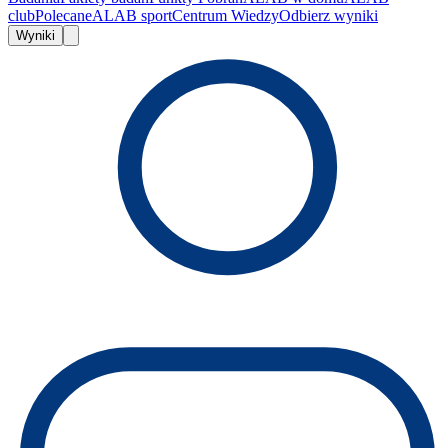
club
Polecane
ALAB sport
Centrum Wiedzy
Odbierz wyniki
Wyniki