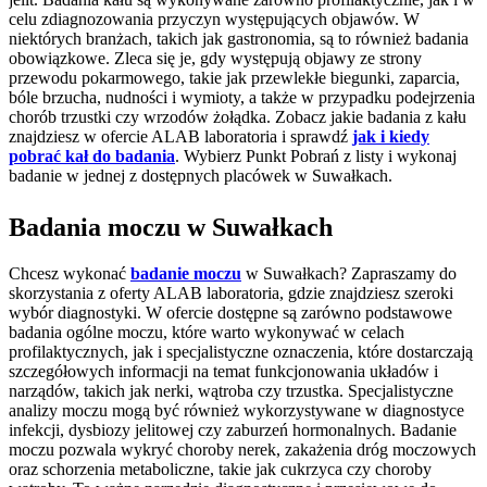
celu zdiagnozowania przyczyn występujących objawów. W
niektórych branżach, takich jak gastronomia, są to również badania
obowiązkowe. Zleca się je, gdy występują objawy ze strony
przewodu pokarmowego, takie jak przewlekłe biegunki, zaparcia,
bóle brzucha, nudności i wymioty, a także w przypadku podejrzenia
chorób trzustki czy wrzodów żołądka. Zobacz jakie badania z kału
znajdziesz w ofercie ALAB laboratoria i sprawdź
jak i kiedy
pobrać kał do badania
. Wybierz Punkt Pobrań z listy i wykonaj
badanie w jednej z dostępnych placówek w Suwałkach.
Badania moczu w Suwałkach
Chcesz wykonać
badanie moczu
w Suwałkach? Zapraszamy do
skorzystania z oferty ALAB laboratoria, gdzie znajdziesz szeroki
wybór diagnostyki. W ofercie dostępne są zarówno podstawowe
badania ogólne moczu, które warto wykonywać w celach
profilaktycznych, jak i specjalistyczne oznaczenia, które dostarczają
szczegółowych informacji na temat funkcjonowania układów i
narządów, takich jak nerki, wątroba czy trzustka. Specjalistyczne
analizy moczu mogą być również wykorzystywane w diagnostyce
infekcji, dysbiozy jelitowej czy zaburzeń hormonalnych. Badanie
moczu pozwala wykryć choroby nerek, zakażenia dróg moczowych
oraz schorzenia metaboliczne, takie jak cukrzyca czy choroby