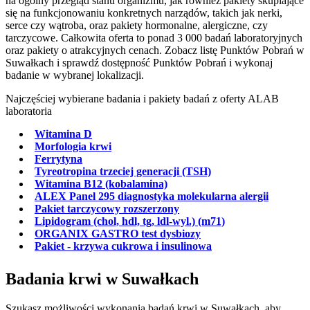
na ogólny przegląd stanu organizmu, jak również pakiety skupiające
się na funkcjonowaniu konkretnych narządów, takich jak nerki,
serce czy wątroba, oraz pakiety hormonalne, alergiczne, czy
tarczycowe. Całkowita oferta to ponad 3 000 badań laboratoryjnych
oraz pakiety o atrakcyjnych cenach. Zobacz listę Punktów Pobrań w
Suwałkach i sprawdź dostępność Punktów Pobrań i wykonaj
badanie w wybranej lokalizacji.
Najczęściej wybierane badania i pakiety badań z oferty ALAB
laboratoria
Witamina D
Morfologia krwi
Ferrytyna
Tyreotropina trzeciej generacji (TSH)
Witamina B12 (kobalamina)
ALEX Panel 295 diagnostyka molekularna alergii
Pakiet tarczycowy rozszerzony
Lipidogram (chol, hdl, tg, ldl-wyl.) (m71)
ORGANIX GASTRO test dysbiozy
Pakiet - krzywa cukrowa i insulinowa
Badania krwi w Suwałkach
Szukasz możliwości wykonania badań krwi w Suwałkach, aby