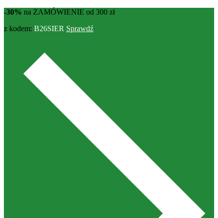
-30%
na ZAMÓWIENIE od 300 zł
z kodem:
B26SIER
Sprawdź