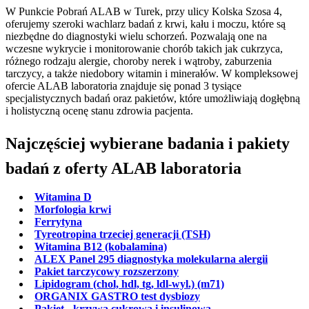
W Punkcie Pobrań ALAB w Turek, przy ulicy Kolska Szosa 4,
oferujemy szeroki wachlarz badań z krwi, kału i moczu, które są
niezbędne do diagnostyki wielu schorzeń. Pozwalają one na
wczesne wykrycie i monitorowanie chorób takich jak cukrzyca,
różnego rodzaju alergie, choroby nerek i wątroby, zaburzenia
tarczycy, a także niedobory witamin i minerałów. W kompleksowej
ofercie ALAB laboratoria znajduje się ponad 3 tysiące
specjalistycznych badań oraz pakietów, które umożliwiają dogłębną
i holistyczną ocenę stanu zdrowia pacjenta.
Najczęściej wybierane badania i pakiety
badań z oferty ALAB laboratoria
Witamina D
Morfologia krwi
Ferrytyna
Tyreotropina trzeciej generacji (TSH)
Witamina B12 (kobalamina)
ALEX Panel 295 diagnostyka molekularna alergii
Pakiet tarczycowy rozszerzony
Lipidogram (chol, hdl, tg, ldl-wyl.) (m71)
ORGANIX GASTRO test dysbiozy
Pakiet - krzywa cukrowa i insulinowa