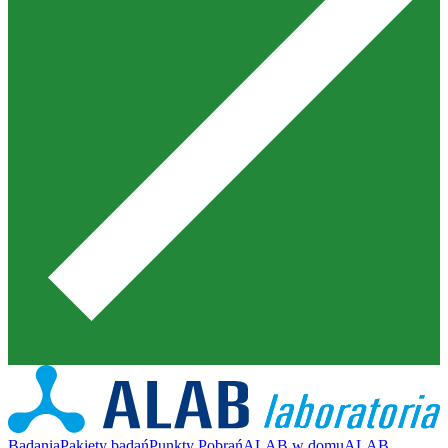
Badania
Pakiety badań
Punkty Pobrań
ALAB w domu
ALAB