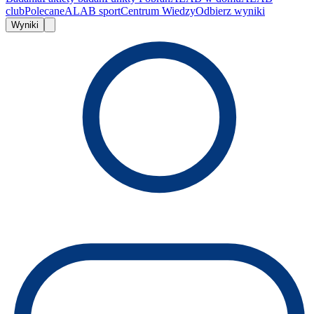
club
Polecane
ALAB sport
Centrum Wiedzy
Odbierz wyniki
Wyniki