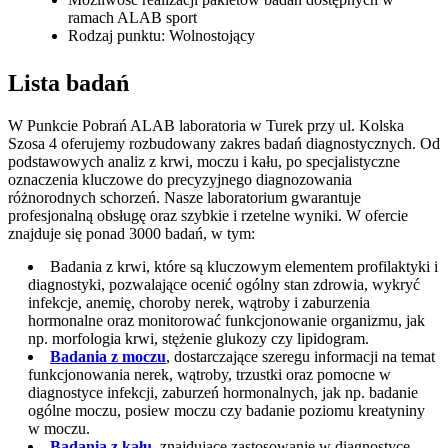
ramach ALAB sport
Rodzaj punktu: Wolnostojący
Lista badań
W Punkcie Pobrań ALAB laboratoria w Turek przy ul. Kolska
Szosa 4 oferujemy rozbudowany zakres badań diagnostycznych. Od
podstawowych analiz z krwi, moczu i kału, po specjalistyczne
oznaczenia kluczowe do precyzyjnego diagnozowania
różnorodnych schorzeń. Nasze laboratorium gwarantuje
profesjonalną obsługę oraz szybkie i rzetelne wyniki. W ofercie
znajduje się ponad 3000 badań, w tym:
Badania z krwi, które są kluczowym elementem profilaktyki i
diagnostyki, pozwalające ocenić ogólny stan zdrowia, wykryć
infekcje, anemię, choroby nerek, wątroby i zaburzenia
hormonalne oraz monitorować funkcjonowanie organizmu, jak
np. morfologia krwi, stężenie glukozy czy lipidogram.
Badania z moczu
, dostarczające szeregu informacji na temat
funkcjonowania nerek, wątroby, trzustki oraz pomocne w
diagnostyce infekcji, zaburzeń hormonalnych, jak np. badanie
ogólne moczu, posiew moczu czy badanie poziomu kreatyniny
w moczu.
Badania z kału
, znajdujące zastosowanie w diagnostyce