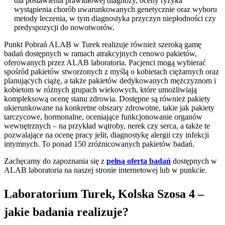
dla postawienia prawidłowej diagnozy, oceny ryzyka
wystąpienia chorób uwarunkowanych genetycznie oraz wyboru
metody leczenia, w tym diagnostyka przyczyn niepłodności czy
predyspozycji do nowotworów.
Punkt Pobrań ALAB w Turek realizuje również szeroką gamę
badań dostępnych w ramach atrakcyjnych cenowo pakietów,
oferowanych przez ALAB laboratoria. Pacjenci mogą wybierać
spośród pakietów stworzonych z myślą o kobietach ciężarnych oraz
planujących ciążę, a także pakietów dedykowanych mężczyznom i
kobietom w różnych grupach wiekowych, które umożliwiają
kompleksową ocenę stanu zdrowia. Dostępne są również pakiety
ukierunkowane na konkretne obszary zdrowotne, takie jak pakiety
tarczycowe, hormonalne, oceniające funkcjonowanie organów
wewnętrznych – na przykład wątroby, nerek czy serca, a także te
pozwalające na ocenę pracy jelit, diagnostykę alergii czy infekcji
intymnych. To ponad 150 zróżnicowanych pakietów badań.
Zachęcamy do zapoznania się z
pełną ofertą badań
dostępnych w
ALAB laboratoria na naszej stronie internetowej lub w punkcie.
Laboratorium Turek, Kolska Szosa 4 –
jakie badania realizuje?