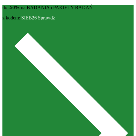
do
-50%
na BADANIA i PAKIETY BADAŃ
z kodem:
SIEB26
Sprawdź