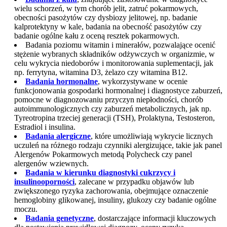
wielu schorzeń, w tym chorób jelit, zatruć pokarmowych,
obecności pasożytów czy dysbiozy jelitowej, np. badanie
kalprotektyny w kale, badania na obecność pasożytów czy
badanie ogólne kału z oceną resztek pokarmowych.
Badania poziomu witamin i minerałów, pozwalające ocenić
stężenie wybranych składników odżywczych w organizmie, w
celu wykrycia niedoborów i monitorowania suplementacji, jak
np. ferrytyna, witamina D3, żelazo czy witamina B12.
Badania hormonalne
, wykorzystywane w ocenie
funkcjonowania gospodarki hormonalnej i diagnostyce zaburzeń,
pomocne w diagnozowaniu przyczyn niepłodności, chorób
autoimmunologicznych czy zaburzeń metabolicznych, jak np.
Tyreotropina trzeciej generacji (TSH), Prolaktyna, Testosteron,
Estradiol i insulina.
Badania alergiczne
, które umożliwiają wykrycie licznych
uczuleń na różnego rodzaju czynniki alergizujące, takie jak panel
Alergenów Pokarmowych metodą Polycheck czy panel
alergenów wziewnych.
Badania w kierunku diagnostyki cukrzycy i
insulinooporności
, zalecane w przypadku objawów lub
zwiększonego ryzyka zachorowania, obejmujące oznaczenie
hemoglobiny glikowanej, insuliny, glukozy czy badanie ogólne
moczu.
Badania genetyczne
, dostarczające informacji kluczowych