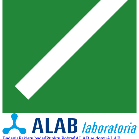
Badania
Pakiety badań
Punkty Pobrań
ALAB w domu
ALAB