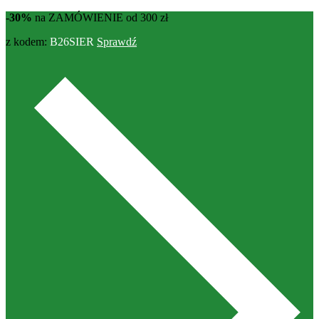
-30%
na ZAMÓWIENIE od 300 zł
z kodem:
B26SIER
Sprawdź