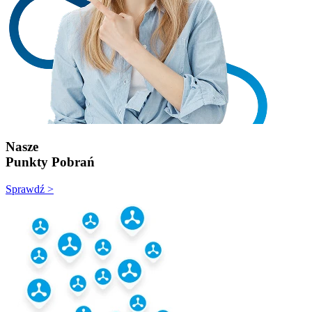
Nasze
Punkty Pobrań
Sprawdź >