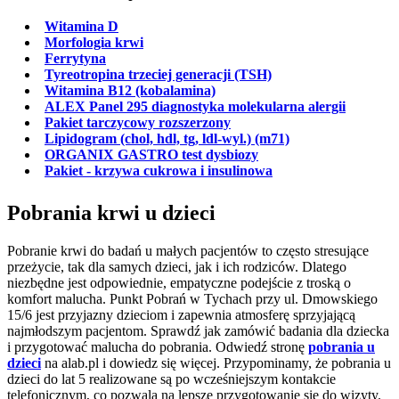
Witamina D
Morfologia krwi
Ferrytyna
Tyreotropina trzeciej generacji (TSH)
Witamina B12 (kobalamina)
ALEX Panel 295 diagnostyka molekularna alergii
Pakiet tarczycowy rozszerzony
Lipidogram (chol, hdl, tg, ldl-wyl.) (m71)
ORGANIX GASTRO test dysbiozy
Pakiet - krzywa cukrowa i insulinowa
Pobrania krwi u dzieci
Pobranie krwi do badań u małych pacjentów to często stresujące
przeżycie, tak dla samych dzieci, jak i ich rodziców. Dlatego
niezbędne jest odpowiednie, empatyczne podejście z troską o
komfort malucha. Punkt Pobrań w Tychach przy ul. Dmowskiego
15/6 jest przyjazny dzieciom i zapewnia atmosferę sprzyjającą
najmłodszym pacjentom. Sprawdź jak zamówić badania dla dziecka
i przygotować malucha do pobrania. Odwiedź stronę
pobrania u
dzieci
na alab.pl i dowiedz się więcej. Przypominamy, że pobrania u
dzieci do lat 5 realizowane są po wcześniejszym kontakcie
telefonicznym, co pozwala na lepsze przygotowanie się do wizyty.