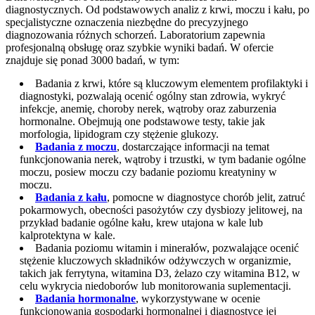
diagnostycznych. Od podstawowych analiz z krwi, moczu i kału, po
specjalistyczne oznaczenia niezbędne do precyzyjnego
diagnozowania różnych schorzeń. Laboratorium zapewnia
profesjonalną obsługę oraz szybkie wyniki badań. W ofercie
znajduje się ponad 3000 badań, w tym:
Badania z krwi, które są kluczowym elementem profilaktyki i
diagnostyki, pozwalają ocenić ogólny stan zdrowia, wykryć
infekcje, anemię, choroby nerek, wątroby oraz zaburzenia
hormonalne. Obejmują one podstawowe testy, takie jak
morfologia, lipidogram czy stężenie glukozy.
Badania z moczu
, dostarczające informacji na temat
funkcjonowania nerek, wątroby i trzustki, w tym badanie ogólne
moczu, posiew moczu czy badanie poziomu kreatyniny w
moczu.
Badania z kału
, pomocne w diagnostyce chorób jelit, zatruć
pokarmowych, obecności pasożytów czy dysbiozy jelitowej, na
przykład badanie ogólne kału, krew utajona w kale lub
kalprotektyna w kale.
Badania poziomu witamin i minerałów, pozwalające ocenić
stężenie kluczowych składników odżywczych w organizmie,
takich jak ferrytyna, witamina D3, żelazo czy witamina B12, w
celu wykrycia niedoborów lub monitorowania suplementacji.
Badania hormonalne
, wykorzystywane w ocenie
funkcjonowania gospodarki hormonalnej i diagnostyce jej