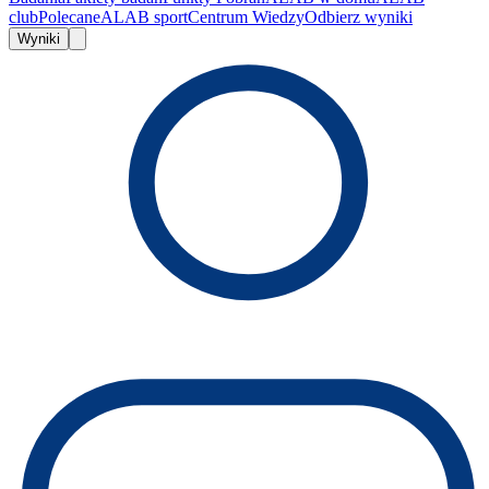
club
Polecane
ALAB sport
Centrum Wiedzy
Odbierz wyniki
Wyniki