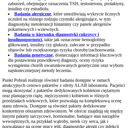
zaburzeń, obejmujące oznaczenia TSH, testosteronu, prolaktyny,
insuliny czy estradiolu.
Badania alergiczne
, które umożliwiają wykrycie licznych
uczuleń na różnego rodzaju czynniki alergizujące, w tym
diagnostykę nietolerancji histaminy czy panele alergenów
pokarmowych i wziewnych.
Badania w kierunku diagnostyki cukrzycy i
insulinooporności
, takie jak oznaczenie hemoglobiny
glikowanej, insuliny czy glukozy, zalecane w przypadku
objawów lub zwiększonego ryzyka choroby/zachorowania.
Badania genetyczne
, dostarczające informacji kluczowych
dla postawienia prawidłowej diagnozy, oceny ryzyka
wystąpienia chorób uwarunkowanych genetycznie oraz wyboru
najskuteczniejszej metody leczenia.
Punkt Pobrań realizuje również badania dostępne w ramach
atrakcyjnych cenowo pakietów z oferty ALAB laboratoria. Pacjenci
mogą skorzystać z pakietów dedykowanych kobietom ciężarnym
oraz planującym ciążę, mężczyznom i kobietom w różnych
przedziałach wiekowych, które pozwalają na kompleksową ocenę
stanu zdrowia. Dostępne są również pakiety dedykowane
konkretnym obszarom zdrowotnym. W ofercie znajdują się między
innymi pakiety tarczycowe, hormonalne, badające stan narządów
wewnętrznych, na przykład wątroby, nerek czy serca, jak i
pozwalające na ocenę pracy jelit, diagnostykę alergii czy infekcji