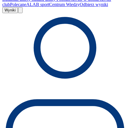
club
Polecane
ALAB sport
Centrum Wiedzy
Odbierz wyniki
Wyniki