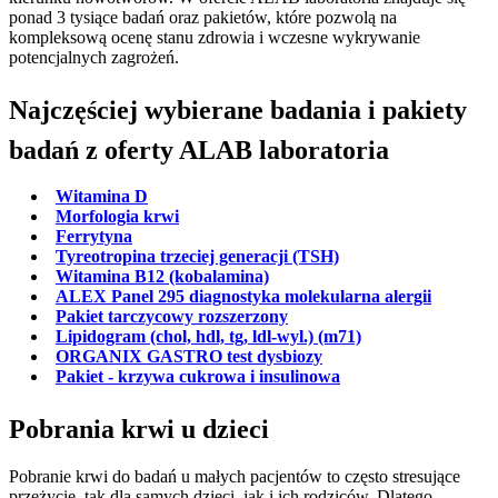
ponad 3 tysiące badań oraz pakietów, które pozwolą na
kompleksową ocenę stanu zdrowia i wczesne wykrywanie
potencjalnych zagrożeń.
Najczęściej wybierane badania i pakiety
badań z oferty ALAB laboratoria
Witamina D
Morfologia krwi
Ferrytyna
Tyreotropina trzeciej generacji (TSH)
Witamina B12 (kobalamina)
ALEX Panel 295 diagnostyka molekularna alergii
Pakiet tarczycowy rozszerzony
Lipidogram (chol, hdl, tg, ldl-wyl.) (m71)
ORGANIX GASTRO test dysbiozy
Pakiet - krzywa cukrowa i insulinowa
Pobrania krwi u dzieci
Pobranie krwi do badań u małych pacjentów to często stresujące
przeżycie, tak dla samych dzieci, jak i ich rodziców. Dlatego