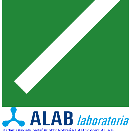
Badania
Pakiety badań
Punkty Pobrań
ALAB w domu
ALAB