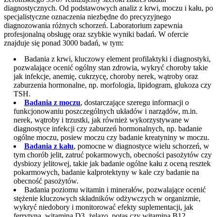
diagnostycznych. Od podstawowych analiz z krwi, moczu i kału, po
specjalistyczne oznaczenia niezbędne do precyzyjnego
diagnozowania różnych schorzeń. Laboratorium zapewnia
profesjonalną obsługę oraz szybkie wyniki badań. W ofercie
znajduje się ponad 3000 badań, w tym:
Badania z krwi, kluczowy element profilaktyki i diagnostyki,
pozwalające ocenić ogólny stan zdrowia, wykryć choroby takie
jak infekcje, anemię, cukrzycę, choroby nerek, wątroby oraz
zaburzenia hormonalne, np. morfologia, lipidogram, glukoza czy
TSH.
Badania z moczu
, dostarczające szeregu informacji o
funkcjonowaniu poszczególnych układów i narządów, m.in.
nerek, wątroby i trzustki, jak również wykorzystywane w
diagnostyce infekcji czy zaburzeń hormonalnych, np. badanie
ogólne moczu, posiew moczu czy badanie kreatyniny w moczu.
Badania z kału
, pomocne w diagnostyce wielu schorzeń, w
tym chorób jelit, zatruć pokarmowych, obecności pasożytów czy
dysbiozy jelitowej, takie jak badanie ogólne kału z oceną resztek
pokarmowych, badanie kalprotektyny w kale czy badanie na
obecność pasożytów.
Badania poziomu witamin i minerałów, pozwalające ocenić
stężenie kluczowych składników odżywczych w organizmie,
wykryć niedobory i monitorować efekty suplementacji, jak
ferrytyna, witamina D3, żelazo, potas czy witamina B12.