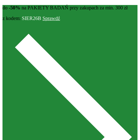
do
-50%
na PAKIETY BADAŃ przy zakupach za min. 300 zł
z kodem:
SIER26B
Sprawdź