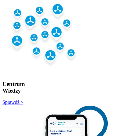
Centrum
Wiedzy
Sprawdź >