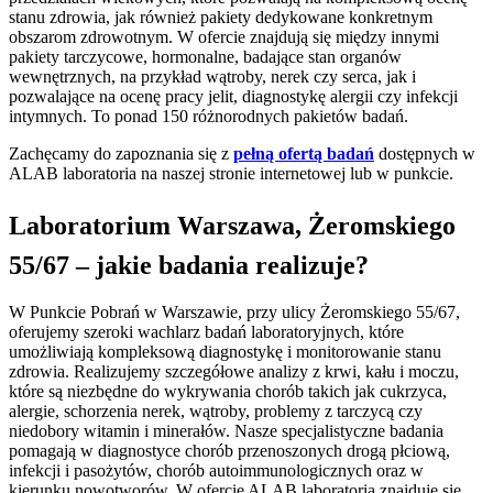
stanu zdrowia, jak również pakiety dedykowane konkretnym
obszarom zdrowotnym. W ofercie znajdują się między innymi
pakiety tarczycowe, hormonalne, badające stan organów
wewnętrznych, na przykład wątroby, nerek czy serca, jak i
pozwalające na ocenę pracy jelit, diagnostykę alergii czy infekcji
intymnych. To ponad 150 różnorodnych pakietów badań.
Zachęcamy do zapoznania się z
pełną ofertą badań
dostępnych w
ALAB laboratoria na naszej stronie internetowej lub w punkcie.
Laboratorium Warszawa, Żeromskiego
55/67 – jakie badania realizuje?
W Punkcie Pobrań w Warszawie, przy ulicy Żeromskiego 55/67,
oferujemy szeroki wachlarz badań laboratoryjnych, które
umożliwiają kompleksową diagnostykę i monitorowanie stanu
zdrowia. Realizujemy szczegółowe analizy z krwi, kału i moczu,
które są niezbędne do wykrywania chorób takich jak cukrzyca,
alergie, schorzenia nerek, wątroby, problemy z tarczycą czy
niedobory witamin i minerałów. Nasze specjalistyczne badania
pomagają w diagnostyce chorób przenoszonych drogą płciową,
infekcji i pasożytów, chorób autoimmunologicznych oraz w
kierunku nowotworów. W ofercie ALAB laboratoria znajduje się