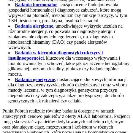
Badania hormonalne
, służące ocenie funkcjonowania
gospodarki hormonalnej i diagnostyce zaburzeń, które mogą
wpływać na płodność, metabolizm czy funkcje tarczycy, w tym
TSH, testosteron, prolaktyna, insulina i estradiol.
Badania alergiczne
, umożliwiające wykrycie uczuleń na
różnorodne alergeny, co pozwala na diagnostykę alergii i
zaplanowanie odpowiedniego leczenia, np. diagnostyka
nietolerancji histaminy (DAO) czy panele alergenów
wziewnych.
Badania w kierunku diagnostyki cukrzycy i
insulinooporności
, kluczowe dla wczesnego wykrywania i
monitorowania tych schorzeń, takie jak oznaczenie hemoglobiny
glikowanej, poziomu insuliny, glukozy czy badanie ogólne
moczu.
Badania genetyczne
, dostarczające kluczowych informacji
dla diagnozy, oceny ryzyka chorób dziedzicznych oraz wyboru
metody leczenia, w tym diagnostyka genetyczna przyczyn
niepłodności czy zakrzepicy, a także predyspozycji do chorób
genetycznych jak rak piersi czy celiakia.
Punkt Pobrań realizuje również badania dostępne w ramach
atrakcyjnych cenowo pakietów z oferty ALAB laboratoria. Pacjenci
mogą skorzystać z pakietów dedykowanych kobietom ciężarnym
oraz planującym ciążę, mężczyznom i kobietom w różnych
przedziałach wiekowych, które pozwalają na kompleksową ocenę