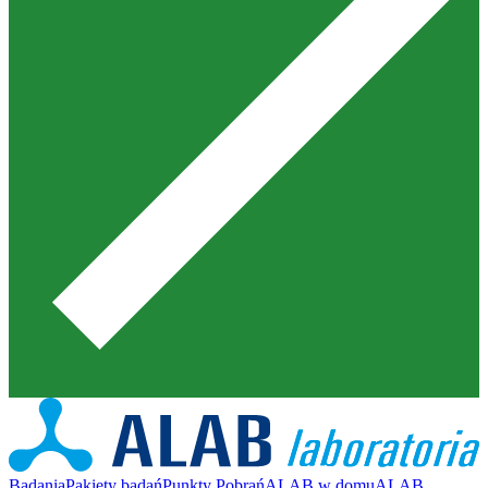
Badania
Pakiety badań
Punkty Pobrań
ALAB w domu
ALAB