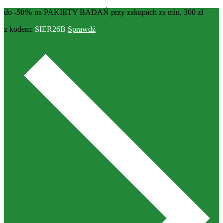
do
-50%
na PAKIETY BADAŃ przy zakupach za min. 300 zł
z kodem:
SIER26B
Sprawdź