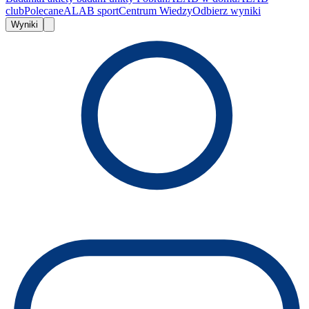
club
Polecane
ALAB sport
Centrum Wiedzy
Odbierz wyniki
Wyniki