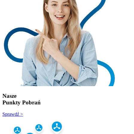
Nasze
Punkty Pobrań
Sprawdź >