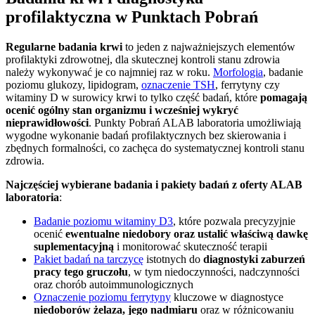
profilaktyczna w Punktach Pobrań
Regularne badania krwi
to jeden z najważniejszych elementów
profilaktyki zdrowotnej, dla skutecznej kontroli stanu zdrowia
należy wykonywać je co najmniej raz w roku.
Morfologia
, badanie
poziomu glukozy, lipidogram,
oznaczenie TSH
, ferrytyny czy
witaminy D w surowicy krwi to tylko część badań, które
pomagają
ocenić ogólny stan organizmu i wcześniej wykryć
nieprawidłowości
. Punkty Pobrań ALAB laboratoria umożliwiają
wygodne wykonanie badań profilaktycznych bez skierowania i
zbędnych formalności, co zachęca do systematycznej kontroli stanu
zdrowia.
Najczęściej wybierane badania i pakiety badań z oferty ALAB
laboratoria
:
Badanie poziomu witaminy D3
, które pozwala precyzyjnie
ocenić
ewentualne niedobory oraz ustalić właściwą dawkę
suplementacyjną
i monitorować skuteczność terapii
Pakiet badań na tarczycę
istotnych do
diagnostyki zaburzeń
pracy tego gruczołu
, w tym niedoczynności, nadczynności
oraz chorób autoimmunologicznych
Oznaczenie poziomu ferrytyny
kluczowe w diagnostyce
niedoborów żelaza, jego nadmiaru
oraz w różnicowaniu