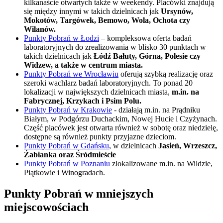
kilkanaście otwartych także w weekendy. Placówki znajdują
się między innymi w takich dzielnicach jak
Ursynów,
Mokotów, Targówek, Bemowo, Wola, Ochota czy
Wilanów.
Punkty Pobrań w Łodzi
– kompleksowa oferta badań
laboratoryjnych do zrealizowania w blisko 30 punktach w
takich dzielnicach jak
Łódź Bałuty, Górna, Polesie czy
Widzew, a także w centrum miasta.
Punkty Pobrań we Wrocławiu
oferują szybką realizację oraz
szeroki wachlarz badań laboratoryjnych. To ponad 20
lokalizacji w największych dzielnicach miasta,
m.in. na
Fabrycznej, Krzykach i Psim Polu.
Punkty Pobrań w Krakowie
- działają m.in. na Prądniku
Białym, w Podgórzu Duchackim, Nowej Hucie i Czyżynach.
Część placówek jest otwarta również w sobotę oraz niedzielę,
dostępne są również punkty przyjazne dzieciom.
Punkty Pobrań w Gdańsku
, w dzielnicach
Jasień, Wrzeszcz,
Żabianka oraz Śródmieście
Punkty Pobrań w Poznaniu
zlokalizowane m.in. na Wildzie,
Piątkowie i Winogradach.
Punkty Pobrań w mniejszych
miejscowościach