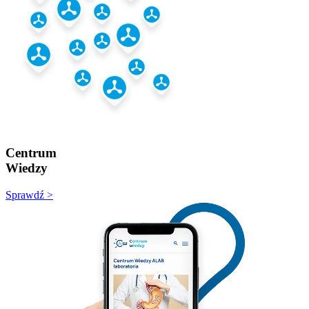
Centrum
Wiedzy
Sprawdź >