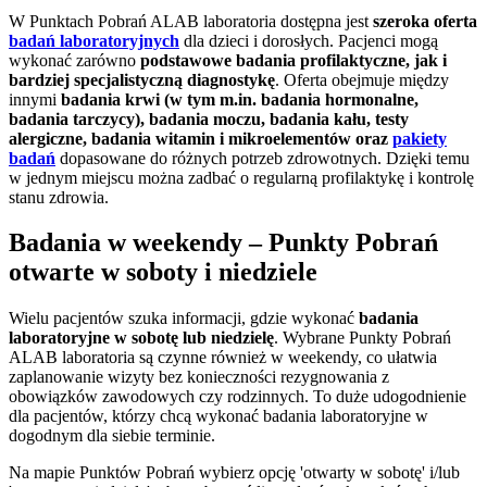
W Punktach Pobrań ALAB laboratoria dostępna jest
szeroka oferta
badań laboratoryjnych
dla dzieci i dorosłych. Pacjenci mogą
wykonać zarówno
podstawowe badania profilaktyczne, jak i
bardziej specjalistyczną diagnostykę
. Oferta obejmuje między
innymi
badania krwi (w tym m.in. badania hormonalne,
badania tarczycy), badania moczu, badania kału, testy
alergiczne, badania witamin i mikroelementów oraz
pakiety
badań
dopasowane do różnych potrzeb zdrowotnych. Dzięki temu
w jednym miejscu można zadbać o regularną profilaktykę i kontrolę
stanu zdrowia.
Badania w weekendy – Punkty Pobrań
otwarte w soboty i niedziele
Wielu pacjentów szuka informacji, gdzie wykonać
badania
laboratoryjne w sobotę lub niedzielę
. Wybrane Punkty Pobrań
ALAB laboratoria są czynne również w weekendy, co ułatwia
zaplanowanie wizyty bez konieczności rezygnowania z
obowiązków zawodowych czy rodzinnych. To duże udogodnienie
dla pacjentów, którzy chcą wykonać badania laboratoryjne w
dogodnym dla siebie terminie.
Na mapie Punktów Pobrań wybierz opcję 'otwarty w sobotę' i/lub