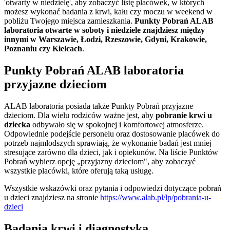
'otwarty w niedzielę', aby zobaczyć listę placówek, w których
możesz wykonać badania z krwi, kału czy moczu w weekend w
pobliżu Twojego miejsca zamieszkania.
Punkty Pobrań ALAB
laboratoria otwarte w soboty i niedziele znajdziesz między
innymi w Warszawie, Łodzi, Rzeszowie, Gdyni, Krakowie,
Poznaniu czy Kielcach
.
Punkty Pobrań ALAB laboratoria
przyjazne dzieciom
ALAB laboratoria posiada także Punkty Pobrań przyjazne
dzieciom. Dla wielu rodziców ważne jest, aby
pobranie krwi u
dziecka
odbywało się w spokojnej i komfortowej atmosferze.
Odpowiednie podejście personelu oraz dostosowanie placówek do
potrzeb najmłodszych sprawiają, że wykonanie badań jest mniej
stresujące zarówno dla dzieci, jak i opiekunów. Na liście Punktów
Pobrań wybierz opcję „przyjazny dzieciom", aby zobaczyć
wszystkie placówki, które oferują taką usługę.
Wszystkie wskazówki oraz pytania i odpowiedzi dotyczące pobrań
u dzieci znajdziesz na stronie
https://www.alab.pl/lp/pobrania-u-
dzieci
Badania krwi i diagnostyka