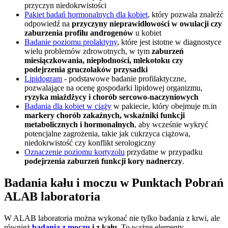
przyczyn niedokrwistości
Pakiet badań hormonalnych dla kobiet
, który pozwala znaleźć
odpowiedź na
przyczyny nieprawidłowości w owulacji czy
zaburzenia profilu androgenów
u kobiet
Badanie poziomu prolaktyny
, które jest istotne w diagnostyce
wielu problemów zdrowotnych, w tym
zaburzeń
miesiączkowania, niepłodności, mlekotoku czy
podejrzenia gruczolaków przysadki
Lipidogram
- podstawowe badanie profilaktyczne,
pozwalające na ocenę gospodarki lipidowej organizmu,
ryzyka miażdżycy i chorób sercowo-naczyniowych
Badania dla kobiet w ciąży
w pakiecie, który obejmuje m.in
markery chorób zakaźnych, wskaźniki funkcji
metabolicznych i hormonalnych
, aby wcześnie wykryć
potencjalne zagrożenia, takie jak cukrzyca ciążowa,
niedokrwistość czy konflikt serologiczny
Oznaczenie poziomu kortyzolu
przydatne w przypadku
podejrzenia zaburzeń funkcji kory nadnerczy
.
Badania kału i moczu w Punktach Pobrań
ALAB laboratoria
W ALAB laboratoria można wykonać nie tylko badania z krwi, ale
również
badania z moczu
i z kału
. To ważne elementy