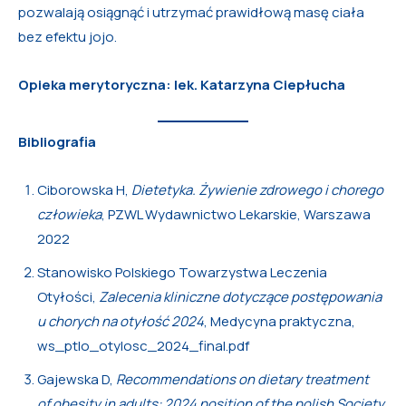
pozwalają osiągnąć i utrzymać prawidłową masę ciała
bez efektu jojo.
Opieka merytoryczna: lek. Katarzyna Ciepłucha
Bibliografia
Ciborowska H,
Dietetyka. Żywienie zdrowego i chorego
człowieka
, PZWL Wydawnictwo Lekarskie, Warszawa
2022
Stanowisko Polskiego Towarzystwa Leczenia
Otyłości,
Zalecenia kliniczne dotyczące postępowania
u chorych na otyłość 2024
, Medycyna praktyczna,
ws_ptlo_otylosc_2024_final.pdf
Gajewska D,
Recommendations on dietary treatment
of obesity in adults: 2024 position of the polish Society