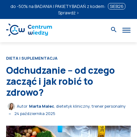
do
-50%
na BADANIA I PAKIETY BADAŃ z kodem:
SIEB26
Sprawdź ›
DIETA I SUPLEMENTACJA
Odchudzanie – od czego
zacząć i jak robić to
zdrowo?
Autor
Marta Malec
, dietetyk kliniczny, trener personalny
24 października 2025