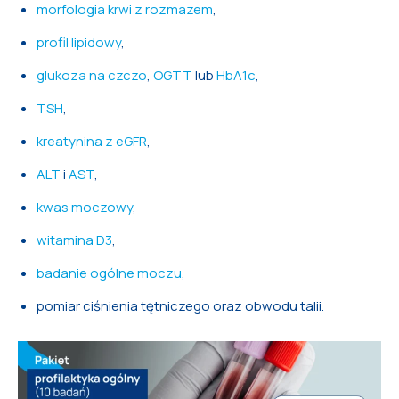
morfologia krwi z rozmazem
,
profil lipidowy
,
glukoza na czczo
,
OGTT
lub
HbA1c
,
TSH
,
kreatynina z eGFR
,
ALT
i
AST
,
kwas moczowy
,
witamina D3
,
badanie ogólne moczu
,
pomiar ciśnienia tętniczego oraz obwodu talii.