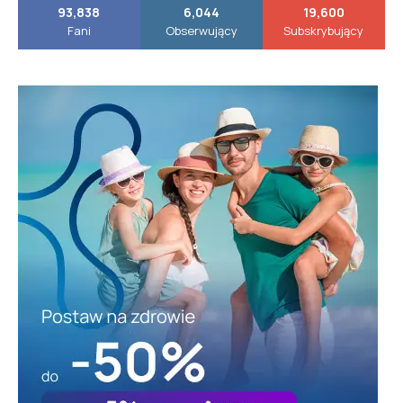
93,838
6,044
19,600
Fani
Obserwujący
Subskrybujący