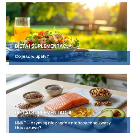
DIETA I SUPLEMENTACJA
Co jeść w upały?
DIETA I SUPLEMENTACJA
NNKT – czym są niezbędne nienasycone kwasy
tłuszczowe?