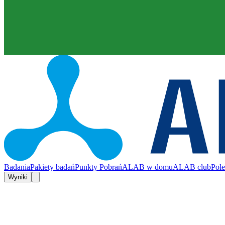
Badania
Pakiety badań
Punkty Pobrań
ALAB w domu
ALAB club
Pol
Wyniki