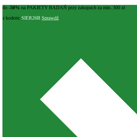
do
-50%
na PAKIETY BADAŃ przy zakupach za min. 300 zł
z kodem:
SIER26B
Sprawdź