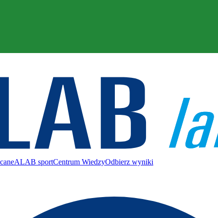
ecane
ALAB sport
Centrum Wiedzy
Odbierz wyniki