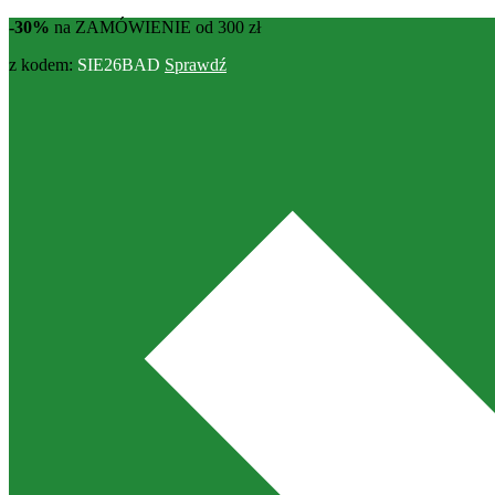
-30%
na ZAMÓWIENIE od 300 zł
z kodem:
SIE26BAD
Sprawdź