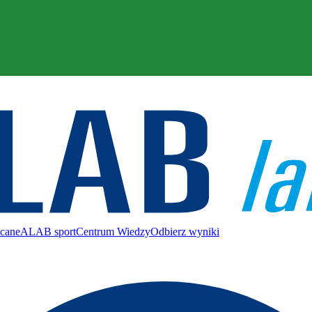
ecane
ALAB sport
Centrum Wiedzy
Odbierz wyniki