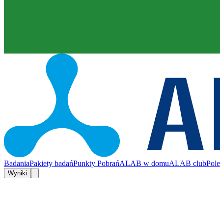
Badania
Pakiety badań
Punkty Pobrań
ALAB w domu
ALAB club
Pol
Wyniki