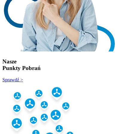
Nasze
Punkty Pobrań
Sprawdź >