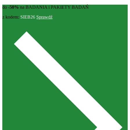
do
-50%
na BADANIA i PAKIETY BADAŃ
z kodem:
SIEB26
Sprawdź