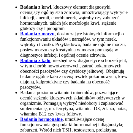
Badania z krwi
, kluczowy element diagnostyki,
oceniający ogólny stan zdrowia, umożliwiający wykrycie
infekcji, anemii, chorób nerek, wątroby czy zaburzeń
hormonalnych, takich jak morfologia krwi, stężenie
glukozy czy lipidogram.
Badania z moczu
, dostarczające istotnych informacji o
funkcjonowaniu układów i narządów, w tym nerek,
wątroby i trzustki. Przykładowo, badanie ogólne moczu,
posiew moczu czy kreatynina w moczu pomagają w
diagnostyce infekcji i ogólnej ocenie zdrowia.
Badania z kału
, niezbędne w diagnostyce schorzeń jelit,
w tym chorób nowotworowych, zatruć pokarmowych,
obecności pasożytów czy dysbiozy jelitowej. Obejmują
badanie ogólne kału z oceną resztek pokarmowych, krew
utajoną, kalprotektynę czy badania na obecność
pasożytów.
Badania poziomu witamin i minerałów, pozwalające
ocenić stężenie kluczowych składników odżywczych w
organizmie. Pomagają wykryć niedobory i zaplanować
suplementację, np. ferrytyna, witamina D3, żelazo, potas,
witamina B12 czy kwas foliowy.
Badania hormonalne
, umożliwiające ocenę
funkcjonowania gospodarki hormonalnej i diagnostykę
zaburzeń. Wśród nich TSH, testosteron, prolaktyna,