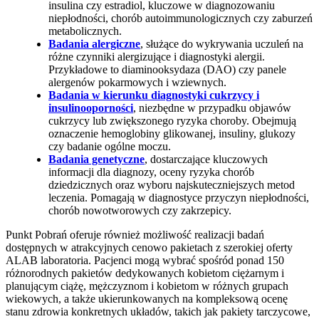
insulina czy estradiol, kluczowe w diagnozowaniu
niepłodności, chorób autoimmunologicznych czy zaburzeń
metabolicznych.
Badania alergiczne
, służące do wykrywania uczuleń na
różne czynniki alergizujące i diagnostyki alergii.
Przykładowe to diaminooksydaza (DAO) czy panele
alergenów pokarmowych i wziewnych.
Badania w kierunku diagnostyki cukrzycy i
insulinooporności
, niezbędne w przypadku objawów
cukrzycy lub zwiększonego ryzyka choroby. Obejmują
oznaczenie hemoglobiny glikowanej, insuliny, glukozy
czy badanie ogólne moczu.
Badania genetyczne
, dostarczające kluczowych
informacji dla diagnozy, oceny ryzyka chorób
dziedzicznych oraz wyboru najskuteczniejszych metod
leczenia. Pomagają w diagnostyce przyczyn niepłodności,
chorób nowotworowych czy zakrzepicy.
Punkt Pobrań oferuje również możliwość realizacji badań
dostępnych w atrakcyjnych cenowo pakietach z szerokiej oferty
ALAB laboratoria. Pacjenci mogą wybrać spośród ponad 150
różnorodnych pakietów dedykowanych kobietom ciężarnym i
planującym ciążę, mężczyznom i kobietom w różnych grupach
wiekowych, a także ukierunkowanych na kompleksową ocenę
stanu zdrowia konkretnych układów, takich jak pakiety tarczycowe,