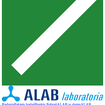
Badania
Pakiety badań
Punkty Pobrań
ALAB w domu
ALAB