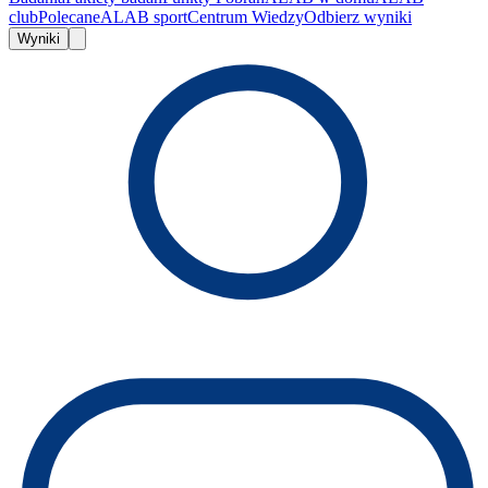
club
Polecane
ALAB sport
Centrum Wiedzy
Odbierz wyniki
Wyniki