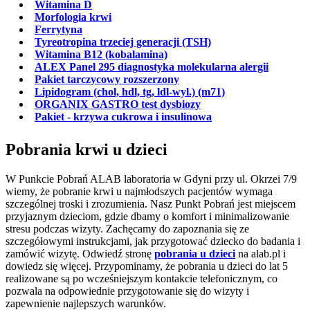
Witamina D
Morfologia krwi
Ferrytyna
Tyreotropina trzeciej generacji (TSH)
Witamina B12 (kobalamina)
ALEX Panel 295 diagnostyka molekularna alergii
Pakiet tarczycowy rozszerzony
Lipidogram (chol, hdl, tg, ldl-wyl.) (m71)
ORGANIX GASTRO test dysbiozy
Pakiet - krzywa cukrowa i insulinowa
Pobrania krwi u dzieci
W Punkcie Pobrań ALAB laboratoria w Gdyni przy ul. Okrzei 7/9
wiemy, że pobranie krwi u najmłodszych pacjentów wymaga
szczególnej troski i zrozumienia. Nasz Punkt Pobrań jest miejscem
przyjaznym dzieciom, gdzie dbamy o komfort i minimalizowanie
stresu podczas wizyty. Zachęcamy do zapoznania się ze
szczegółowymi instrukcjami, jak przygotować dziecko do badania i
zamówić wizytę. Odwiedź stronę
pobrania u dzieci
na alab.pl i
dowiedz się więcej. Przypominamy, że pobrania u dzieci do lat 5
realizowane są po wcześniejszym kontakcie telefonicznym, co
pozwala na odpowiednie przygotowanie się do wizyty i
zapewnienie najlepszych warunków.