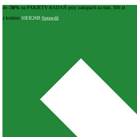
do
-50%
na PAKIETY BADAŃ przy zakupach za min. 300 zł
z kodem:
SIER26B
Sprawdź