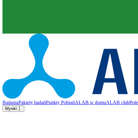
Badania
Pakiety badań
Punkty Pobrań
ALAB w domu
ALAB club
Pol
Wyniki