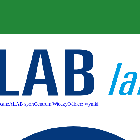
ecane
ALAB sport
Centrum Wiedzy
Odbierz wyniki