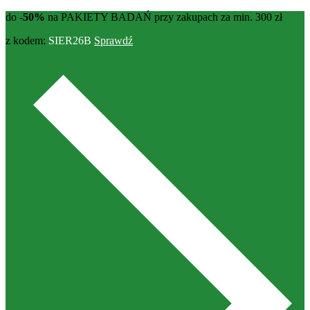
do
-50%
na PAKIETY BADAŃ przy zakupach za min. 300 zł
z kodem:
SIER26B
Sprawdź