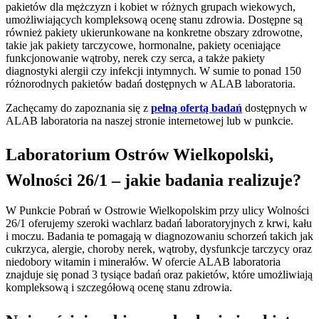
pakietów dla mężczyzn i kobiet w różnych grupach wiekowych,
umożliwiających kompleksową ocenę stanu zdrowia. Dostępne są
również pakiety ukierunkowane na konkretne obszary zdrowotne,
takie jak pakiety tarczycowe, hormonalne, pakiety oceniające
funkcjonowanie wątroby, nerek czy serca, a także pakiety
diagnostyki alergii czy infekcji intymnych. W sumie to ponad 150
różnorodnych pakietów badań dostępnych w ALAB laboratoria.
Zachęcamy do zapoznania się z
pełną ofertą badań
dostępnych w
ALAB laboratoria na naszej stronie internetowej lub w punkcie.
Laboratorium Ostrów Wielkopolski,
Wolności 26/1 – jakie badania realizuje?
W Punkcie Pobrań w Ostrowie Wielkopolskim przy ulicy Wolności
26/1 oferujemy szeroki wachlarz badań laboratoryjnych z krwi, kału
i moczu. Badania te pomagają w diagnozowaniu schorzeń takich jak
cukrzyca, alergie, choroby nerek, wątroby, dysfunkcje tarczycy oraz
niedobory witamin i minerałów. W ofercie ALAB laboratoria
znajduje się ponad 3 tysiące badań oraz pakietów, które umożliwiają
kompleksową i szczegółową ocenę stanu zdrowia.