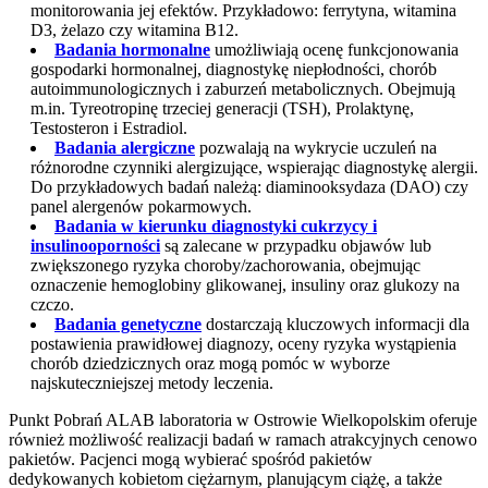
monitorowania jej efektów. Przykładowo: ferrytyna, witamina
D3, żelazo czy witamina B12.
Badania hormonalne
umożliwiają ocenę funkcjonowania
gospodarki hormonalnej, diagnostykę niepłodności, chorób
autoimmunologicznych i zaburzeń metabolicznych. Obejmują
m.in. Tyreotropinę trzeciej generacji (TSH), Prolaktynę,
Testosteron i Estradiol.
Badania alergiczne
pozwalają na wykrycie uczuleń na
różnorodne czynniki alergizujące, wspierając diagnostykę alergii.
Do przykładowych badań należą: diaminooksydaza (DAO) czy
panel alergenów pokarmowych.
Badania w kierunku diagnostyki cukrzycy i
insulinooporności
są zalecane w przypadku objawów lub
zwiększonego ryzyka choroby/zachorowania, obejmując
oznaczenie hemoglobiny glikowanej, insuliny oraz glukozy na
czczo.
Badania genetyczne
dostarczają kluczowych informacji dla
postawienia prawidłowej diagnozy, oceny ryzyka wystąpienia
chorób dziedzicznych oraz mogą pomóc w wyborze
najskuteczniejszej metody leczenia.
Punkt Pobrań ALAB laboratoria w Ostrowie Wielkopolskim oferuje
również możliwość realizacji badań w ramach atrakcyjnych cenowo
pakietów. Pacjenci mogą wybierać spośród pakietów
dedykowanych kobietom ciężarnym, planującym ciążę, a także