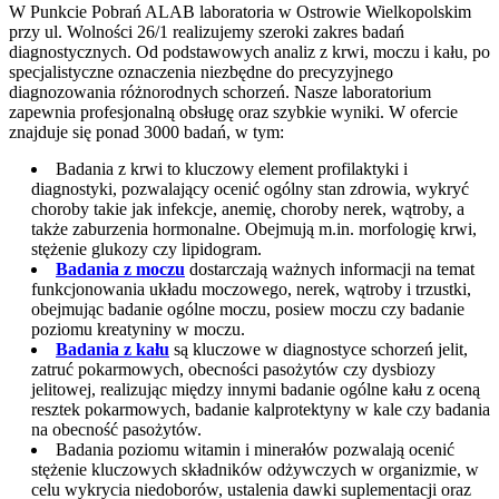
W Punkcie Pobrań ALAB laboratoria w Ostrowie Wielkopolskim
przy ul. Wolności 26/1 realizujemy szeroki zakres badań
diagnostycznych. Od podstawowych analiz z krwi, moczu i kału, po
specjalistyczne oznaczenia niezbędne do precyzyjnego
diagnozowania różnorodnych schorzeń. Nasze laboratorium
zapewnia profesjonalną obsługę oraz szybkie wyniki. W ofercie
znajduje się ponad 3000 badań, w tym:
Badania z krwi to kluczowy element profilaktyki i
diagnostyki, pozwalający ocenić ogólny stan zdrowia, wykryć
choroby takie jak infekcje, anemię, choroby nerek, wątroby, a
także zaburzenia hormonalne. Obejmują m.in. morfologię krwi,
stężenie glukozy czy lipidogram.
Badania z moczu
dostarczają ważnych informacji na temat
funkcjonowania układu moczowego, nerek, wątroby i trzustki,
obejmując badanie ogólne moczu, posiew moczu czy badanie
poziomu kreatyniny w moczu.
Badania z kału
są kluczowe w diagnostyce schorzeń jelit,
zatruć pokarmowych, obecności pasożytów czy dysbiozy
jelitowej, realizując między innymi badanie ogólne kału z oceną
resztek pokarmowych, badanie kalprotektyny w kale czy badania
na obecność pasożytów.
Badania poziomu witamin i minerałów pozwalają ocenić
stężenie kluczowych składników odżywczych w organizmie, w
celu wykrycia niedoborów, ustalenia dawki suplementacji oraz