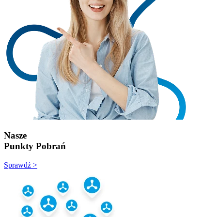
Nasze
Punkty Pobrań
Sprawdź >