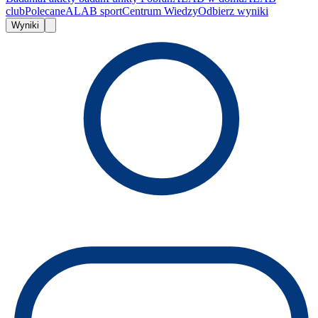
club
Polecane
ALAB sport
Centrum Wiedzy
Odbierz wyniki
Wyniki