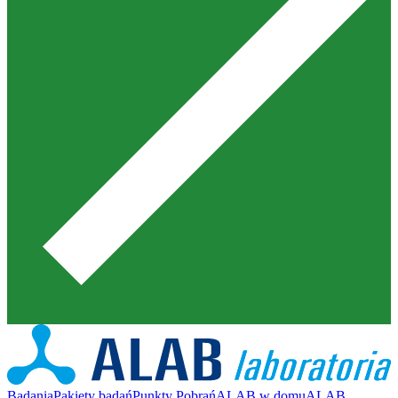
Badania
Pakiety badań
Punkty Pobrań
ALAB w domu
ALAB