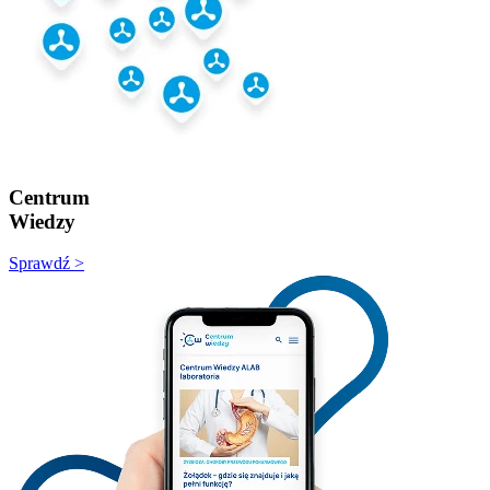
Centrum
Wiedzy
Sprawdź >