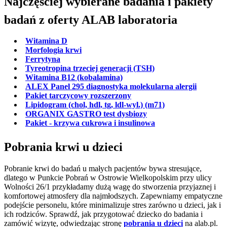
Najczęściej wybierane badania i pakiety
badań z oferty ALAB laboratoria
Witamina D
Morfologia krwi
Ferrytyna
Tyreotropina trzeciej generacji (TSH)
Witamina B12 (kobalamina)
ALEX Panel 295 diagnostyka molekularna alergii
Pakiet tarczycowy rozszerzony
Lipidogram (chol, hdl, tg, ldl-wyl.) (m71)
ORGANIX GASTRO test dysbiozy
Pakiet - krzywa cukrowa i insulinowa
Pobrania krwi u dzieci
Pobranie krwi do badań u małych pacjentów bywa stresujące,
dlatego w Punkcie Pobrań w Ostrowie Wielkopolskim przy ulicy
Wolności 26/1 przykładamy dużą wagę do stworzenia przyjaznej i
komfortowej atmosfery dla najmłodszych. Zapewniamy empatyczne
podejście personelu, które minimalizuje stres zarówno u dzieci, jak i
ich rodziców. Sprawdź, jak przygotować dziecko do badania i
zamówić wizytę, odwiedzając stronę
pobrania u dzieci
na alab.pl.