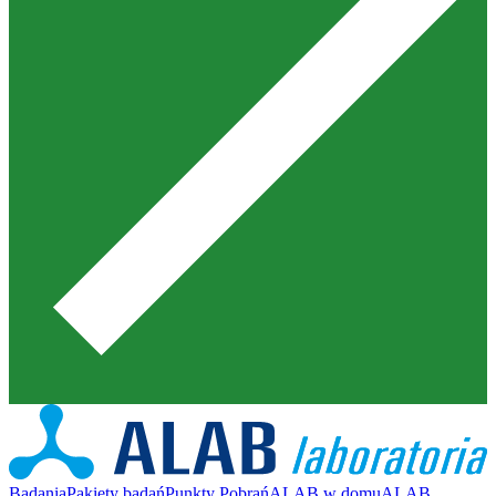
Badania
Pakiety badań
Punkty Pobrań
ALAB w domu
ALAB