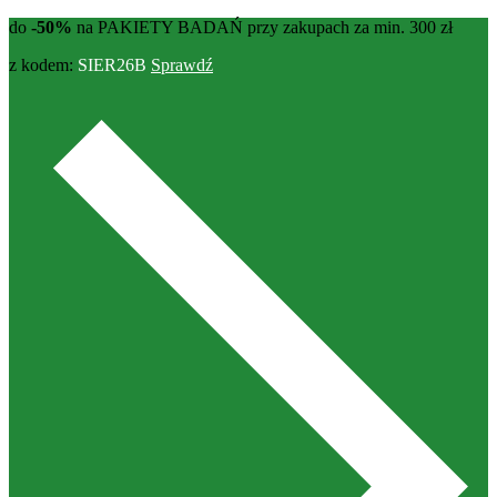
do
-50%
na PAKIETY BADAŃ przy zakupach za min. 300 zł
z kodem:
SIER26B
Sprawdź