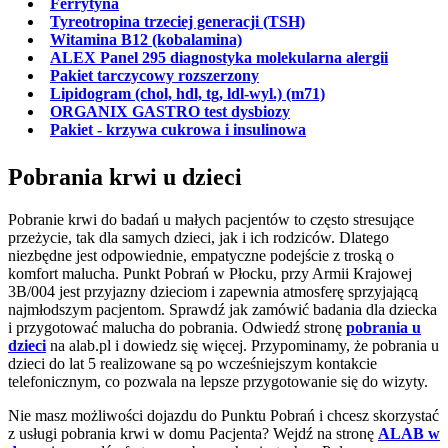
Ferrytyna
Tyreotropina trzeciej generacji (TSH)
Witamina B12 (kobalamina)
ALEX Panel 295 diagnostyka molekularna alergii
Pakiet tarczycowy rozszerzony
Lipidogram (chol, hdl, tg, ldl-wyl.) (m71)
ORGANIX GASTRO test dysbiozy
Pakiet - krzywa cukrowa i insulinowa
Pobrania krwi u dzieci
Pobranie krwi do badań u małych pacjentów to często stresujące
przeżycie, tak dla samych dzieci, jak i ich rodziców. Dlatego
niezbędne jest odpowiednie, empatyczne podejście z troską o
komfort malucha. Punkt Pobrań w Płocku, przy Armii Krajowej
3B/004 jest przyjazny dzieciom i zapewnia atmosferę sprzyjającą
najmłodszym pacjentom. Sprawdź jak zamówić badania dla dziecka
i przygotować malucha do pobrania. Odwiedź stronę
pobrania u
dzieci
na alab.pl i dowiedz się więcej. Przypominamy, że pobrania u
dzieci do lat 5 realizowane są po wcześniejszym kontakcie
telefonicznym, co pozwala na lepsze przygotowanie się do wizyty.
Nie masz możliwości dojazdu do Punktu Pobrań i chcesz skorzystać
z usługi pobrania krwi w domu Pacjenta? Wejdź na stronę
ALAB w