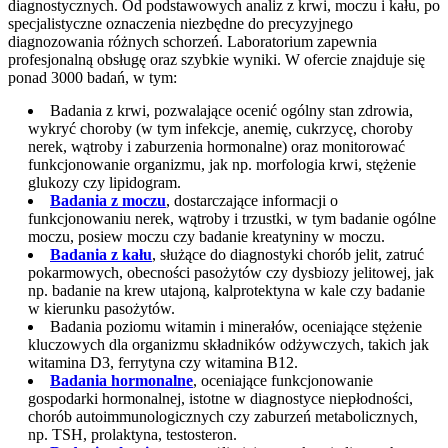
diagnostycznych. Od podstawowych analiz z krwi, moczu i kału, po
specjalistyczne oznaczenia niezbędne do precyzyjnego
diagnozowania różnych schorzeń. Laboratorium zapewnia
profesjonalną obsługę oraz szybkie wyniki. W ofercie znajduje się
ponad 3000 badań, w tym:
Badania z krwi, pozwalające ocenić ogólny stan zdrowia,
wykryć choroby (w tym infekcje, anemię, cukrzycę, choroby
nerek, wątroby i zaburzenia hormonalne) oraz monitorować
funkcjonowanie organizmu, jak np. morfologia krwi, stężenie
glukozy czy lipidogram.
Badania z moczu
, dostarczające informacji o
funkcjonowaniu nerek, wątroby i trzustki, w tym badanie ogólne
moczu, posiew moczu czy badanie kreatyniny w moczu.
Badania z kału
, służące do diagnostyki chorób jelit, zatruć
pokarmowych, obecności pasożytów czy dysbiozy jelitowej, jak
np. badanie na krew utajoną, kalprotektyna w kale czy badanie
w kierunku pasożytów.
Badania poziomu witamin i minerałów, oceniające stężenie
kluczowych dla organizmu składników odżywczych, takich jak
witamina D3, ferrytyna czy witamina B12.
Badania hormonalne
, oceniające funkcjonowanie
gospodarki hormonalnej, istotne w diagnostyce niepłodności,
chorób autoimmunologicznych czy zaburzeń metabolicznych,
np. TSH, prolaktyna, testosteron.