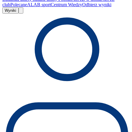
club
Polecane
ALAB sport
Centrum Wiedzy
Odbierz wyniki
Wyniki