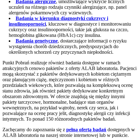
Badania alergiczne
, umożliwiające wykrycie licznych
uczuleń na różnego rodzaju czynniki alergizujące, np. panel
alergenów pokarmowych czy wziewnych.
Badania w kierunku diagnostyki cukrzycy i
insulinooporności
, kluczowe w diagnostyce i monitorowaniu
cukrzycy oraz insulinooporności, takie jak glukoza na czczo,
hemoglobina glikowana (HbA1c) czy insulina.
Badania genetyczne
, dostarczające informacji o ryzyku
wystąpienia chorób dziedzicznych, predyspozycjach do
określonych schorzeń czy przyczynach niepłodności.
Punkt Pobrań realizuje również badania dostępne w ramach
atrakcyjnych cenowo pakietów z oferty ALAB laboratoria. Pacjenci
mogą skorzystać z pakietów dedykowanych kobietom ciężarnym
oraz planującym ciążę, mężczyznom i kobietom w różnych
przedziałach wiekowych, które pozwalają na kompleksową ocenę
stanu zdrowia, jak również pakiety dedykowane konkretnym
obszarom zdrowotnym. W ofercie znajdują się między innymi
pakiety tarczycowe, hormonalne, badające stan organów
wewnętrznych, na przykład wątroby, nerek czy serca, jak i
pozwalające na ocenę pracy jelit, diagnostykę alergii czy infekcji
intymnych. To ponad 150 różnorodnych pakietów badań.
Zachęcamy do zapoznania się z
pełną ofertą badań
dostępnych w
ALAB laboratoria na naszej stronie internetowej lub w punkcie.