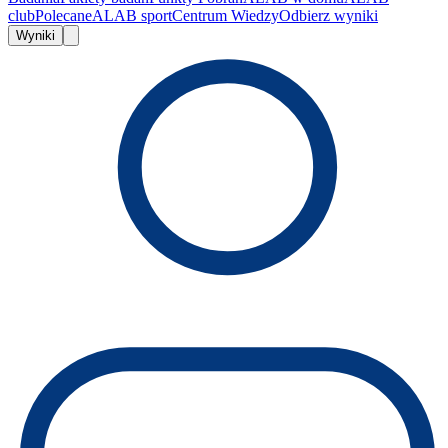
club
Polecane
ALAB sport
Centrum Wiedzy
Odbierz wyniki
Wyniki