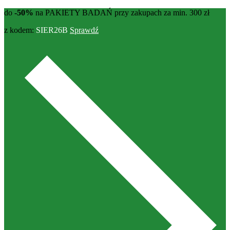
do
-50%
na PAKIETY BADAŃ przy zakupach za min. 300 zł
z kodem:
SIER26B
Sprawdź