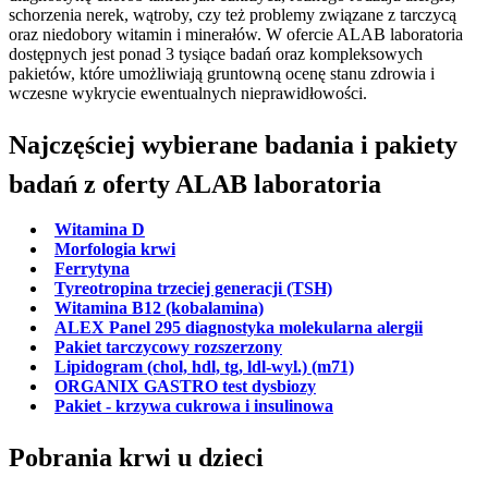
schorzenia nerek, wątroby, czy też problemy związane z tarczycą
oraz niedobory witamin i minerałów. W ofercie ALAB laboratoria
dostępnych jest ponad 3 tysiące badań oraz kompleksowych
pakietów, które umożliwiają gruntowną ocenę stanu zdrowia i
wczesne wykrycie ewentualnych nieprawidłowości.
Najczęściej wybierane badania i pakiety
badań z oferty ALAB laboratoria
Witamina D
Morfologia krwi
Ferrytyna
Tyreotropina trzeciej generacji (TSH)
Witamina B12 (kobalamina)
ALEX Panel 295 diagnostyka molekularna alergii
Pakiet tarczycowy rozszerzony
Lipidogram (chol, hdl, tg, ldl-wyl.) (m71)
ORGANIX GASTRO test dysbiozy
Pakiet - krzywa cukrowa i insulinowa
Pobrania krwi u dzieci