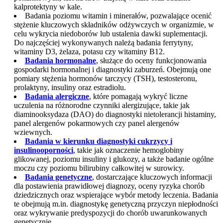
kalprotektyny w kale.
Badania poziomu witamin i minerałów, pozwalające ocenić
stężenie kluczowych składników odżywczych w organizmie, w
celu wykrycia niedoborów lub ustalenia dawki suplementacji.
Do najczęściej wykonywanych należą badania ferrytyny,
witaminy D3, żelaza, potasu czy witaminy B12.
Badania hormonalne
, służące do oceny funkcjonowania
gospodarki hormonalnej i diagnostyki zaburzeń. Obejmują one
pomiary stężenia hormonów tarczycy (TSH), testosteronu,
prolaktyny, insuliny oraz estradiolu.
Badania alergiczne
, które pomagają wykryć liczne
uczulenia na różnorodne czynniki alergizujące, takie jak
diaminooksydaza (DAO) do diagnostyki nietolerancji histaminy,
panel alergenów pokarmowych czy panel alergenów
wziewnych.
Badania w kierunku diagnostyki cukrzycy i
insulinooporności
, takie jak oznaczenie hemoglobiny
glikowanej, poziomu insuliny i glukozy, a także badanie ogólne
moczu czy poziomu bilirubiny całkowitej w surowicy.
Badania genetyczne
, dostarczające kluczowych informacji
dla postawienia prawidłowej diagnozy, oceny ryzyka chorób
dziedzicznych oraz wspierające wybór metody leczenia. Badania
te obejmują m.in. diagnostykę genetyczną przyczyn niepłodności
oraz wykrywanie predyspozycji do chorób uwarunkowanych
genetycznie.