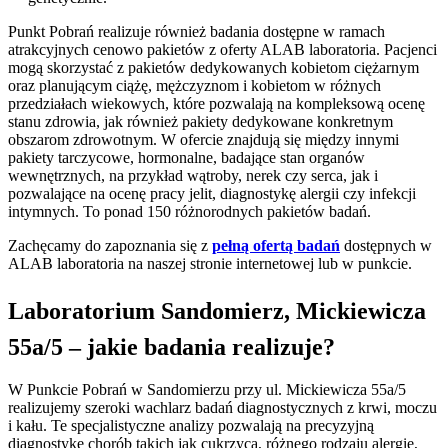
Punkt Pobrań realizuje również badania dostępne w ramach
atrakcyjnych cenowo pakietów z oferty ALAB laboratoria. Pacjenci
mogą skorzystać z pakietów dedykowanych kobietom ciężarnym
oraz planującym ciążę, mężczyznom i kobietom w różnych
przedziałach wiekowych, które pozwalają na kompleksową ocenę
stanu zdrowia, jak również pakiety dedykowane konkretnym
obszarom zdrowotnym. W ofercie znajdują się między innymi
pakiety tarczycowe, hormonalne, badające stan organów
wewnętrznych, na przykład wątroby, nerek czy serca, jak i
pozwalające na ocenę pracy jelit, diagnostykę alergii czy infekcji
intymnych. To ponad 150 różnorodnych pakietów badań.
Zachęcamy do zapoznania się z
pełną ofertą badań
dostępnych w
ALAB laboratoria na naszej stronie internetowej lub w punkcie.
Laboratorium Sandomierz, Mickiewicza
55a/5 – jakie badania realizuje?
W Punkcie Pobrań w Sandomierzu przy ul. Mickiewicza 55a/5
realizujemy szeroki wachlarz badań diagnostycznych z krwi, moczu
i kału. Te specjalistyczne analizy pozwalają na precyzyjną
diagnostykę chorób takich jak cukrzyca, różnego rodzaju alergie,