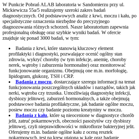
W Punkcie Pobrań ALAB laboratoria w Sandomierzu przy ul.
Mickiewicza 55a/5 realizujemy szeroki zakres badań
diagnostycznych. Od podstawowych analiz z krwi, moczu i kału, po
specjalistyczne oznaczenia niezbędne do precyzyjnego
diagnozowania różnych schorzeń. Nasze laboratorium zapewnia
profesjonalną obsługę oraz szybkie wyniki badań. W ofercie
znajduje się ponad 3000 badań, w tym:
Badania z krwi, które stanowią kluczowy element
profilaktyki i diagnostyki, pozwalające ocenić ogólny stan
zdrowia, wykryć choroby (w tym infekcje, anemię, choroby
nerek, wątroby i zaburzenia hormonalne) oraz monitorować
funkcjonowanie organizmu. Obejmują one m.in. morfologię,
lipidogram, glukozę, TSH i CRP.
Badania z moczu
, dostarczające szeregu informacji na temat
funkcjonowania poszczególnych układów i narządów, takich jak
nerki, wątroba czy trzustka. Umożliwiają diagnostykę infekcji,
dysbiozy jelitowej, zaburzeń hormonalnych, a także obejmują
podstawowe badania profilaktyczne, jak badanie ogólne moczu,
posiew moczu czy badanie poziomu kreatyniny w moczu.
Badania z kału
, które są nieocenione w diagnostyce chorób
jelit, zatruć pokarmowych, obecności pasożytów czy dysbiozy
jelitowej, czyli nieprawidłowości w mikroflorze bakteryjnej jelit.
Oferujemy m.in. badanie ogólne kału z oceną resztek
pokarmowych, test na krew utajoną w kale oraz badanie