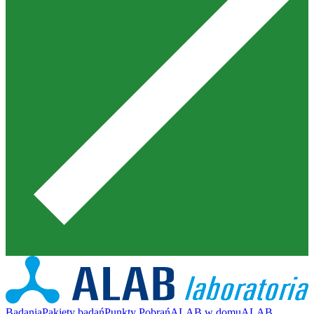
Badania
Pakiety badań
Punkty Pobrań
ALAB w domu
ALAB