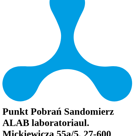
Punkt Pobrań Sandomierz
ALAB laboratoria
ul.
Mickiewicza 55a/5, 27-600