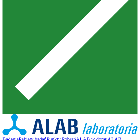
Badania
Pakiety badań
Punkty Pobrań
ALAB w domu
ALAB