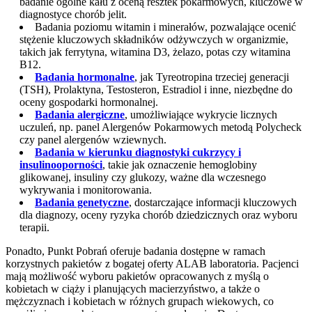
badanie ogólne kału z oceną resztek pokarmowych, kluczowe w
diagnostyce chorób jelit.
Badania poziomu witamin i minerałów, pozwalające ocenić
stężenie kluczowych składników odżywczych w organizmie,
takich jak ferrytyna, witamina D3, żelazo, potas czy witamina
B12.
Badania hormonalne
, jak Tyreotropina trzeciej generacji
(TSH), Prolaktyna, Testosteron, Estradiol i inne, niezbędne do
oceny gospodarki hormonalnej.
Badania alergiczne
, umożliwiające wykrycie licznych
uczuleń, np. panel Alergenów Pokarmowych metodą Polycheck
czy panel alergenów wziewnych.
Badania w kierunku diagnostyki cukrzycy i
insulinooporności
, takie jak oznaczenie hemoglobiny
glikowanej, insuliny czy glukozy, ważne dla wczesnego
wykrywania i monitorowania.
Badania genetyczne
, dostarczające informacji kluczowych
dla diagnozy, oceny ryzyka chorób dziedzicznych oraz wyboru
terapii.
Ponadto, Punkt Pobrań oferuje badania dostępne w ramach
korzystnych pakietów z bogatej oferty ALAB laboratoria. Pacjenci
mają możliwość wyboru pakietów opracowanych z myślą o
kobietach w ciąży i planujących macierzyństwo, a także o
mężczyznach i kobietach w różnych grupach wiekowych, co