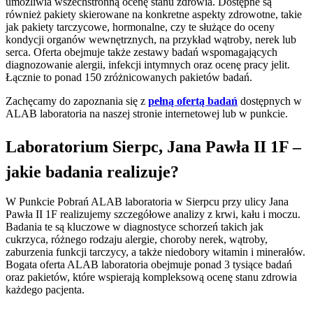
umożliwia wszechstronną ocenę stanu zdrowia. Dostępne są
również pakiety skierowane na konkretne aspekty zdrowotne, takie
jak pakiety tarczycowe, hormonalne, czy te służące do oceny
kondycji organów wewnętrznych, na przykład wątroby, nerek lub
serca. Oferta obejmuje także zestawy badań wspomagających
diagnozowanie alergii, infekcji intymnych oraz ocenę pracy jelit.
Łącznie to ponad 150 zróżnicowanych pakietów badań.
Zachęcamy do zapoznania się z
pełną ofertą badań
dostępnych w
ALAB laboratoria na naszej stronie internetowej lub w punkcie.
Laboratorium Sierpc, Jana Pawła II 1F –
jakie badania realizuje?
W Punkcie Pobrań ALAB laboratoria w Sierpcu przy ulicy Jana
Pawła II 1F realizujemy szczegółowe analizy z krwi, kału i moczu.
Badania te są kluczowe w diagnostyce schorzeń takich jak
cukrzyca, różnego rodzaju alergie, choroby nerek, wątroby,
zaburzenia funkcji tarczycy, a także niedobory witamin i minerałów.
Bogata oferta ALAB laboratoria obejmuje ponad 3 tysiące badań
oraz pakietów, które wspierają kompleksową ocenę stanu zdrowia
każdego pacjenta.