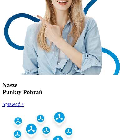
Nasze
Punkty Pobrań
Sprawdź >