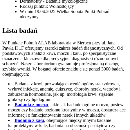
Dermatofity - Badanie mykologiczne
Rodzaj punktu: Wolnostojący
W dniu 19.04.2025 Wielka Sobota Punkt Pobrań
nieczynny
Lista badań
W Punkcie Pobrań ALAB laboratoria w Sierpcu przy ul. Jana
Pawła II 1F oferujemy szeroki zakres badań diagnostycznych. Od
podstawowych analiz z krwi, moczu i kału, po specjalistyczne
oznaczenia kluczowe dla precyzyjnej diagnostyki różnorodnych
schorzeń. Nasze laboratorium gwarantuje profesjonalną obsługę i
szybkie wyniki. W bogatej ofercie znajduje się ponad 3000 badań,
obejmujących:
Badania z krwi, pozwalające ocenić ogólny stan zdrowia,
wykryć infekcje, anemię, cukrzycę, choroby nerek, wątroby i
zaburzenia hormonalne, jak np. morfologia krwi, stężenie
glukozy czy lipidogram.
Badania z moczu
, takie jak badanie ogólne moczu, posiew
moczu czy badanie poziomu kreatyniny w moczu, dostarczające
informacji o funkcjonowaniu nerek i innych układów.
Badania z kału
, obejmujące między innymi badanie
kalprotektyny w kale, badania na obecność pasożytów czy