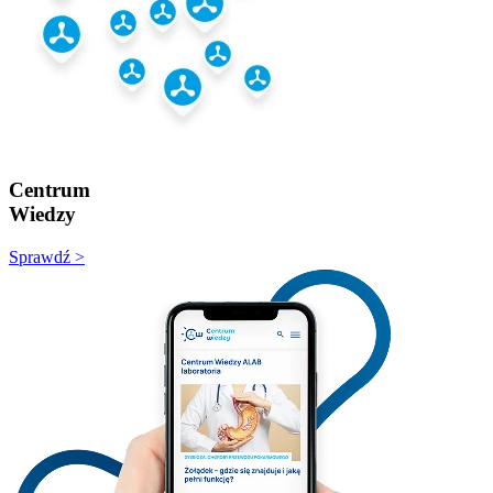
Centrum
Wiedzy
Sprawdź >