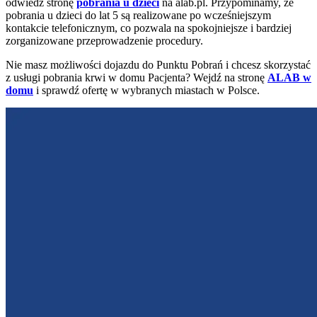
odwiedź stronę
pobrania u dzieci
na alab.pl. Przypominamy, że
pobrania u dzieci do lat 5 są realizowane po wcześniejszym
kontakcie telefonicznym, co pozwala na spokojniejsze i bardziej
zorganizowane przeprowadzenie procedury.
Nie masz możliwości dojazdu do Punktu Pobrań i chcesz skorzystać
z usługi pobrania krwi w domu Pacjenta? Wejdź na stronę
ALAB w
domu
i sprawdź ofertę w wybranych miastach w Polsce.