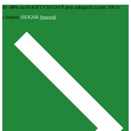
do
-50%
na PAKIETY BADAŃ przy zakupach za min. 300 zł
z kodem:
SIER26B
Sprawdź