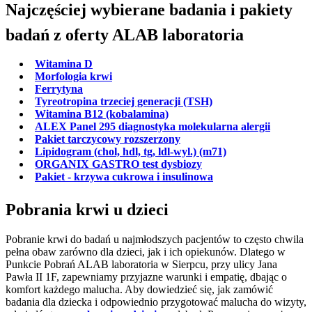
Najczęściej wybierane badania i pakiety
badań z oferty ALAB laboratoria
Witamina D
Morfologia krwi
Ferrytyna
Tyreotropina trzeciej generacji (TSH)
Witamina B12 (kobalamina)
ALEX Panel 295 diagnostyka molekularna alergii
Pakiet tarczycowy rozszerzony
Lipidogram (chol, hdl, tg, ldl-wyl.) (m71)
ORGANIX GASTRO test dysbiozy
Pakiet - krzywa cukrowa i insulinowa
Pobrania krwi u dzieci
Pobranie krwi do badań u najmłodszych pacjentów to często chwila
pełna obaw zarówno dla dzieci, jak i ich opiekunów. Dlatego w
Punkcie Pobrań ALAB laboratoria w Sierpcu, przy ulicy Jana
Pawła II 1F, zapewniamy przyjazne warunki i empatię, dbając o
komfort każdego malucha. Aby dowiedzieć się, jak zamówić
badania dla dziecka i odpowiednio przygotować malucha do wizyty,