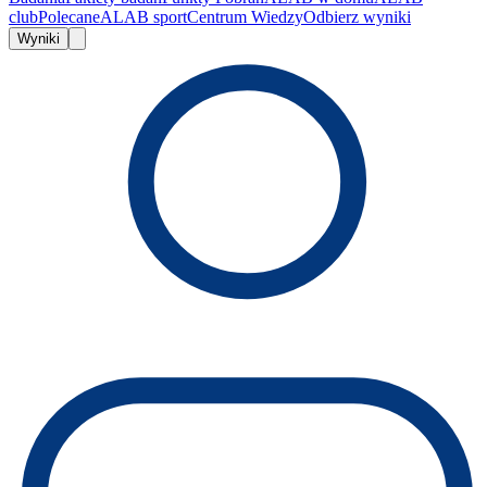
club
Polecane
ALAB sport
Centrum Wiedzy
Odbierz wyniki
Wyniki