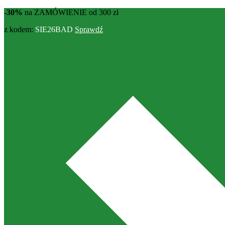
-30%
na ZAMÓWIENIE od 300 zł
z kodem:
SIE26BAD
Sprawdź