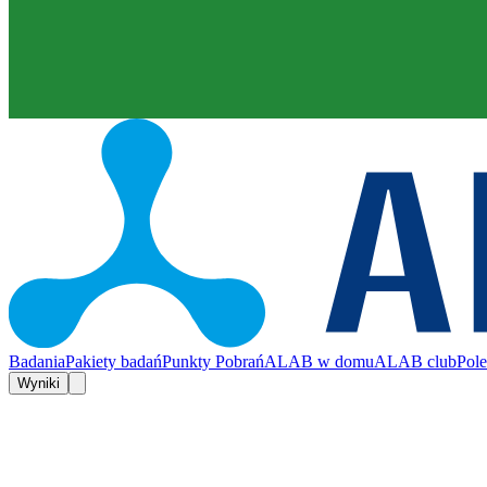
Badania
Pakiety badań
Punkty Pobrań
ALAB w domu
ALAB club
Pol
Wyniki