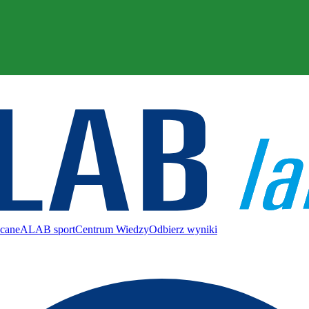
ecane
ALAB sport
Centrum Wiedzy
Odbierz wyniki