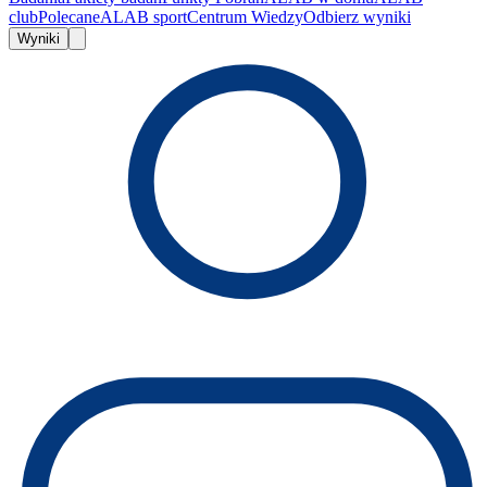
club
Polecane
ALAB sport
Centrum Wiedzy
Odbierz wyniki
Wyniki