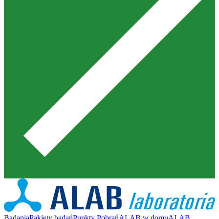
Badania
Pakiety badań
Punkty Pobrań
ALAB w domu
ALAB