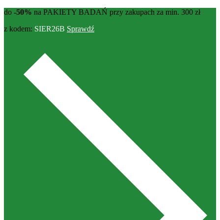
do
-50%
na PAKIETY BADAŃ przy zakupach za min. 300 zł
z kodem:
SIER26B
Sprawdź