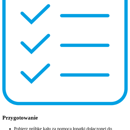
Przygotowanie
Pobierz próbkę kału za pomocą łopatki dołączonej do