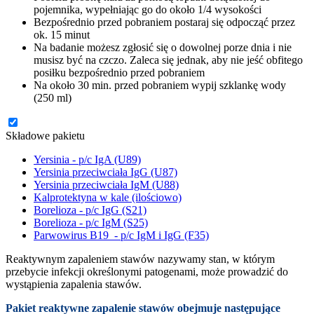
pojemnika, wypełniając go do około 1/4 wysokości
Bezpośrednio przed pobraniem postaraj się odpocząć przez
ok. 15 minut
Na badanie możesz zgłosić się o dowolnej porze dnia i nie
musisz być na czczo. Zaleca się jednak, aby nie jeść obfitego
posiłku bezpośrednio przed pobraniem
Na około 30 min. przed pobraniem wypij szklankę wody
(250 ml)
Składowe pakietu
Yersinia - p/c IgA (U89)
Yersinia przeciwciała IgG (U87)
Yersinia przeciwciała IgM (U88)
Kalprotektyna w kale (ilościowo)
Borelioza - p/c IgG (S21)
Borelioza - p/c IgM (S25)
Parwowirus B19 - p/c IgM i IgG (F35)
Reaktywnym zapaleniem stawów nazywamy stan, w którym
przebycie infekcji określonymi patogenami, może prowadzić do
wystąpienia zapalenia stawów.
Pakiet reaktywne zapalenie stawów obejmuje następujące