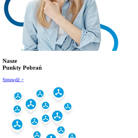
Nasze
Punkty Pobrań
Sprawdź >