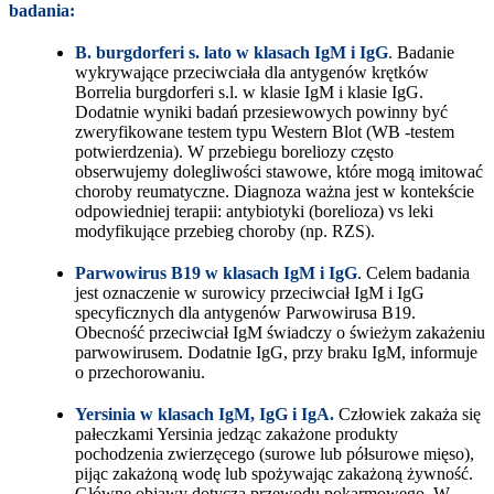
badania:
B. burgdorferi s. lato w klasach IgM i IgG
. Badanie
wykrywające przeciwciała dla antygenów krętków
Borrelia burgdorferi s.l. w klasie IgM i klasie IgG.
Dodatnie wyniki badań przesiewowych powinny być
zweryfikowane testem typu Western Blot (WB -testem
potwierdzenia). W przebiegu boreliozy często
obserwujemy dolegliwości stawowe, które mogą imitować
choroby reumatyczne. Diagnoza ważna jest w kontekście
odpowiedniej terapii: antybiotyki (borelioza) vs leki
modyfikujące przebieg choroby (np. RZS).
Parwowirus B19 w klasach IgM i IgG
. Celem badania
jest oznaczenie w surowicy przeciwciał IgM i IgG
specyficznych dla antygenów Parwowirusa B19.
Obecność przeciwciał IgM świadczy o świeżym zakażeniu
parwowirusem. Dodatnie IgG, przy braku IgM, informuje
o przechorowaniu.
Yersinia w klasach IgM, IgG i IgA.
Człowiek zakaża się
pałeczkami Yersinia jedząc zakażone produkty
pochodzenia zwierzęcego (surowe lub półsurowe mięso),
pijąc zakażoną wodę lub spożywając zakażoną żywność.
Główne objawy dotyczą przewodu pokarmowego. W