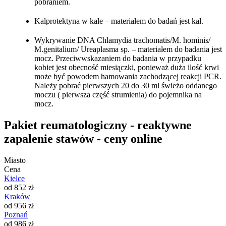
pobraniem.
Kalprotektyna w kale – materiałem do badań jest kał.
Wykrywanie DNA Chlamydia trachomatis/M. hominis/
M.genitalium/ Ureaplasma sp. – materiałem do badania jest
mocz. Przeciwwskazaniem do badania w przypadku
kobiet jest obecność miesiączki, ponieważ duża ilość krwi
może być powodem hamowania zachodzącej reakcji PCR.
Należy pobrać pierwszych 20 do 30 ml świeżo oddanego
moczu ( pierwsza część strumienia) do pojemnika na
mocz.
Pakiet reumatologiczny - reaktywne
zapalenie stawów - ceny online
Miasto
Cena
Kielce
od 852 zł
Kraków
od 956 zł
Poznań
od 986 zł