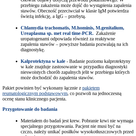
przebiegu zakażenia może dojść do wystąpienia zapalenia
stawów. Obecność przeciwciał w klasie IgM potwierdza
świeżą infekcję, a IgG – przebytą.
Chlamydia trachomatis, M.hominis, M.genitalium,
Ureaplasma sp. met real time-PCR.
Zakażenie
uropatogenami odpowiada również za reaktywne
zapalenia stawów – powyższe badania pozwalają na ich
diagnostykę.
Kalprotektyna w kale
- Badanie poziomu kalprotektyny
w kale znajduje zastosowanie w przypadku diagnostyki
nieswoistych chorób zapalnych jelit w przebiegu których
może dochodzić do zapalenia stawów.
Pakiet powinien być wykonany łącznie z
pakietem
reumatologicznym podstawowym
, co pozwoli na jednoczesną
ocenę stanu klinicznego pacjenta.
Przygotowanie do badania
Materiałem do badań jest krew. Pobranie krwi nie wymaga
specjalnego przygotowania. Pacjent nie musi być na
czczo, należy unikać posiłków wysokotłuszczowych przed