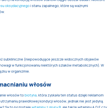
esu oksydacyjnego
i stanu zapalnego, które są ważnymi
ów.
eż subkliniczne (niepowodujące jeszcze widocznych objawów
ównowagi w funkcjonowaniu niektórych szlaków metabolicznych). W
ązku w organizmie.
zmacnianiu włosów
danie włosów to
biotyna
, która zyskała ten status dzięki reklamom
utrzymaniu prawidłowej kondycji włosów, jednak nie jest jedyną.
ów? Są to pozostałe
witaminy z grupy B
, ale także witaminy A,D,E czy