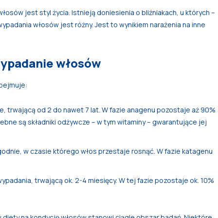
w jest styl życia. Istnieją doniesienia o bliźniakach, u których –
padania włosów jest różny. Jest to wynikiem narażenia na inne
 wypadanie włosów
obejmuje:
, trwającą od 2 do nawet 7 lat. W fazie anagenu pozostaje aż 90%
ebne są składniki odżywcze – w tym witaminy – gwarantujące jej
ygodnie, w czasie którego włos przestaje rosnąć. W fazie katagenu
padania, trwającą ok. 2-4 miesięcy. W tej fazie pozostaje ok. 10%
 diety na kondycję włosów stanowi ciągle obszar badań. Niektóre