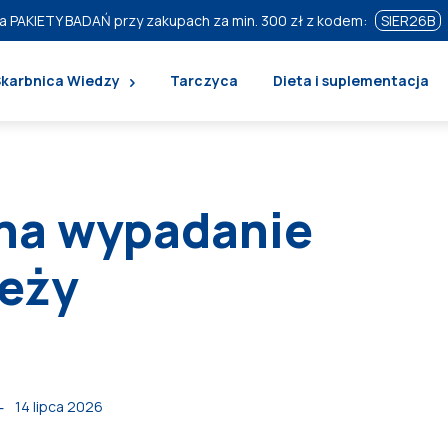
a PAKIETY BADAŃ przy zakupach za min. 300 zł z kodem:
SIER26B
Skarbnica Wiedzy
Tarczyca
Dieta i suplementacja
 na wypadanie
leży
14 lipca 2026