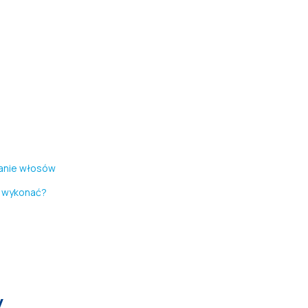
danie włosów
y wykonać?
y