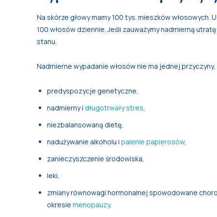
Na skórze głowy mamy 100 tys. mieszków włosowych. U 
100 włosów dziennie. Jeśli zauważymy nadmierną utratę
stanu.
Nadmierne wypadanie włosów nie ma jednej przyczyny
predyspozycje genetyczne,
nadmierny i
długotrwały stres
,
niezbalansowaną dietę,
nadużywanie alkoholu i
palenie papierosów
,
zanieczyszczenie środowiska,
leki,
zmiany równowagi hormonalnej spowodowane choro
okresie
menopauzy
.