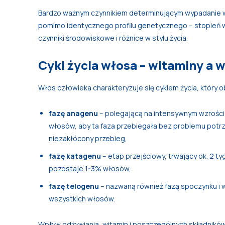
Bardzo ważnym czynnikiem determinującym wypadanie włosó
pomimo identycznego profilu genetycznego – stopień wy
czynniki środowiskowe i różnice w stylu życia.
Cykl życia włosa – witaminy a
Włos człowieka charakteryzuje się cyklem życia, który 
fazę anagenu
– polegającą na intensywnym wzroście
włosów, aby ta faza przebiegała bez problemu potrz
niezakłócony przebieg,
fazę katagenu
– etap przejściowy, trwający ok. 2 t
pozostaje 1-3% włosów,
fazę telogenu
– nazwaną również fazą spoczynku i wy
wszystkich włosów.
Wpływ odżywiania, witamin i poszczególnych składników