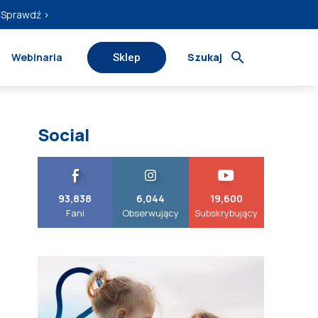
Sprawdź ›
Webinaria
Szukaj
Sklep
Social
93,838
6,044
19,600
Fani
Obserwujący
Subskrybujący