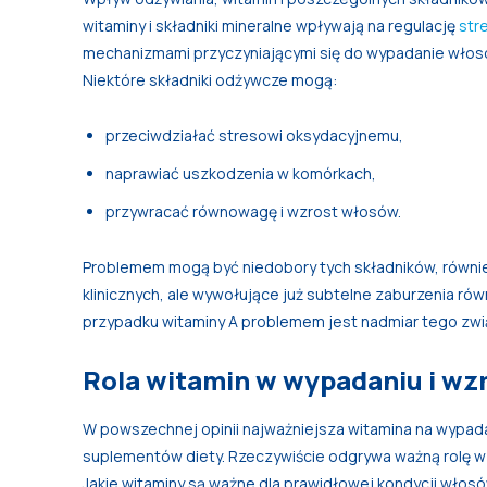
witaminy i składniki mineralne wpływają na regulację
str
mechanizmami przyczyniającymi się do wypadanie włos
Niektóre składniki odżywcze mogą:
przeciwdziałać stresowi oksydacyjnemu,
naprawiać uszkodzenia w komórkach,
przywracać równowagę i wzrost włosów.
Problemem mogą być niedobory tych składników, równi
klinicznych, ale wywołujące już subtelne zaburzenia r
przypadku witaminy A problemem jest nadmiar tego zwi
Rola witamin w wypadaniu i w
W powszechnej opinii najważniejsza witamina na wypa
suplementów diety. Rzeczywiście odgrywa ważną rolę w 
Jakie witaminy są ważne dla prawidłowej kondycji włos