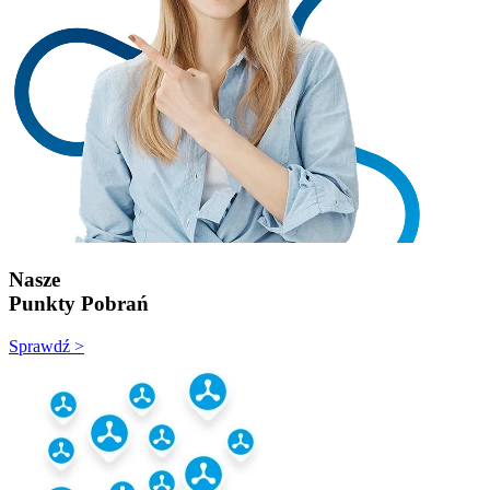
Nasze
Punkty Pobrań
Sprawdź >