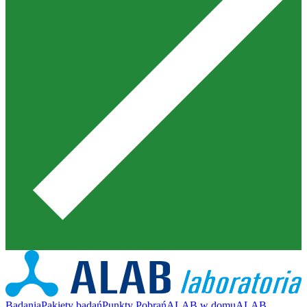
Badania
Pakiety badań
Punkty Pobrań
ALAB w domu
ALAB