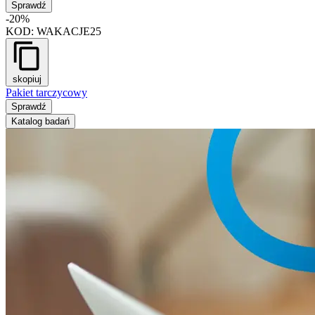
Sprawdź
-20%
KOD:
WAKACJE25
skopiuj
Pakiet tarczycowy
Sprawdź
Katalog badań