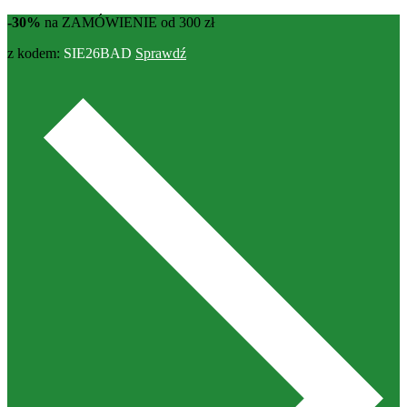
-30%
na ZAMÓWIENIE od 300 zł
z kodem:
SIE26BAD
Sprawdź