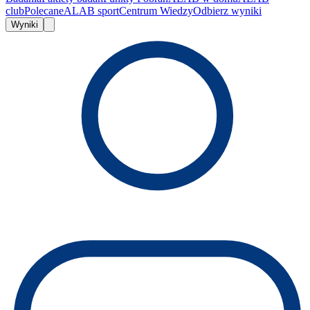
club
Polecane
ALAB sport
Centrum Wiedzy
Odbierz wyniki
Wyniki