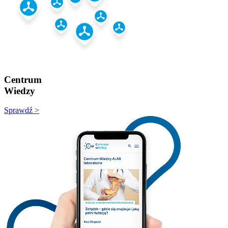
Centrum
Wiedzy
Sprawdź >