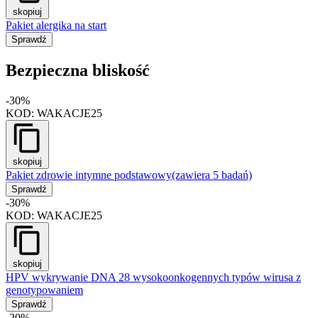
skopiuj
Pakiet alergika na start
Sprawdź
Bezpieczna bliskość
-30%
KOD:
WAKACJE25
skopiuj
Pakiet zdrowie intymne podstawowy
(zawiera 5 badań)
Sprawdź
-30%
KOD:
WAKACJE25
skopiuj
HPV wykrywanie DNA 28 wysokoonkogennych typów wirusa z
genotypowaniem
Sprawdź
-20%