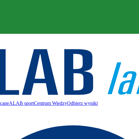
ecane
ALAB sport
Centrum Wiedzy
Odbierz wyniki