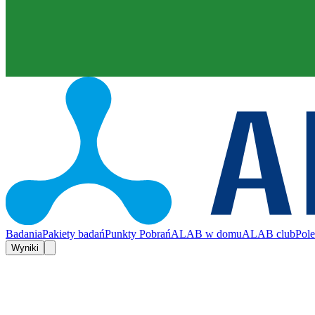
Badania
Pakiety badań
Punkty Pobrań
ALAB w domu
ALAB club
Pol
Wyniki