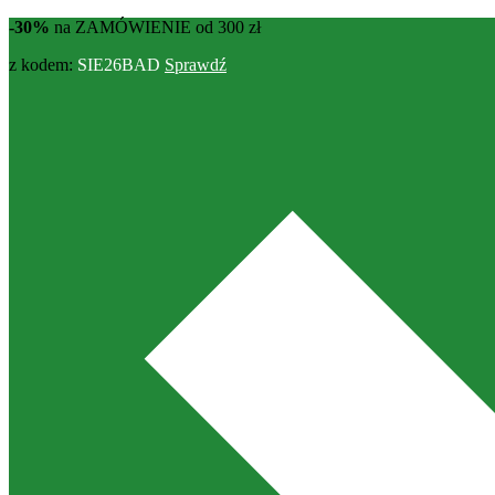
-30%
na ZAMÓWIENIE od 300 zł
z kodem:
SIE26BAD
Sprawdź