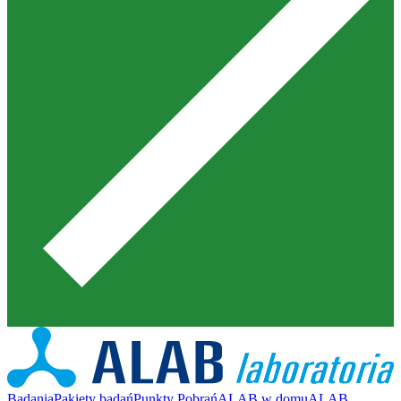
Badania
Pakiety badań
Punkty Pobrań
ALAB w domu
ALAB