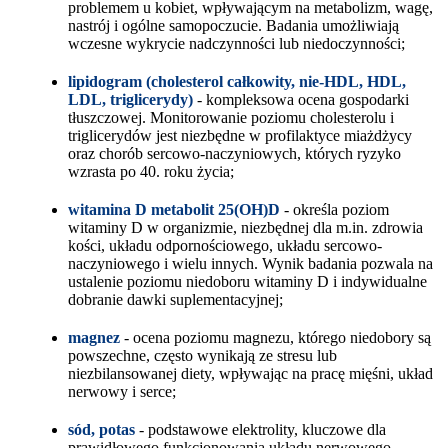
problemem u kobiet, wpływającym na metabolizm, wagę,
nastrój i ogólne samopoczucie. Badania umożliwiają
wczesne wykrycie nadczynności lub niedoczynności;
lipidogram (cholesterol całkowity, nie-HDL, HDL,
LDL, triglicerydy)
- kompleksowa ocena gospodarki
tłuszczowej. Monitorowanie poziomu cholesterolu i
triglicerydów jest niezbędne w profilaktyce miażdżycy
oraz chorób sercowo-naczyniowych, których ryzyko
wzrasta po 40. roku życia;
witamina D metabolit 25(OH)D
- określa poziom
witaminy D w organizmie, niezbędnej dla m.in. zdrowia
kości, układu odpornościowego, układu sercowo-
naczyniowego i wielu innych. Wynik badania pozwala na
ustalenie poziomu niedoboru witaminy D i indywidualne
dobranie dawki suplementacyjnej;
magnez
- ocena poziomu magnezu, którego niedobory są
powszechne, często wynikają ze stresu lub
niezbilansowanej diety, wpływając na pracę mięśni, układ
nerwowy i serce;
sód, potas
- podstawowe elektrolity, kluczowe dla
prawidłowego funkcjonowania układu nerwowego,