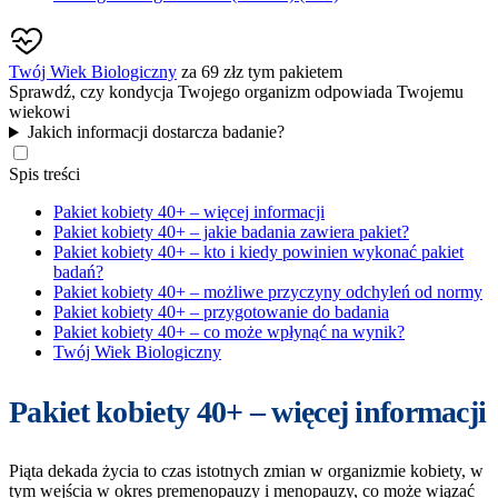
Twój Wiek Biologiczny
za
69 zł
z tym pakietem
Sprawdź, czy kondycja Twojego organizm odpowiada Twojemu
wiekowi
Jakich informacji dostarcza badanie?
Spis treści
Pakiet kobiety 40+ – więcej informacji
Pakiet kobiety 40+ – jakie badania zawiera pakiet?
Pakiet kobiety 40+ – kto i kiedy powinien wykonać pakiet
badań?
Pakiet kobiety 40+ – możliwe przyczyny odchyleń od normy
Pakiet kobiety 40+ – przygotowanie do badania
Pakiet kobiety 40+ – co może wpłynąć na wynik?
Twój Wiek Biologiczny
Pakiet kobiety 40+ – więcej informacji
Piąta dekada życia to czas istotnych zmian w organizmie kobiety, w
tym wejścia w okres premenopauzy i menopauzy, co może wiązać