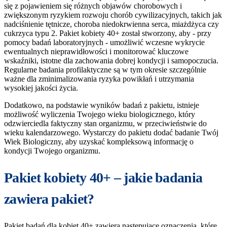
się z pojawieniem się różnych objawów chorobowych i
zwiększonym ryzykiem rozwoju chorób cywilizacyjnych, takich jak
nadciśnienie tętnicze, choroba niedokrwienna serca, miażdżyca czy
cukrzyca typu 2. Pakiet kobiety 40+ został stworzony, aby - przy
pomocy badań laboratoryjnych - umożliwić wczesne wykrycie
ewentualnych nieprawidłowości i monitorować kluczowe
wskaźniki, istotne dla zachowania dobrej kondycji i samopoczucia.
Regularne badania profilaktyczne są w tym okresie szczególnie
ważne dla zminimalizowania ryzyka powikłań i utrzymania
wysokiej jakości życia.
Dodatkowo, na podstawie wyników badań z pakietu, istnieje
możliwość wyliczenia Twojego wieku biologicznego, który
odzwierciedla faktyczny stan organizmu, w przeciwieństwie do
wieku kalendarzowego. Wystarczy do pakietu dodać badanie Twój
Wiek Biologiczny, aby uzyskać kompleksową informację o
kondycji Twojego organizmu.
Pakiet kobiety 40+ – jakie badania
zawiera pakiet?
Pakiet badań dla kobiet 40+ zawiera następujące oznaczenia, które