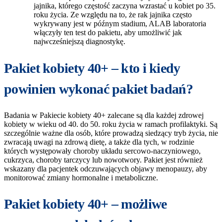
jajnika, którego częstość zaczyna wzrastać u kobiet po 35.
roku życia. Ze względu na to, że rak jajnika często
wykrywany jest w późnym stadium, ALAB laboratoria
włączyły ten test do pakietu, aby umożliwić jak
najwcześniejszą diagnostykę.
Pakiet kobiety 40+ – kto i kiedy
powinien wykonać pakiet badań?
Badania w Pakiecie kobiety 40+ zalecane są dla każdej zdrowej
kobiety w wieku od 40. do 50. roku życia w ramach profilaktyki. Są
szczególnie ważne dla osób, które prowadzą siedzący tryb życia, nie
zwracają uwagi na zdrową dietę, a także dla tych, w rodzinie
których występowały choroby układu sercowo-naczyniowego,
cukrzyca, choroby tarczycy lub nowotwory. Pakiet jest również
wskazany dla pacjentek odczuwających objawy menopauzy, aby
monitorować zmiany hormonalne i metaboliczne.
Pakiet kobiety 40+ – możliwe