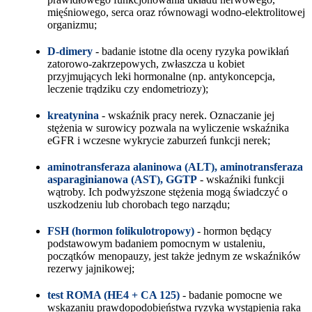
mięśniowego, serca oraz równowagi wodno-elektrolitowej
organizmu;
D-dimery
- badanie istotne dla oceny ryzyka powikłań
zatorowo-zakrzepowych, zwłaszcza u kobiet
przyjmujących leki hormonalne (np. antykoncepcja,
leczenie trądziku czy endometriozy);
kreatynina
- wskaźnik pracy nerek. Oznaczanie jej
stężenia w surowicy pozwala na wyliczenie wskaźnika
eGFR i wczesne wykrycie zaburzeń funkcji nerek;
aminotransferaza alaninowa (ALT), aminotransferaza
asparaginianowa (AST), GGTP
- wskaźniki funkcji
wątroby. Ich podwyższone stężenia mogą świadczyć o
uszkodzeniu lub chorobach tego narządu;
FSH (hormon folikulotropowy)
- hormon będący
podstawowym badaniem pomocnym w ustaleniu,
początków menopauzy, jest także jednym ze wskaźników
rezerwy jajnikowej;
test ROMA (HE4 + CA 125)
- badanie pomocne we
wskazaniu prawdopodobieństwa ryzyka wystąpienia raka