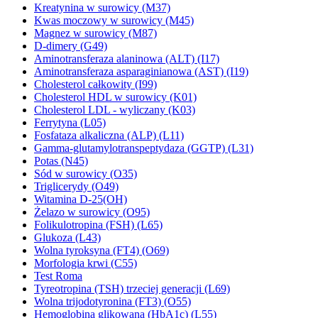
Kreatynina w surowicy (M37)
Kwas moczowy w surowicy (M45)
Magnez w surowicy (M87)
D-dimery (G49)
Aminotransferaza alaninowa (ALT) (I17)
Aminotransferaza asparaginianowa (AST) (I19)
Cholesterol całkowity (I99)
Cholesterol HDL w surowicy (K01)
Cholesterol LDL - wyliczany (K03)
Ferrytyna (L05)
Fosfataza alkaliczna (ALP) (L11)
Gamma-glutamylotranspeptydaza (GGTP) (L31)
Potas (N45)
Sód w surowicy (O35)
Triglicerydy (O49)
Witamina D-25(OH)
Żelazo w surowicy (O95)
Folikulotropina (FSH) (L65)
Glukoza (L43)
Wolna tyroksyna (FT4) (O69)
Morfologia krwi (C55)
Test Roma
Tyreotropina (TSH) trzeciej generacji (L69)
Wolna trijodotyronina (FT3) (O55)
Hemoglobina glikowana (HbA1c) (L55)