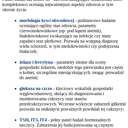
kompleksowo oceniają najważniejsze aspekty zdrowia w tym
okresie życia:
morfologia krwi obwodowej
- podstawowe badanie
oceniające ogólny stan zdrowia, parametry
czerwonokrwinkowe (np. pod kątem anemii),
białokrwinkowe (wskazujące na infekcje czy stany
zapalne) oraz płytkowe. Pozwala na wstępną diagnozę
wielu schorzeń, w tym niedokrwistości czy podejrzenia
białaczek;
żelazo i ferrytyna
- parametry istotne dla oceny
gospodarki żelazem, niedobór tego pierwiastka jest częsty
u kobiet, szczególnie miesiączkujących, mogąc prowadzić
do anemii;
glukoza na czczo
- kluczowy wskaźnik gospodarki
węglowodanowej, służący do diagnozowania i
monitorowania cukrzycy oraz stanów
przedcukrzycowych. Wczesne wykrycie zaburzeń glikemii
pozwala na uniknięcie poważnych powikłań tej cukrzycy;
TSH, fT3, fT4
- pełny panel badań hormonalnych
tarczycy. Zaburzenia jej funkcjonowania są częstym