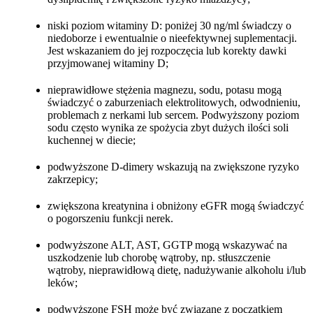
niski poziom witaminy D: poniżej 30 ng/ml świadczy o
niedoborze i ewentualnie o nieefektywnej suplementacji.
Jest wskazaniem do jej rozpoczęcia lub korekty dawki
przyjmowanej witaminy D;
nieprawidłowe stężenia magnezu, sodu, potasu mogą
świadczyć o zaburzeniach elektrolitowych, odwodnieniu,
problemach z nerkami lub sercem. Podwyższony poziom
sodu często wynika ze spożycia zbyt dużych ilości soli
kuchennej w diecie;
podwyższone D-dimery wskazują na zwiększone ryzyko
zakrzepicy;
zwiększona kreatynina i obniżony eGFR mogą świadczyć
o pogorszeniu funkcji nerek.
podwyższone ALT, AST, GGTP mogą wskazywać na
uszkodzenie lub chorobę wątroby, np. stłuszczenie
wątroby, nieprawidłową dietę, nadużywanie alkoholu i/lub
leków;
podwyższone FSH może być związane z początkiem