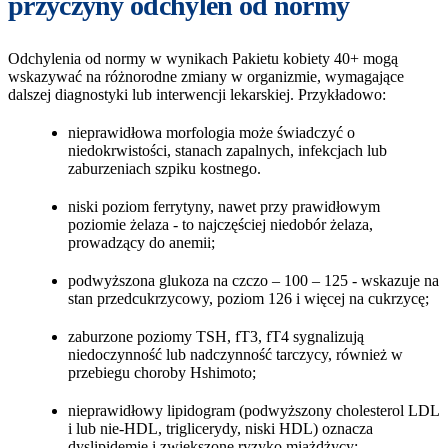
przyczyny odchyleń od normy
Odchylenia od normy w wynikach Pakietu kobiety 40+ mogą
wskazywać na różnorodne zmiany w organizmie, wymagające
dalszej diagnostyki lub interwencji lekarskiej. Przykładowo:
nieprawidłowa morfologia może świadczyć o
niedokrwistości, stanach zapalnych, infekcjach lub
zaburzeniach szpiku kostnego.
niski poziom ferrytyny, nawet przy prawidłowym
poziomie żelaza - to najczęściej niedobór żelaza,
prowadzący do anemii;
podwyższona glukoza na czczo – 100 – 125 - wskazuje na
stan przedcukrzycowy, poziom 126 i więcej na cukrzycę;
zaburzone poziomy TSH, fT3, fT4 sygnalizują
niedoczynność lub nadczynność tarczycy, również w
przebiegu choroby Hshimoto;
nieprawidłowy lipidogram (podwyższony cholesterol LDL
i lub nie-HDL, triglicerydy, niski HDL) oznacza
dyslipidemię i zwiększone ryzyko miażdżycy;