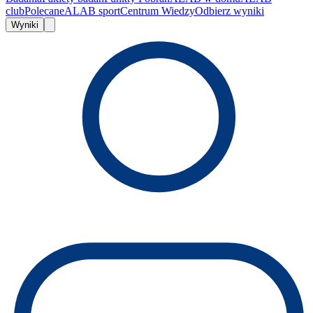
club
Polecane
ALAB sport
Centrum Wiedzy
Odbierz wyniki
Wyniki