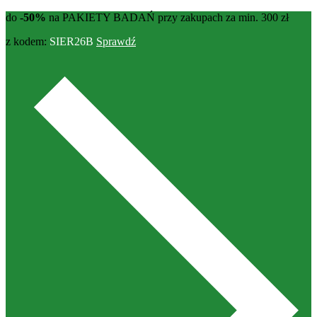
do
-50%
na PAKIETY BADAŃ przy zakupach za min. 300 zł
z kodem:
SIER26B
Sprawdź