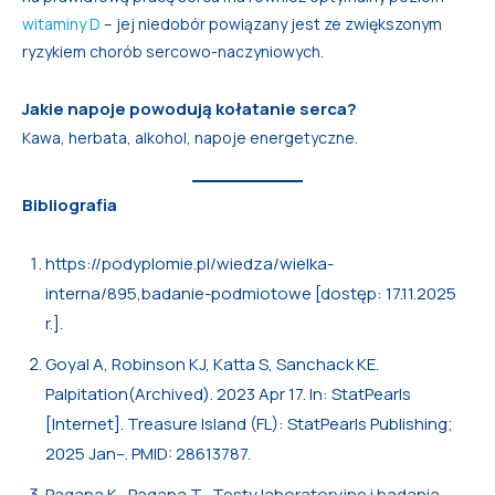
witaminy D
– jej niedobór powiązany jest ze zwiększonym
ryzykiem chorób sercowo-naczyniowych.
Jakie napoje powodują kołatanie serca?
Kawa, herbata, alkohol, napoje energetyczne.
Bibliografia
https://podyplomie.pl/wiedza/wielka-
interna/895,badanie-podmiotowe [dostęp: 17.11.2025
r.].
Goyal A, Robinson KJ, Katta S, Sanchack KE.
Palpitation(Archived). 2023 Apr 17. In: StatPearls
[Internet]. Treasure Island (FL): StatPearls Publishing;
2025 Jan–. PMID: 28613787.
Pagana K., Pagana T., Testy laboratoryjne i badania