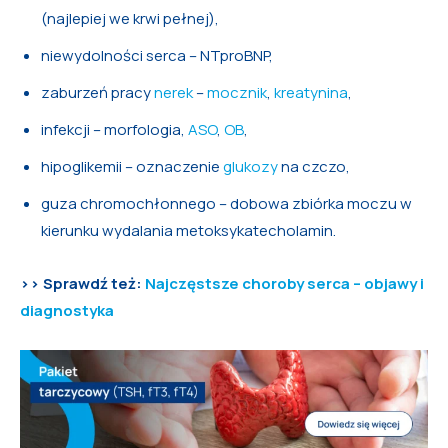
(najlepiej we krwi pełnej),
niewydolności serca – NTproBNP,
zaburzeń pracy
nerek
–
mocznik
,
kreatynina
,
infekcji – morfologia,
ASO
,
OB
,
hipoglikemii – oznaczenie
glukozy
na czczo,
guza chromochłonnego – dobowa zbiórka moczu w
kierunku wydalania metoksykatecholamin.
>> Sprawdź też:
Najczęstsze choroby serca – objawy i
diagnostyka