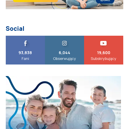
Social
93,838
6,044
19,600
Fani
Obserwujący
Subskrybujący