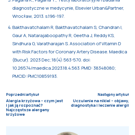
diagnostyczne w medycynie, Elsevier Urban&Partner,
Wrocław, 2013. s.196-197.
Bakthavatchalam R, Bakthavatchalam S, Chandran I,
Gaur A, Natarajaboopathy R, Geetha J, Reddy KS,
Sindhura G, Varatharajan S. Association of Vitamin D
with Risk Factors for Coronary Artery Disease. Maedica
(Bucur). 2023 Dec;18(4):563-570. doi:
10.26574/maedica.2023.18.4.563. PMID: 38348080;
PMCID: PMC10859193.
Poprzedni artykuł
Następny artykuł
Alergia krzyżowa – czym jest
Uczulenie na nikiel – objawy,
i jak ją rozpoznać?
diagnostyka i leczenie alergii
Najczęstsze alergeny
krzyżowe