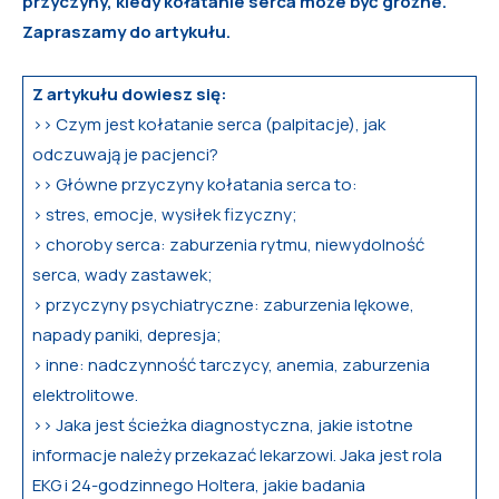
przyczyny, kiedy kołatanie serca może być groźne.
Zapraszamy do artykułu.
Z artykułu dowiesz się:
>> Czym jest kołatanie serca (palpitacje), jak
odczuwają je pacjenci?
>> Główne przyczyny kołatania serca to:
> stres, emocje, wysiłek fizyczny;
> choroby serca: zaburzenia rytmu, niewydolność
serca, wady zastawek;
> przyczyny psychiatryczne: zaburzenia lękowe,
napady paniki, depresja;
> inne: nadczynność tarczycy, anemia, zaburzenia
elektrolitowe.
>> Jaka jest ścieżka diagnostyczna, jakie istotne
informacje należy przekazać lekarzowi. Jaka jest rola
EKG i 24-godzinnego Holtera, jakie badania