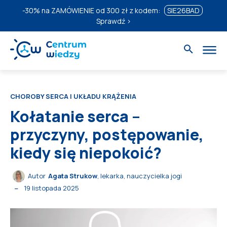
-30%
na ZAMÓWIENIE od 300 zł z kodem:
SIE26BAD
Sprawdź ›
CHOROBY SERCA I UKŁADU KRĄŻENIA
Kołatanie serca –
przyczyny, postępowanie,
kiedy się niepokoić?
Autor
Agata Strukow
, lekarka, nauczycielka jogi
19 listopada 2025