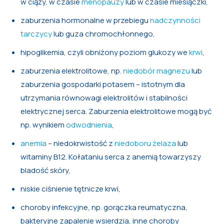
w ciąży, w czasie
menopauzy
lub w czasie miesiączki,
zaburzenia hormonalne w przebiegu
nadczynności
tarczycy
lub guza chromochłonnego,
hipoglikemia, czyli obniżony poziom glukozy we
krwi
,
zaburzenia elektrolitowe, np.
niedobór magnezu
lub
zaburzenia gospodarki potasem – istotnym dla
utrzymania równowagi elektrolitów i stabilności
elektrycznej serca. Zaburzenia elektrolitowe mogą być
np. wynikiem
odwodnienia
,
anemia
– niedokrwistość z
niedoboru żelaza
lub
witaminy B12. Kołataniu serca z anemią towarzyszy
bladość skóry,
niskie ciśnienie tętnicze krwi,
choroby infekcyjne, np. gorączka reumatyczna,
bakteryjne zapalenie wsierdzia, inne choroby