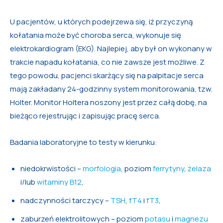
U pacjentów, u których podejrzewa się, iż przyczyną
kołatania może być choroba serca, wykonuje się
elektrokardiogram (EKG). Najlepiej, aby był on wykonany w
trakcie napadu kołatania, co nie zawsze jest możliwe. Z
tego powodu, pacjenci skarżący się na palpitacje serca
mają zakładany 24-godzinny system monitorowania, tzw.
Holter. Monitor Holtera noszony jest przez całą dobę, na
bieżąco rejestrując i zapisując pracę serca.
Badania laboratoryjne to testy w kierunku:
niedokrwistości –
morfologia
, poziom
ferrytyny
,
żelaza
i/lub
witaminy B12
,
nadczynności tarczycy –
TSH
,
fT4
i
fT3
,
zaburzeń elektrolitowych – poziom
potasu
i
magnezu