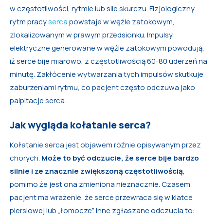
w częstotliwości, rytmie lub sile skurczu. Fizjologiczny
rytm pracy
serca
powstaje w węźle zatokowym,
zlokalizowanym w prawym przedsionku. Impulsy
elektryczne generowane w węźle zatokowym powodują,
iż serce bije miarowo, z częstotliwością 60-80 uderzeń na
minutę. Zakłócenie wytwarzania tych impulsów skutkuje
zaburzeniami rytmu, co pacjent często odczuwa jako
palpitacje serca.
Jak wygląda kołatanie serca?
Kołatanie serca jest objawem różnie opisywanym przez
chorych.
Może to być odczucie, że serce bije bardzo
silnie i ze znacznie zwiększoną częstotliwością
,
pomimo że jest ona zmieniona nieznacznie. Czasem
pacjent ma wrażenie, że serce przewraca się w klatce
piersiowej lub „łomocze”. Inne zgłaszane odczucia to: