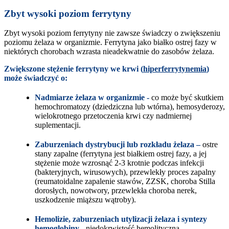
Zbyt wysoki poziom ferrytyny
Zbyt wysoki poziom ferrytyny nie zawsze świadczy o zwiększeniu
poziomu żelaza w organizmie. Ferrytyna jako białko ostrej fazy w
niektórych chorobach wzrasta nieadekwatnie do zasobów żelaza.
Zwiększone stężenie ferrytyny we krwi (
hiperferrytynemia
)
może świadczyć o:
Nadmiarze żelaza w organizmie -
co może być skutkiem
hemochromatozy (dziedziczna lub wtórna), hemosyderozy,
wielokrotnego przetoczenia krwi czy nadmiernej
suplementacji.
Zaburzeniach dystrybucji lub rozkładu żelaza –
ostre
stany zapalne (ferrytyna jest białkiem ostrej fazy, a jej
stężenie może wzrosnąć 2-3 krotnie podczas infekcji
(bakteryjnych, wirusowych), przewlekły proces zapalny
(reumatoidalne zapalenie stawów, ZZSK, choroba Stilla
dorosłych, nowotwory, przewlekła choroba nerek,
uszkodzenie miąższu wątroby).
Hemolizie, zaburzeniach utylizacji żelaza i syntezy
hemoglobiny -
niedokrwistość hemolityczna,