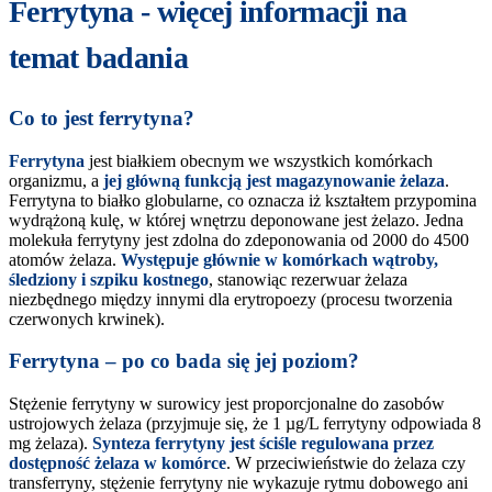
Ferrytyna - więcej informacji na
temat badania
Co to jest ferrytyna?
Ferrytyna
jest białkiem obecnym we wszystkich komórkach
organizmu, a
jej główną funkcją jest magazynowanie żelaza
.
Ferrytyna to białko globularne, co oznacza iż kształtem przypomina
wydrążoną kulę, w której wnętrzu deponowane jest żelazo. Jedna
molekuła ferrytyny jest zdolna do zdeponowania od 2000 do 4500
atomów żelaza.
Występuje głównie w komórkach wątroby,
śledziony i szpiku kostnego
, stanowiąc rezerwuar żelaza
niezbędnego między innymi dla erytropoezy (procesu tworzenia
czerwonych krwinek).
Ferrytyna – po co bada się jej poziom?
Stężenie ferrytyny w surowicy jest proporcjonalne do zasobów
ustrojowych żelaza (przyjmuje się, że 1 µg/L ferrytyny odpowiada 8
mg żelaza).
Synteza ferrytyny jest ściśle regulowana przez
dostępność żelaza w komórce
. W przeciwieństwie do żelaza czy
transferryny, stężenie ferrytyny nie wykazuje rytmu dobowego ani