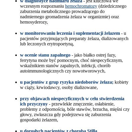
w diagnostyce nadmiaru żelaza
- jest kluczowa we
wczesnym rozpoznaniu
hemochromatozy
(dziedzicznego
zaburzenia metabolicznego prowadzącego do
nadmiernego gromadzenia żelaza w organizmie) oraz
hemosyderozy,
w monitorowaniu leczenia i suplementacji żelazem
- u
pacjentów przyjmujących preparaty żelaza, dializowanych
lub leczonych erytropoetyną,
w ocenie stanu zapalnego
- jako białko ostrej fazy,
ferrytyna może być pomocnym, choć niespecyficznym,
wskaźnikiem stanów zapalnych, infekcji, chorób
autoimmunologicznych czy nowotworowych,
u pacjentów z grup ryzyka niedoborów żelaza;
kobiety
w ciąży, krwiodawcy, osoby dializowane,
przy objawach
niespecyficznych w celu stwierdzenia
ich przyczyny
- przewlekłe zmęczenie, osłabienie,
problemy z odpornością, bóle stawów, brzucha, mięśni czy
głowy, zwłaszcza gdy podejrzewa się zaburzenia
gospodarki żelazem,
u dorosłych pacjentów z
chorobą Stilla
.