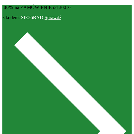
-30%
na ZAMÓWIENIE od 300 zł
z kodem:
SIE26BAD
Sprawdź