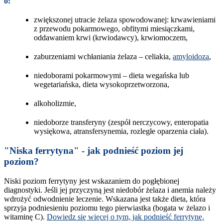
o:
zwiększonej utracie żelaza spowodowanej: krwawieniami
z przewodu pokarmowego, obfitymi miesiączkami,
oddawaniem krwi (krwiodawcy), krwiomoczem,
zaburzeniami wchłaniania żelaza – celiakia,
amyloidoza
,
niedoborami pokarmowymi – dieta wegańska lub
wegetariańska, dieta wysokoprzetworzona,
alkoholizmie,
niedoborze transferyny (zespół nerczycowy, enteropatia
wysiękowa, atransfersynemia, rozległe oparzenia ciała).
"Niska ferrytyna" - jak podnieść poziom jej
poziom?
Niski poziom ferrytyny jest wskazaniem do pogłębionej
diagnostyki. Jeśli jej przyczyną jest niedobór żelaza i anemia należy
wdrożyć odwodnienie leczenie. Wskazana jest także dieta, która
sprzyja podniesieniu poziomu tego pierwiastka (bogata w żelazo i
witaminę C).
Dowiedz się więcej o tym, jak podnieść ferrytynę.