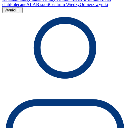
club
Polecane
ALAB sport
Centrum Wiedzy
Odbierz wyniki
Wyniki