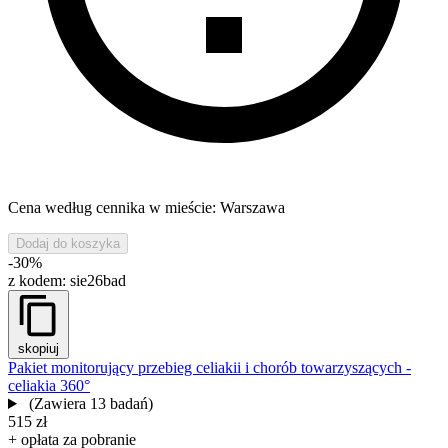
Cena według cennika w mieście: Warszawa
Dodaj do koszyka
-30%
z kodem:
sie26bad
skopiuj
Pakiet monitorujący przebieg celiakii i chorób towarzyszących -
celiakia 360°
(Zawiera 13 badań)
515 zł
+ opłata za pobranie