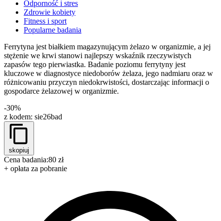
Odporność i stres
Zdrowie kobiety
Fitness i sport
Popularne badania
Ferrytyna jest białkiem magazynującym żelazo w organizmie, a jej
stężenie we krwi stanowi najlepszy wskaźnik rzeczywistych
zapasów tego pierwiastka. Badanie poziomu ferrytyny jest
kluczowe w diagnostyce niedoborów żelaza, jego nadmiaru oraz w
różnicowaniu przyczyn niedokrwistości, dostarczając informacji o
gospodarce żelazowej w organizmie.
-30%
z kodem:
sie26bad
skopiuj
Cena badania:
80 zł
+ opłata za pobranie