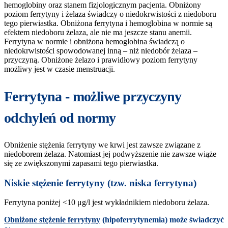
hemoglobiny oraz stanem fizjologicznym pacjenta. Obniżony
poziom ferrytyny i żelaza świadczy o niedokrwistości z niedoboru
tego pierwiastka. Obniżona ferrytyna i hemoglobina w normie są
efektem niedoboru żelaza, ale nie ma jeszcze stanu anemii.
Ferrytyna w normie i obniżona hemoglobina świadczą o
niedokrwistości spowodowanej inną – niż niedobór żelaza –
przyczyną. Obniżone żelazo i prawidłowy poziom ferrytyny
możliwy jest w czasie menstruacji.
Ferrytyna - możliwe przyczyny
odchyleń od normy
Obniżenie stężenia ferrytyny we krwi jest zawsze związane z
niedoborem żelaza. Natomiast jej podwyższenie nie zawsze wiąże
się ze zwiększonymi zapasami tego pierwiastka.
Niskie stężenie ferrytyny (tzw. niska ferrytyna)
Ferrytyna poniżej <10 μg/l jest wykładnikiem niedoboru żelaza.
Obniżone stężenie ferrytyny
(hipoferrytynemia) może świadczyć