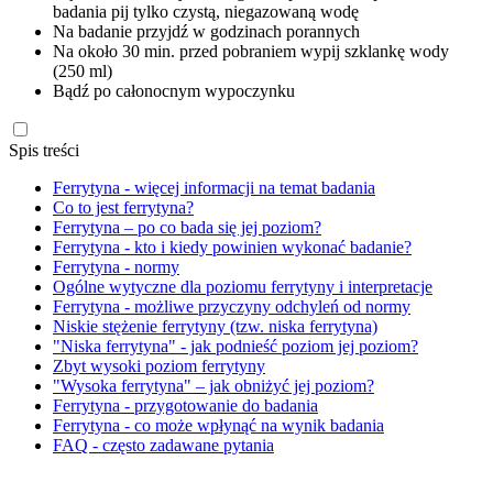
badania pij tylko czystą, niegazowaną wodę
Na badanie przyjdź w godzinach porannych
Na około 30 min. przed pobraniem wypij szklankę wody
(250 ml)
Bądź po całonocnym wypoczynku
Spis treści
Ferrytyna - więcej informacji na temat badania
Co to jest ferrytyna?
Ferrytyna – po co bada się jej poziom?
Ferrytyna - kto i kiedy powinien wykonać badanie?
Ferrytyna - normy
Ogólne wytyczne dla poziomu ferrytyny i interpretacje
Ferrytyna - możliwe przyczyny odchyleń od normy
Niskie stężenie ferrytyny (tzw. niska ferrytyna)
"Niska ferrytyna" - jak podnieść poziom jej poziom?
Zbyt wysoki poziom ferrytyny
"Wysoka ferrytyna" – jak obniżyć jej poziom?
Ferrytyna - przygotowanie do badania
Ferrytyna - co może wpłynąć na wynik badania
FAQ - często zadawane pytania