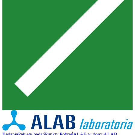
Badania
Pakiety badań
Punkty Pobrań
ALAB w domu
ALAB