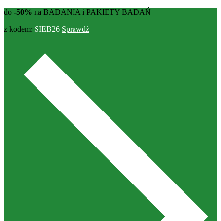
do
-50%
na BADANIA i PAKIETY BADAŃ
z kodem:
SIEB26
Sprawdź