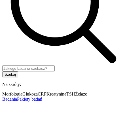
Szukaj
Na skróty:
Morfologia
Glukoza
CRP
Kreatynina
TSH
Żelazo
Badania
Pakiety badań