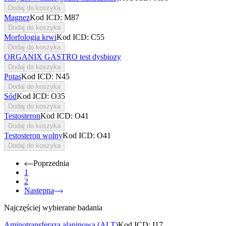
Dodaj do koszyka
Magnez
Kod ICD: M87
Dodaj do koszyka
Morfologia krwi
Kod ICD: C55
Dodaj do koszyka
ORGANIX GASTRO test dysbiozy
Dodaj do koszyka
Potas
Kod ICD: N45
Dodaj do koszyka
Sód
Kod ICD: O35
Dodaj do koszyka
Testosteron
Kod ICD: O41
Dodaj do koszyka
Testosteron wolny
Kod ICD: O41
Dodaj do koszyka
Poprzednia
1
2
Następna
Najczęściej wybierane badania
Aminotransferaza alaninowa (ALT)
Kod ICD: I17