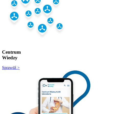
Centrum
Wiedzy
Sprawdź >