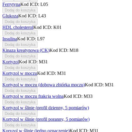
Ferrytyna
Kod ICD: L05
Dodaj do koszyka
Glukoza
Kod ICD: L43
Dodaj do koszyka
HDL cholesterol
Kod ICD: K01
Dodaj do koszyka
Insulina
Kod ICD: L97
Dodaj do koszyka
Kinaza kreatynowa (CK)
Kod ICD: M18
Dodaj do koszyka
Kortyzol
Kod ICD: M31
Dodaj do koszyka
Kortyzol w moczu
Kod ICD: M31
Dodaj do koszyka
Kortyzol w moczu (dobowa zbiórka moczu)
Kod ICD: M31
Dodaj do koszyka
Kortyzol w moczu frakcja wolna
Kod ICD: M33
Dodaj do koszyka
Kortyzol w ślinie (profil dzienny, 5 pomiarów)
Dodaj do koszyka
Kortyzol w ślinie (profil poranny, 5 pomiarów)
Dodaj do koszyka
Koryzol w ślinie (jedno oznaczenie)
Kod ICD: M31