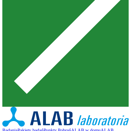
Badania
Pakiety badań
Punkty Pobrań
ALAB w domu
ALAB