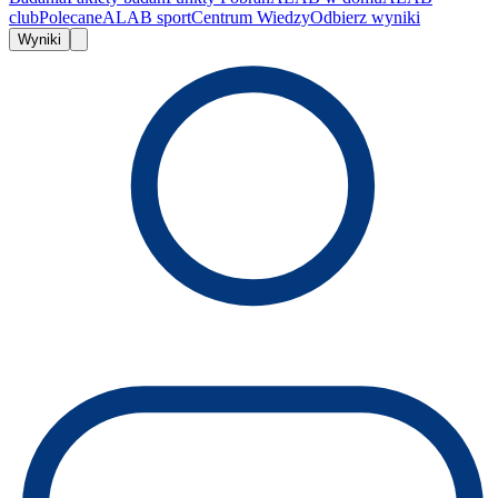
club
Polecane
ALAB sport
Centrum Wiedzy
Odbierz wyniki
Wyniki