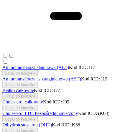
Aminotransferaza alaninowa (ALT)
Kod ICD: I17
Dodaj do koszyka
Aminotransferaza asparaginianowa (AST)
Kod ICD: I19
Dodaj do koszyka
Białko całkowite
Kod ICD: I77
Dodaj do koszyka
Cholesterol całkowity
Kod ICD: I99
Dodaj do koszyka
Cholesterol LDL bezpośredni zmierzony
Kod ICD: (K03)
Dodaj do koszyka
Dihydrotestosteron (DHT)
Kod ICD: K55
Dodaj do koszyka