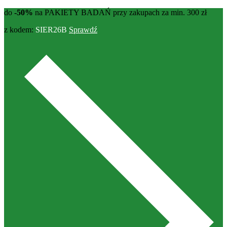
do
-50%
na PAKIETY BADAŃ przy zakupach za min. 300 zł
z kodem:
SIER26B
Sprawdź