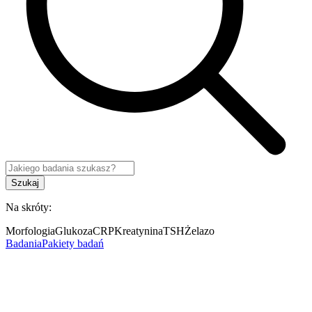
Szukaj
Na skróty:
Morfologia
Glukoza
CRP
Kreatynina
TSH
Żelazo
Badania
Pakiety badań