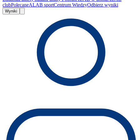
club
Polecane
ALAB sport
Centrum Wiedzy
Odbierz wyniki
Wyniki