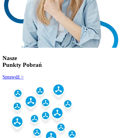
Nasze
Punkty Pobrań
Sprawdź >