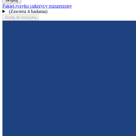
skopiuj
Pakiet ryzyko cukrzycy rozszerzony
(Zawiera 4 badania)
Dodaj do koszyka