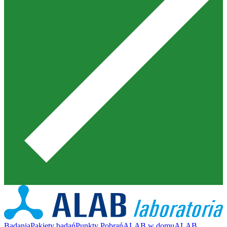
Badania
Pakiety badań
Punkty Pobrań
ALAB w domu
ALAB